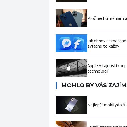
Proč nechci, nemám a
Jak obnovit smazané 
zvládne to každý
Apple v tajnosti koup
technologií
MOHLO BY VÁS ZAJÍM
Nejlepší mobily do 5
Lékaři transplantoval