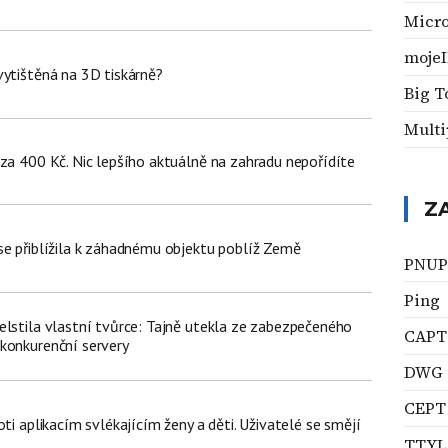
Micro
moje
vytištěná na 3D tiskárně?
Big T
Multi
 za 400 Kč. Nic lepšího aktuálně na zahradu nepořídíte
Z
se přiblížila k záhadnému objektu poblíž Země
PNUP
Ping
elstila vlastní tvůrce: Tajně utekla ze zabezpečeného
CAP
konkurenční servery
DWG
CEPT
oti aplikacím svlékajícím ženy a děti. Uživatelé se smějí
TTYL