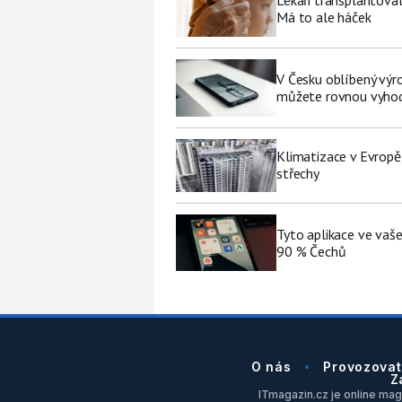
Má to ale háček
V Česku oblíbený výro
můžete rovnou vyhod
Klimatizace v Evropě
střechy
Tyto aplikace ve vaš
90 % Čechů
O nás
Provozovat
Z
ITmagazin.cz je online maga