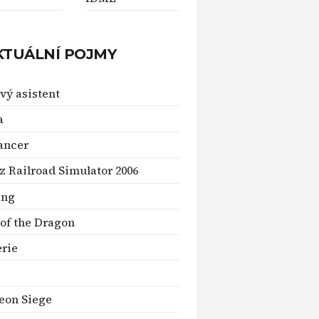
KTUÁLNÍ POJMY
vý asistent
a
ancer
z Railroad Simulator 2006
ing
 of the Dragon
erie
eon Siege