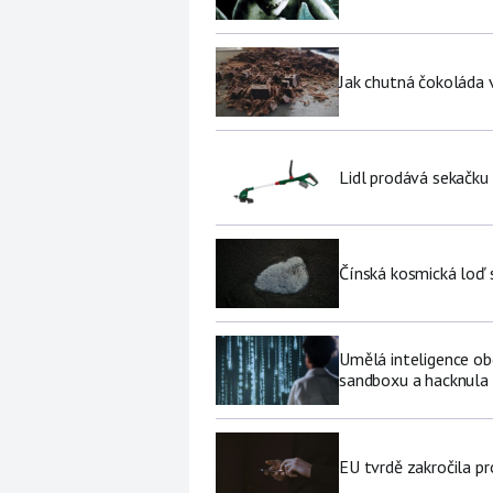
Jak chutná čokoláda 
Lidl prodává sekačku
Čínská kosmická loď 
Umělá inteligence ob
sandboxu a hacknula 
EU tvrdě zakročila pr