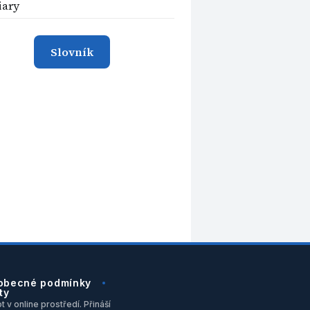
iary
Slovník
obecné podmínky
ty
 v online prostředí. Přináší