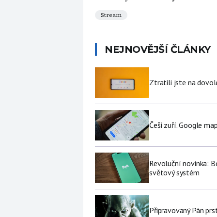
Stream
NEJNOVĚJŠÍ ČLÁNKY
Ztratili jste na dov
Češi zuří. Google map
Revoluční novinka: Bo
světový systém
Připravovaný Pán prs