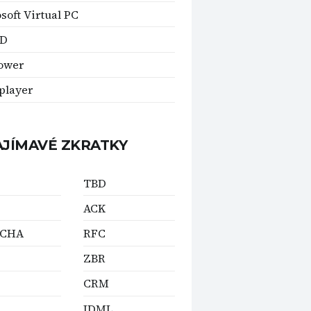
soft Virtual PC
ID
ower
player
AJÍMAVÉ ZKRATKY
TBD
ACK
TCHA
RFC
ZBR
CRM
IDML