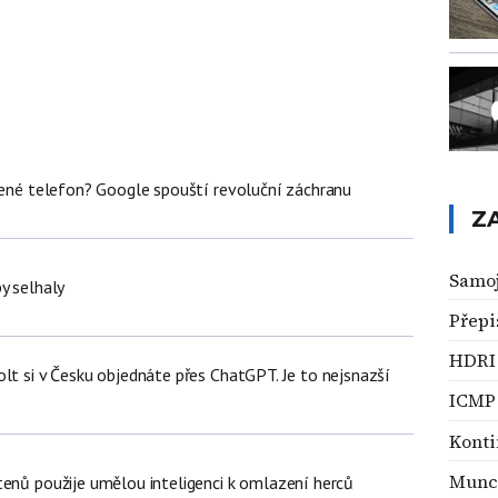
olené telefon? Google spouští revoluční záchranu
Z
Samo
y selhaly
Přepis
HDRI
lt si v Česku objednáte přes ChatGPT. Je to nejsnazší
ICMP
Konti
Munc
tenů použije umělou inteligenci k omlazení herců