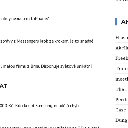
 nikdy nebudu mít iPhone?
A
Hlaso
zprávy z Messengeru krok za krokem. Je to snadné,
Akell
Freel
il malou firmu z Brna. Disponuje světově unikátní
Train
meet
AT
The I
Perif
 000 Kč: Kdo koupí Samsung, neudělá chybu
Case
Dung
i pacientovi ucho, které bylo vytištěno na 3D tiskárně.