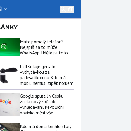
search
Í
expand_more
LÁNKY
Máte pomalý telefon?
Nejspíš za to může
WhatsApp. Udělejte toto
Lidl šokuje geniální
vychytávkou za
padesátikorunu. Kdo má
mobil, nemusí trpět horkem
Google spustil v Česku
zcela nový způsob
vyhledávání. Revoluční
novinka mění vše
Kdo má doma tenhle starý