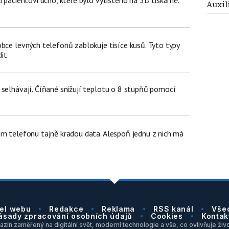
Auxil
bce levných telefonů zablokuje tisíce kusů. Tyto typy
it
 selhávají. Číňané snižují teplotu o 8 stupňů pomocí
em telefonu tajně kradou data. Alespoň jednu z nich má
el webu
Redakce
Reklama
RSS kanál
Vše
ásady zpracování osobních údajů
Cookies
Kontak
zín zaměřený na digitální svět, moderní technologie a vše, co ovlivňuje život