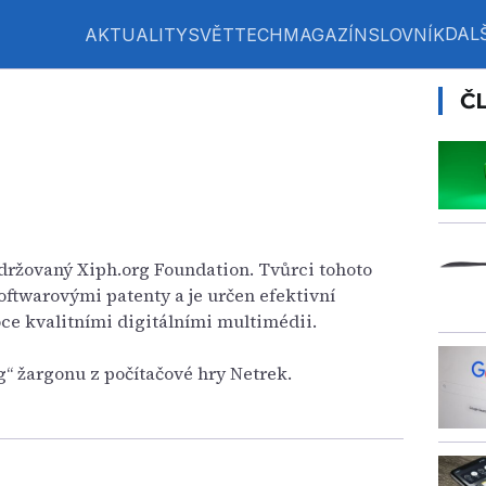
DALŠ
AKTUALITY
SVĚT
TECH
MAGAZÍN
SLOVNÍK
Č
udržovaný Xiph.org Foundation. Tvůrci tohoto
oftwarovými patenty a je určen efektivní
ce kvalitními digitálními multimédii.
g“ žargonu z počítačové hry Netrek.