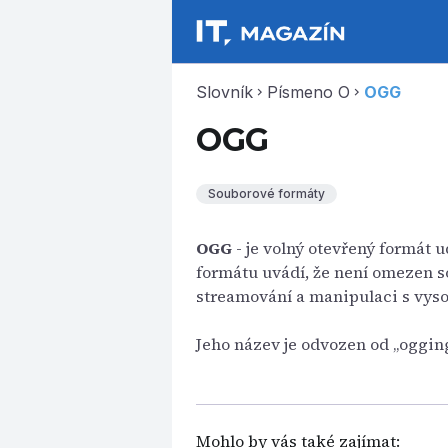
Slovník
Písmeno O
OGG
chevron_right
chevron_right
OGG
Souborové formáty
OGG
- je volný otevřený formát 
formátu uvádí, že není omezen s
streamování a manipulaci s vyso
Jeho název je odvozen od „oggin
Mohlo by vás také zajímat: