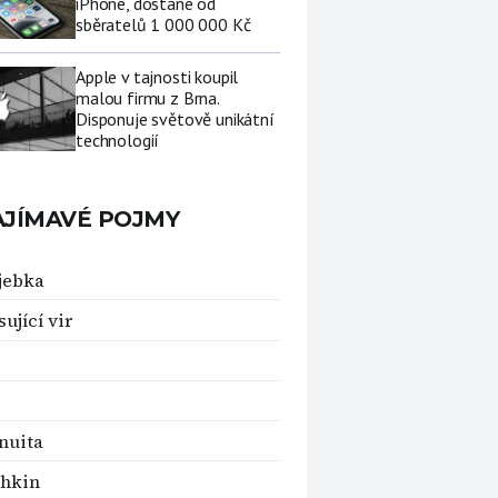
iPhone, dostane od
sběratelů 1 000 000 Kč
Apple v tajnosti koupil
malou firmu z Brna.
Disponuje světově unikátní
technologií
AJÍMAVÉ POJMY
jebka
ující vir
nuita
hkin