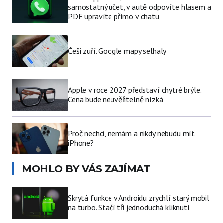
samostatný účet, v autě odpovíte hlasem a
PDF upravíte přímo v chatu
Češi zuří. Google mapy selhaly
Apple v roce 2027 představí chytré brýle.
Cena bude neuvěřitelně nízká
Proč nechci, nemám a nikdy nebudu mít
iPhone?
MOHLO BY VÁS ZAJÍMAT
Skrytá funkce v Androidu zrychlí starý mobil
na turbo. Stačí tři jednoduchá kliknutí