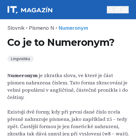
search
menu
Slovník
Písmeno N
Numeronym
chevron_right
chevron_right
Co je to Numeronym?
Lingvistika
Numeronym
je zkratka slova, ve které je část
písmen nahrazena číslem. Tato forma zkracování je
velmi populární v angličtině, částečně pronikla i do
češtiny.
Existují dvě formy, kdy při první dané číslo zcela
přesně nahrazuje písmena, jako například z5 – tedy
zpět. Častější formou je jen fonetické nahrazení,
zkratka tak dává smysl jen při vyslovení (w8 – wait).