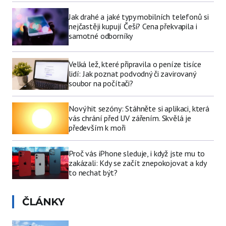
Jak drahé a jaké typy mobilních telefonů si
nejčastěji kupují Češi? Cena překvapila i
samotné odborníky
Velká lež, které připravila o peníze tisíce
lidí: Jak poznat podvodný či zavirovaný
soubor na počítači?
Nový hit sezóny: Stáhněte si aplikaci, která
vás chrání před UV zářením. Skvělá je
především k moři
Proč vás iPhone sleduje, i když jste mu to
zakázali: Kdy se začít znepokojovat a kdy
to nechat být?
ČLÁNKY