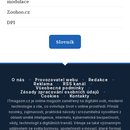
modulace
Zoohoo.cz
DPI
Slovník
O nás
Provozovatel webu
Redakce
Reklama
RSS kanál
Všeobecné podmínky
Zásady zpracování osobních údajů
Cookies
Kontakty
ITmagazin.cz je online magazín zaměřený na digitální svět, moderní
technologie a vše, co ovlivňuje život v online prostředí. Přináší
novinky, zajímavosti, praktické návody i srozumitelná vysvětlení z
oblasti umělé inteligence, internetu, kybernetické bezpečnosti,
vědy, technologií a digitálních trendů. Věnuje se také významným
událostem ze světa byznysu, společnosti a inovací, které formují