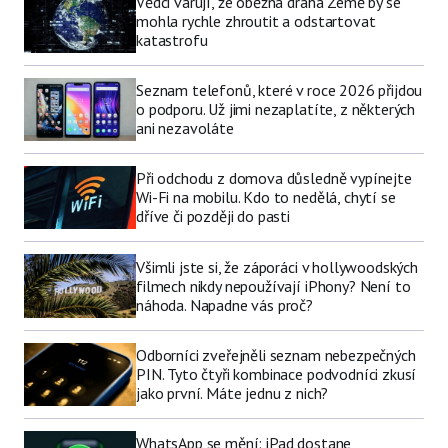
Vědci varují, že oběžná dráha Země by se
mohla rychle zhroutit a odstartovat
katastrofu
Seznam telefonů, které v roce 2026 přijdou
o podporu. Už jimi nezaplatíte, z některých
ani nezavoláte
Při odchodu z domova důsledně vypínejte
Wi-Fi na mobilu. Kdo to nedělá, chytí se
dříve či později do pasti
Všimli jste si, že záporáci v hollywoodských
filmech nikdy nepoužívají iPhony? Není to
náhoda. Napadne vás proč?
Odborníci zveřejněli seznam nebezpečných
PIN. Tyto čtyři kombinace podvodníci zkusí
jako první. Máte jednu z nich?
WhatsApp se mění: iPad dostane