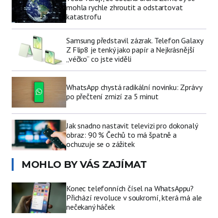
mohla rychle zhroutit a odstartovat
katastrofu
Samsung představil zázrak. Telefon Galaxy
Z Flip8 je tenký jako papír a Nejkrásnější
„véčko“ co jste viděli
WhatsApp chystá radikální novinku: Zprávy
po přečtení zmizí za 5 minut
Jak snadno nastavit televizi pro dokonalý
obraz: 90 % Čechů to má špatně a
ochuzuje se o zážitek
MOHLO BY VÁS ZAJÍMAT
Konec telefonních čísel na WhatsAppu?
Přichází revoluce v soukromí, která má ale
nečekaný háček