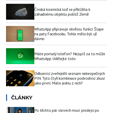
Čínská kosmická loď se přiblížila k
záhadnému objektu poblíž Země
WhatsApp připravuje skvělou funkci. Šlape
na paty Facebooku. Tohle mělo být už
dávno
Máte pomalý telefon? Nejspíš za to může
WhatsApp. Udělejte toto
Odborníci zveřejněli seznam nebezpečných
PIN. Tyto čtyři kombinace podvodníci zkusí
jako první. Máte jednu z nich?
ČLÁNKY
Po těchto pár slovech musí prodejci po