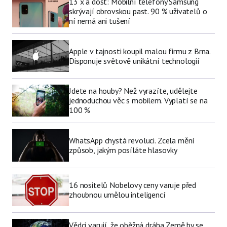
13 x a dost: Mobilní telefony Samsung
skrývají obrovskou past. 90 % uživatelů o
ní nemá ani tušení
Apple v tajnosti koupil malou firmu z Brna.
Disponuje světově unikátní technologií
Jdete na houby? Než vyrazíte, udělejte
jednoduchou věc s mobilem. Vyplatí se na
100 %
WhatsApp chystá revoluci. Zcela mění
způsob, jakým posíláte hlasovky
16 nositelů Nobelovy ceny varuje před
zhoubnou umělou inteligencí
Vědci varují, že oběžná dráha Země by se