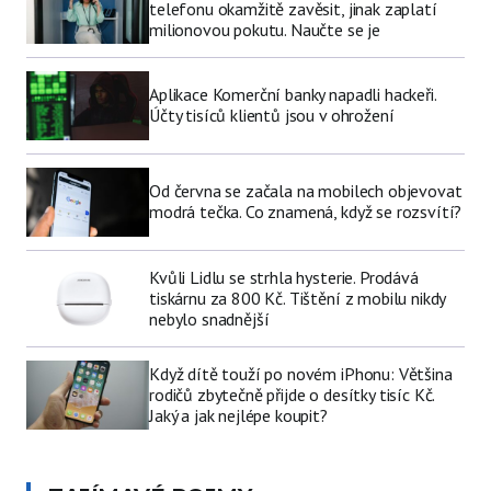
telefonu okamžitě zavěsit, jinak zaplatí
milionovou pokutu. Naučte se je
Aplikace Komerční banky napadli hackeři.
Účty tisíců klientů jsou v ohrožení
Od června se začala na mobilech objevovat
modrá tečka. Co znamená, když se rozsvítí?
Kvůli Lidlu se strhla hysterie. Prodává
tiskárnu za 800 Kč. Tištění z mobilu nikdy
nebylo snadnější
Když dítě touží po novém iPhonu: Většina
rodičů zbytečně přijde o desítky tisíc Kč.
Jaký a jak nejlépe koupit?