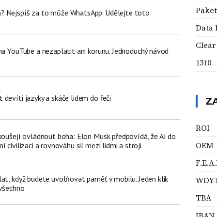
Paket
? Nejspíš za to může WhatsApp. Udělejte toto
Data 
Clear
 na YouTube a nezaplatit ani korunu. Jednoduchý návod
1310
devíti jazyky a skáče lidem do řeči
Z
ROI
okoušejí ovládnout boha: Elon Musk předpovídá, že AI do
OEM
 civilizaci a rovnováhu sil mezi lidmi a stroji
F.E.A.
lat, když budete uvolňovat paměť v mobilu. Jeden klik
WDY
 všechno
TBA
IBAN