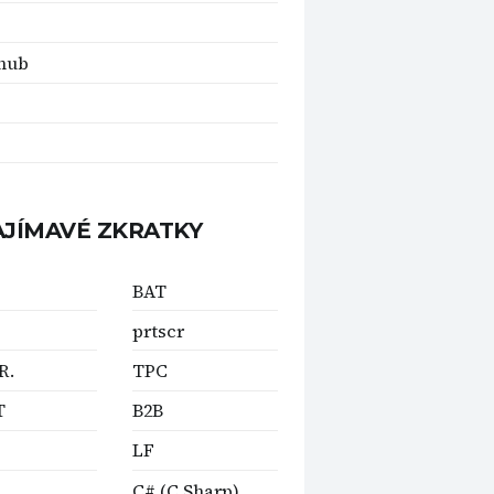
hub
AJÍMAVÉ ZKRATKY
BAT
prtscr
R.
TPC
T
B2B
LF
C# (C Sharp)