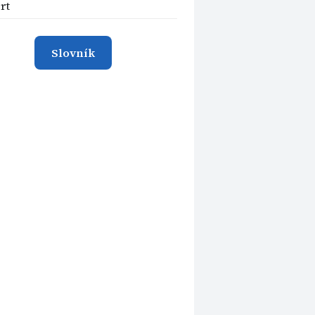
rt
Slovník