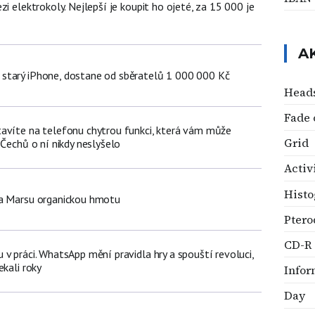
zi elektrokoly. Nejlepší je koupit ho ojeté, za 15 000 je
A
starý iPhone, dostane od sběratelů 1 000 000 Kč
Head
Fade 
avíte na telefonu chytrou funkci, která vám může
Grid
 Čechů o ní nikdy neslyšelo
Activ
Hist
na Marsu organickou hmotu
Ptero
CD-R
v práci. WhatsApp mění pravidla hry a spouští revoluci,
ekali roky
Info
Day