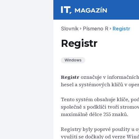
Slovník
Písmeno R
Registr
chevron_right
chevron_right
Registr
Windows
Registr
označuje v informačních
hesel a systémových klíčů v op
Tento systém obsahuje klíče, pod
společně s podklíči tvoří stromo
maximálně délce 255 znaků.
Registry byly poprvé použity u 
využití se dočkaly od verze Wind