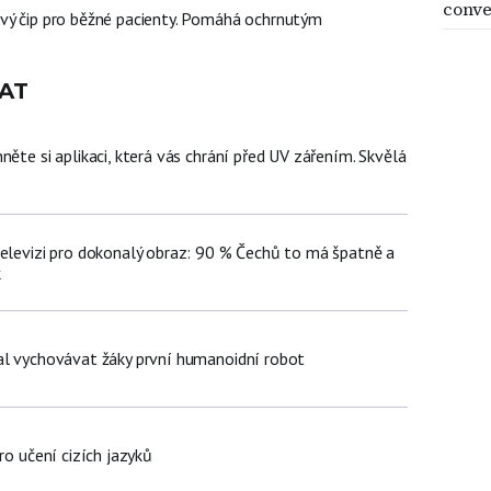
conve
vý čip pro běžné pacienty. Pomáhá ochrnutým
AT
něte si aplikaci, která vás chrání před UV zářením. Skvělá
televizi pro dokonalý obraz: 90 % Čechů to má špatně a
k
al vychovávat žáky první humanoidní robot
ro učení cizích jazyků