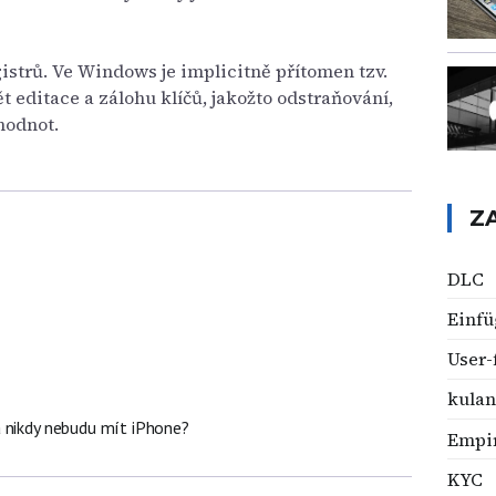
istrů. Ve Windows je implicitně přítomen tzv.
 editace a zálohu klíčů, jakožto odstraňování,
hodnot.
Z
DLC
Einf
User-
kulan
 nikdy nebudu mít iPhone?
Empir
KYC