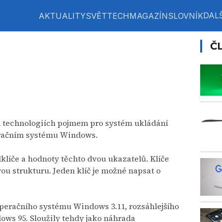
DALŠ
AKTUALITY
SVĚT
TECH
MAGAZÍN
SLOVNÍK
Č
 technologiích pojmem pro systém ukládání
eračním systému Windows.
klíče a hodnoty těchto dvou ukazatelů. Klíče
vou strukturu. Jeden klíč je možné napsat o
operačního systému Windows 3.11, rozsáhlejšího
ows 95. Sloužily tehdy jako náhrada