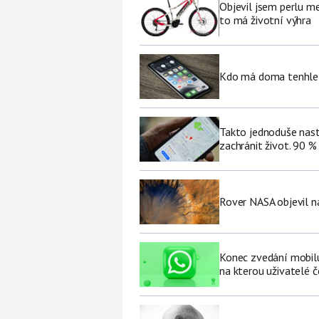
Objevil jsem perlu me
to má životní výhra
Kdo má doma tenhle 
Takto jednoduše nast
zachránit život. 90 %
Rover NASA objevil 
Konec zvedání mobilu 
na kterou uživatelé č