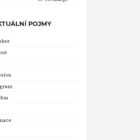
KTUÁLNÍ POJMY
shot
out
ision
ogram
don
rmace