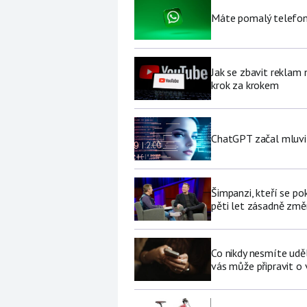
Máte pomalý telefon
Jak se zbavit reklam
krok za krokem
ChatGPT začal mluvit 
Šimpanzi, kteří se p
pěti let zásadně změní
Co nikdy nesmíte udě
vás může připravit o