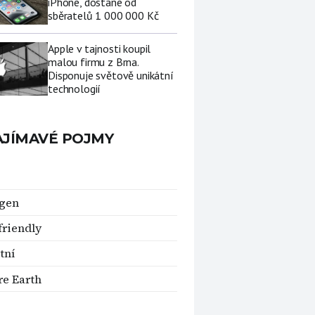
iPhone, dostane od
sběratelů 1 000 000 Kč
Apple v tajnosti koupil
malou firmu z Brna.
Disponuje světově unikátní
technologií
AJÍMAVÉ POJMY
ügen
friendly
tní
e Earth