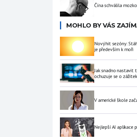
Čína schválila mozko
MOHLO BY VÁS ZAJÍM
Nový hit sezóny: Stáh
je především k moři
Jak snadno nastavit 
ochuzuje se o zážite
V americké škole zač
Nejlepší AI aplikace p