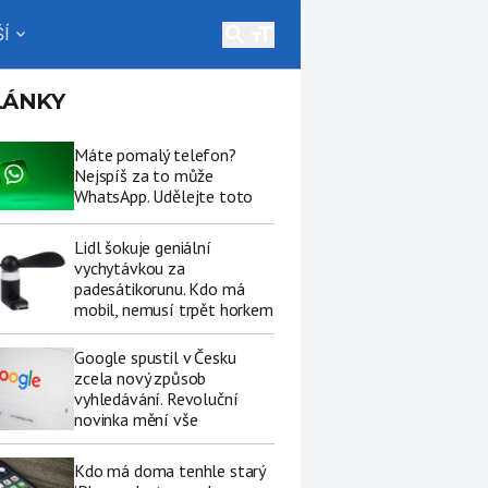
search
Í
expand_more
LÁNKY
Máte pomalý telefon?
Nejspíš za to může
WhatsApp. Udělejte toto
Lidl šokuje geniální
vychytávkou za
padesátikorunu. Kdo má
mobil, nemusí trpět horkem
Google spustil v Česku
zcela nový způsob
vyhledávání. Revoluční
novinka mění vše
Kdo má doma tenhle starý