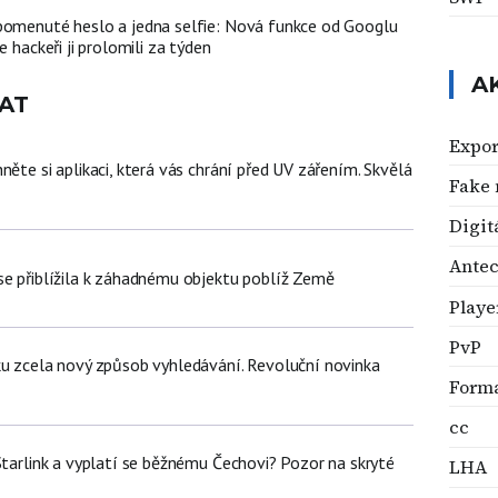
pomenuté heslo a jedna selfie: Nová funkce od Googlu
e hackeři ji prolomili za týden
A
AT
Expor
něte si aplikaci, která vás chrání před UV zářením. Skvělá
Fake
Digit
Ante
se přiblížila k záhadnému objektu poblíž Země
Player
PvP
ku zcela nový způsob vyhledávání. Revoluční novinka
Forma
cc
Starlink a vyplatí se běžnému Čechovi? Pozor na skryté
LHA