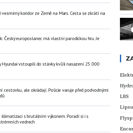
ný vesmírný koridor ze Země na Mars. Cesta se zkrátí na
k: Český europoslanec má vlastní parodickou hru. Je
Z
y Hyundai vstoupili do stávky kvůli nasazení 25 000
ů
Elekt
Hydro
ní cestovku, ale okrádají. Policie varuje před podvodnými
zdů
LBS
Lips
klimatizaci s brutálním výkonem. Poradí si i s
Flysp
xtrémních vedrech
Encar