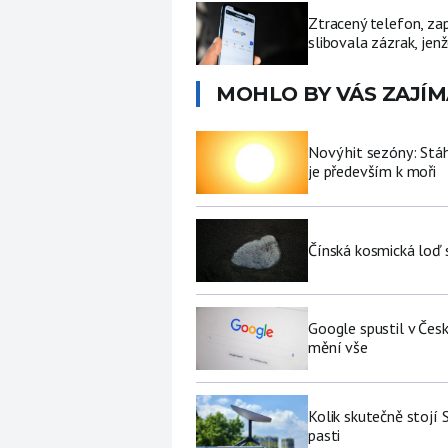
Ztracený telefon, za
slibovala zázrak, jenž
MOHLO BY VÁS ZAJÍM
Nový hit sezóny: Stáh
je především k moři
Čínská kosmická loď 
Google spustil v Čes
mění vše
Kolik skutečně stojí 
pasti