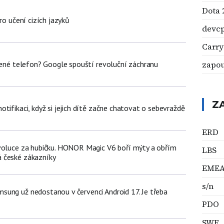
Dota 
ro učení cizích jazyků
devc
Carry
olené telefon? Google spouští revoluční záchranu
zapo
Z
tifikaci, když si jejich dítě začne chatovat o sebevraždě
ERD
voluce za hubičku. HONOR Magic V6 boří mýty a obřím
LBS
 české zákazníky
EME
s/n
ung už nedostanou v červenci Android 17. Je třeba
PDO
SWF