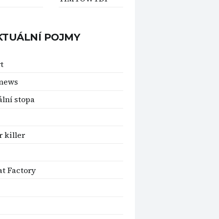
KTUÁLNÍ POJMY
t
 news
ální stopa
c
 killer
t Factory