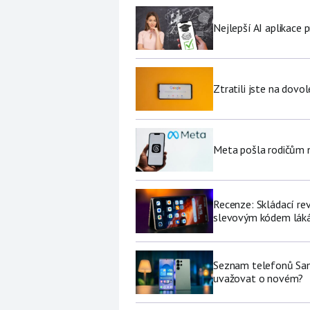
Nejlepší AI aplikace p
Ztratili jste na dov
Meta pošla rodičům no
Recenze: Skládací re
slevovým kódem láká
Seznam telefonů Sams
uvažovat o novém?