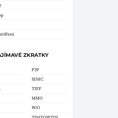
2
pp
uzdření
AJÍMAVÉ ZKRATKY
P2P
SDHC
A
TIFF
MMO
W/O
TIMTOWTDI