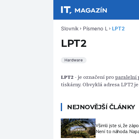
Slovník
Písmeno L
LPT2
chevron_right
chevron_right
LPT2
Hardware
LPT2
- je označení pro
paralelní 
tiskárny. Obvyklá adresa LPT2 je
NEJNOVĚJŠÍ ČLÁNKY
Všimli jste si, že zá
Není to náhoda. Nap