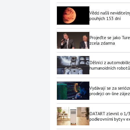
Vědci našli neviditel
pouhých 153 dní
Projeďte se jako Ture
zcela zdarma
Dělníci z automobilk
humanoidních robot
Vydávají se za serióz
prodejci on-line záje
DATART zlevnil o 1/3 
podkrovními byty v e