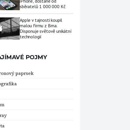
iPhone, dostane od
sběratelů 1 000 000 Kč
Apple v tajnosti koupil
malou firmu z Brna.
Disponuje světově unikátní
technologií
AJÍMAVÉ POJMY
ronový paprsek
grafika
um
ray
ta