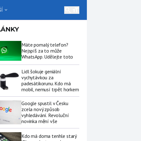
search
Í
expand_more
LÁNKY
Máte pomalý telefon?
Nejspíš za to může
WhatsApp. Udělejte toto
Lidl šokuje geniální
vychytávkou za
padesátikorunu. Kdo má
mobil, nemusí trpět horkem
Google spustil v Česku
zcela nový způsob
vyhledávání. Revoluční
novinka mění vše
Kdo má doma tenhle starý