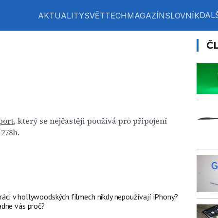
DALŠ
AKTUALITY
SVĚT
TECH
MAGAZÍN
SLOVNÍK
Č
port
, který se nejčastěji používá pro připojení
 278h.
poráci v hollywoodských filmech nikdy nepoužívají iPhony?
adne vás proč?