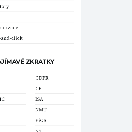
tory
matizace
-and-click
AJÍMAVÉ ZKRATKY
GDPR
CR
IC
ISA
NMT
FiOS
NZ