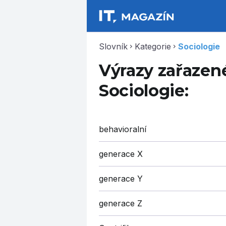
Slovník
Kategorie
Sociologie
chevron_right
chevron_right
Výrazy zařazené
Sociologie:
behavioralní
generace X
generace Y
generace Z