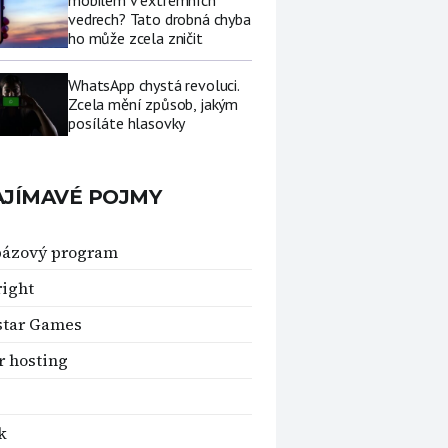
mobilem v extrémních
vedrech? Tato drobná chyba
ho může zcela zničit
WhatsApp chystá revoluci.
Zcela mění způsob, jakým
posíláte hlasovky
AJÍMAVÉ POJMY
bázový program
ight
star Games
r hosting
k