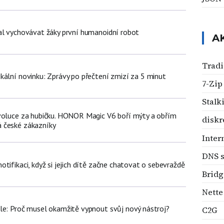
al vychovávat žáky první humanoidní robot
A
Tradi
kální novinku: Zprávy po přečtení zmizí za 5 minut
7-Zip
Stalk
voluce za hubičku. HONOR Magic V6 boří mýty a obřím
disk
 české zákazníky
Inter
DNS s
tifikaci, když si jejich dítě začne chatovat o sebevraždě
Bridg
Nette
le: Proč musel okamžitě vypnout svůj nový nástroj?
C2G