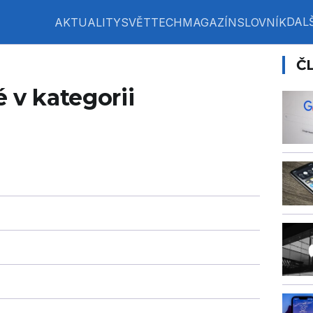
DALŠ
AKTUALITY
SVĚT
TECH
MAGAZÍN
SLOVNÍK
Č
 v kategorii