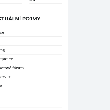
KTUÁLNÍ POJMY
ce
ing
repance
netové fórum
erver
e