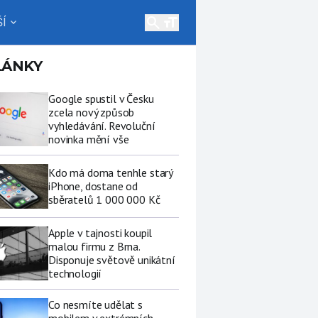
search
Í
expand_more
LÁNKY
Google spustil v Česku
zcela nový způsob
vyhledávání. Revoluční
novinka mění vše
Kdo má doma tenhle starý
iPhone, dostane od
sběratelů 1 000 000 Kč
Apple v tajnosti koupil
malou firmu z Brna.
Disponuje světově unikátní
technologií
Co nesmíte udělat s