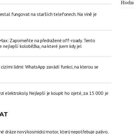
Hodno
estal fungovat na starších telefonech. Na vině je
ax: Zapomeňte na předražené off-roady. Tento
e nejlepší koloběžka, na které jsem kdy jel
d cizími lidmi: WhatsApp zavádí funkci, na kterou se
zi elektrokoly. Nejlepší je koupit ho ojeté, za 15 000 je
AT
né dráze nový kosmický motor, který nepotřebuje palivo.