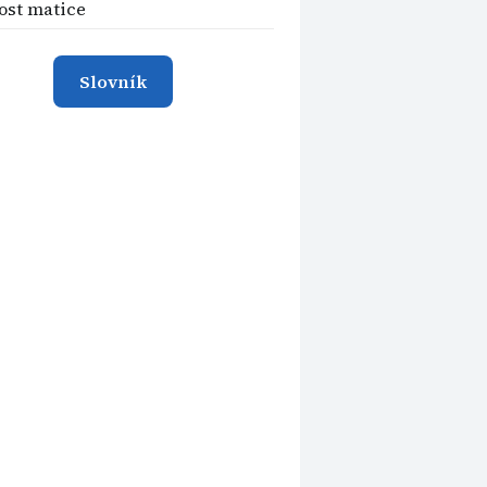
st matice
Slovník