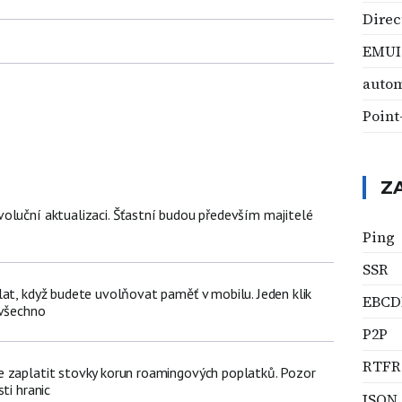
Direc
EMUI
auto
Point
Z
oluční aktualizaci. Šťastní budou především majitelé
Ping
SSR
lat, když budete uvolňovat paměť v mobilu. Jeden klik
EBCD
 všechno
P2P
RTFR
 zaplatit stovky korun roamingových poplatků. Pozor
ti hranic
JSON