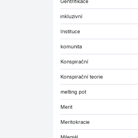
Gentrifikace
inkluzivní
Instituce
komunita
Konspirační
Konspirační teorie
melting pot
Merit
Meritokracie
Mileniál