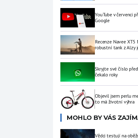
YouTube v červenci př
Google
Recenze Navee XT5 M
robustní tank z Alzy j
Skryjte své číslo pře
čekalo roky
Objevil jsem perlu me
to má životní výhra
MOHLO BY VÁS ZAJÍM
Vědci testují na oběž