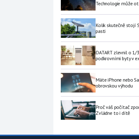
Technologie může ote
Kolik skutečně stojí 
pasti
DATART zlevnil o 1/3 
podkrovními byty v e
Máte iPhone nebo Sa
obrovskou výhodu
Proč váš počítač zpo
Zvládne to i dítě