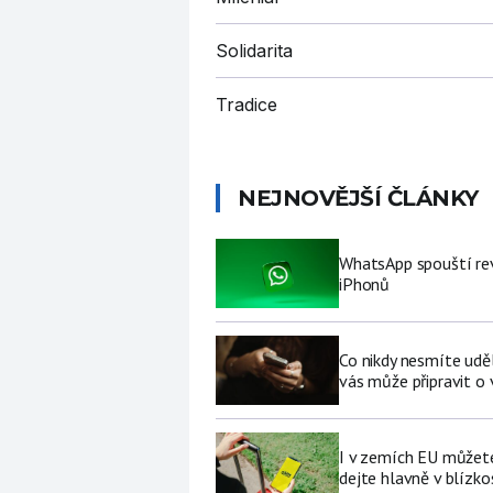
Solidarita
Tradice
NEJNOVĚJŠÍ ČLÁNKY
WhatsApp spouští rev
iPhonů
Co nikdy nesmíte udě
vás může připravit o
I v zemích EU můžete
dejte hlavně v blízkos