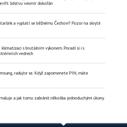
vřít lidstvu vesmír dokořán
Starlink a vyplatí se běžnému Čechovi? Pozor na skryté
klimatizaci s brutálním výkonem. Poradí si i s
xtrémních vedrech
msung, radujte se. Když zapomenete PIN, máte
maluje a jak tomu zabránit několika jednoduchými úkony.