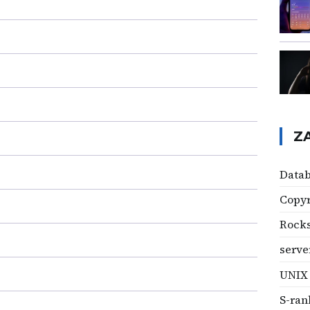
Z
Data
Copyr
Rock
serve
UNIX
S-ran