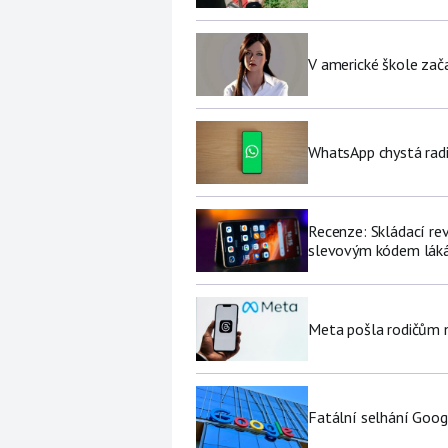
V americké škole zač
WhatsApp chystá radi
Recenze: Skládací re
slevovým kódem láká
Meta pošla rodičům no
Fatální selhání Goog