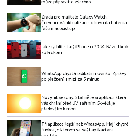
může připravit o všechno
Zrada pro majitele Galaxy Watch:
Červencová aktualizace odrovnala baterii a
řešení neexistuje
Jak zrychlit starý iPhone o 30 %. Návod krok
za krokem
WhatsApp chystá radikální novinku: Zprávy
po přečtení zmizí za 5 minut
Nový hit sezóny: Stáhněte si aplikaci, která
vás chrání před UV zářením. Skvělá je
především k moři
Tři aplikace lepší než WhatsApp. Mají chytré
funkce, o kterých se vaší aplikaci ani
nezdálo