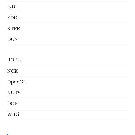
IxD
EOD
RTFR
DUN
ROFL
NOK
OpenGL
NUTS
OOP
WiDi