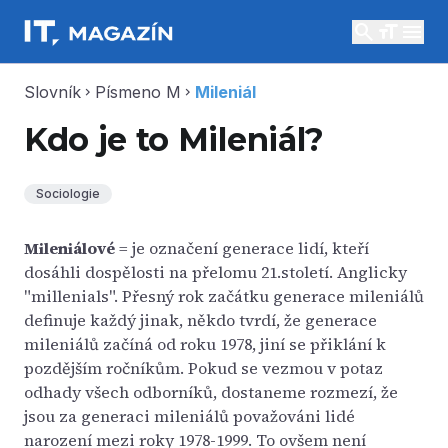
search
menu
Slovník
Písmeno M
Mileniál
chevron_right
chevron_right
Kdo je to Mileniál?
Sociologie
Mileniálové
= je označení generace lidí, kteří
dosáhli dospělosti na přelomu 21.století. Anglicky
"millenials". Přesný rok začátku generace mileniálů
definuje každý jinak, někdo tvrdí, že generace
mileniálů začíná od roku 1978, jiní se přiklání k
pozdějším ročníkům. Pokud se vezmou v potaz
odhady všech odborníků, dostaneme rozmezí, že
jsou za generaci mileniálů považováni lidé
narození mezi roky 1978-1999. To ovšem není