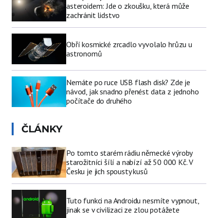
asteroidem: Jde o zkoušku, která může
zachránit lidstvo
Obří kosmické zrcadlo vyvolalo hrůzu u
astronomů
Nemáte po ruce USB flash disk? Zde je
návod, jak snadno přenést data z jednoho
počítače do druhého
ČLÁNKY
Po tomto starém rádiu německé výroby
starožitníci šílí a nabízí až 50 000 Kč. V
Česku je jich spousty kusů
Tuto funkci na Androidu nesmíte vypnout,
jinak se v civilizaci ze zlou potážete