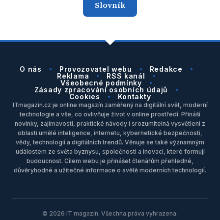
Slovník
O nás
Provozovatel webu
Redakce
Reklama
RSS kanál
Všeobecné podmínky
Zásady zpracování osobních údajů
Cookies
Kontakty
ITmagazin.cz je online magazín zaměřený na digitální svět, moderní
technologie a vše, co ovlivňuje život v online prostředí. Přináší
novinky, zajímavosti, praktické návody i srozumitelná vysvětlení z
oblasti umělé inteligence, internetu, kybernetické bezpečnosti,
vědy, technologií a digitálních trendů. Věnuje se také významným
událostem ze světa byznysu, společnosti a inovací, které formují
budoucnost. Cílem webu je přinášet čtenářům přehledné,
důvěryhodné a užitečné informace o světě moderních technologií.
© 2026 IT magazín. Všechna práva vyhrazena.