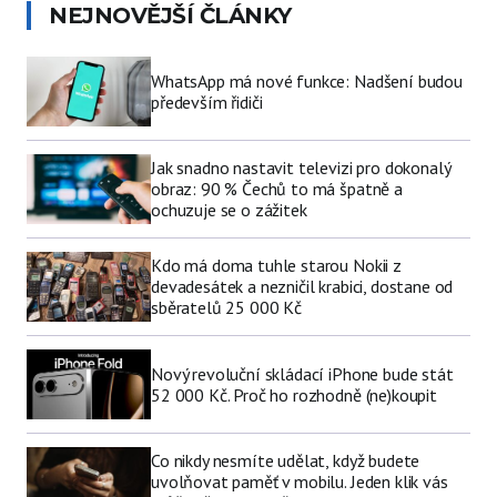
NEJNOVĚJŠÍ ČLÁNKY
WhatsApp má nové funkce: Nadšení budou
především řidiči
Jak snadno nastavit televizi pro dokonalý
obraz: 90 % Čechů to má špatně a
ochuzuje se o zážitek
Kdo má doma tuhle starou Nokii z
devadesátek a nezničil krabici, dostane od
sběratelů 25 000 Kč
Nový revoluční skládací iPhone bude stát
52 000 Kč. Proč ho rozhodně (ne)koupit
Co nikdy nesmíte udělat, když budete
uvolňovat paměť v mobilu. Jeden klik vás