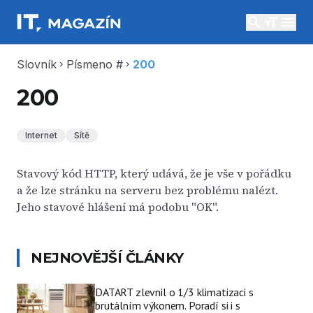
search
menu
Slovník
Písmeno #
200
chevron_right
chevron_right
200
Internet
Sítě
Stavový kód HTTP, který udává, že je vše v pořádku
a že lze stránku na serveru bez problému nalézt.
Jeho stavové hlášení má podobu "OK".
NEJNOVĚJŠÍ ČLÁNKY
DATART zlevnil o 1/3 klimatizaci s
brutálním výkonem. Poradí si i s