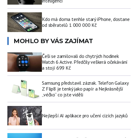
inteligencí
Kdo má doma tenhle starý iPhone, dostane
od sběratelů 1 000 000 Kč
MOHLO BY VÁS ZAJÍMAT
Češi se zamilovali do chytrých hodinek
Watch 6 Active. Předčily veškerá očekávání
a stojí 699 Kč
Samsung představil zázrak. Telefon Galaxy
Z Flip8 je tenký jako papír a Nejkrásnější
„véčko“ co jste viděli
Nejlepší AI aplikace pro učení cizích jazyků