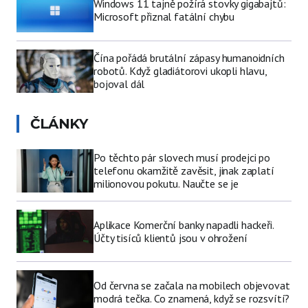
Windows 11 tajně požírá stovky gigabajtů:
Microsoft přiznal fatální chybu
Čína pořádá brutální zápasy humanoidních
robotů. Když gladiátorovi ukopli hlavu,
bojoval dál
ČLÁNKY
Po těchto pár slovech musí prodejci po
telefonu okamžitě zavěsit, jinak zaplatí
milionovou pokutu. Naučte se je
Aplikace Komerční banky napadli hackeři.
Účty tisíců klientů jsou v ohrožení
Od června se začala na mobilech objevovat
modrá tečka. Co znamená, když se rozsvítí?