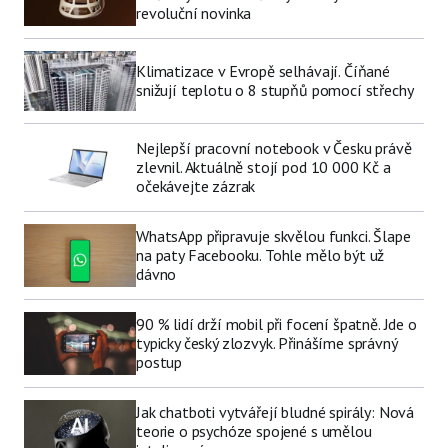
revoluční novinka
Klimatizace v Evropě selhávají. Číňané
snižují teplotu o 8 stupňů pomocí střechy
Nejlepší pracovní notebook v Česku právě
zlevnil. Aktuálně stojí pod 10 000 Kč a
očekávejte zázrak
WhatsApp připravuje skvělou funkci. Šlape
na paty Facebooku. Tohle mělo být už
dávno
90 % lidí drží mobil při focení špatně. Jde o
typicky český zlozvyk. Přinášíme správný
postup
Jak chatboti vytvářejí bludné spirály: Nová
teorie o psychóze spojené s umělou