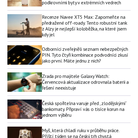
podkrovními byty v extrémních vedrech
Recenze Navee XT5 Max: Zapomeňte na
předražené off-roady. Tento robustní tank
z Alzy je nejlepší koloběžka, na které jsem
kdy jel
Odborníci zveřejněli seznam nebezpečných
PIN. Tyto čtyři kombinace podvodníci zkusí
jako první. Máte jednu z nich?
Zrada pro majitele Galaxy Watch:
Červencová aktualizace odrovnala baterii a
řešení neexistuje
Česká spořitelna varuje před „zlodějskými“
bankomaty. Připraví vás o tisíce korun na
jednom výběru
Myš, která chladí ruku v průběhu práce.
Příští týden se na český trh chystá