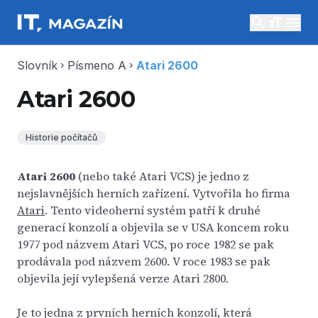
search
menu
Slovník
Písmeno A
Atari 2600
chevron_right
chevron_right
Atari 2600
Historie počítačů
Atari 2600
(nebo také Atari VCS) je jedno z
nejslavnějších herních zařízení. Vytvořila ho firma
Atari
. Tento videoherní systém patří k druhé
generací konzolí a objevila se v USA koncem roku
1977 pod názvem Atari VCS, po roce 1982 se pak
prodávala pod názvem 2600. V roce 1983 se pak
objevila její vylepšená verze Atari 2800.
Je to jedna z prvních herních konzolí, která