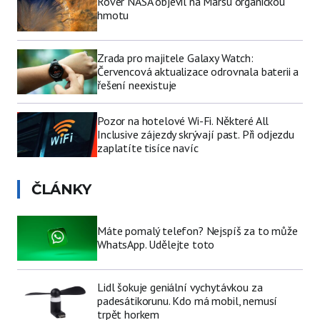
Rover NASA objevil na Marsu organickou
hmotu
Zrada pro majitele Galaxy Watch:
Červencová aktualizace odrovnala baterii a
řešení neexistuje
Pozor na hotelové Wi-Fi. Některé All
Inclusive zájezdy skrývají past. Při odjezdu
zaplatíte tisíce navíc
ČLÁNKY
Máte pomalý telefon? Nejspíš za to může
WhatsApp. Udělejte toto
Lidl šokuje geniální vychytávkou za
padesátikorunu. Kdo má mobil, nemusí
trpět horkem