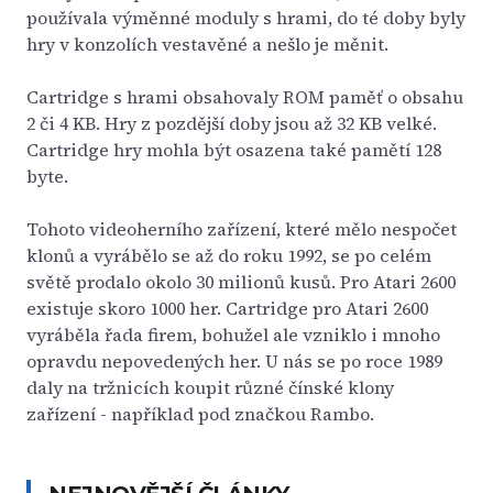
používala výměnné moduly s hrami, do té doby byly
hry v konzolích vestavěné a nešlo je měnit.
Cartridge s hrami obsahovaly ROM paměť o obsahu
2 či 4 KB. Hry z pozdější doby jsou až 32 KB velké.
Cartridge hry mohla být osazena také pamětí 128
byte.
Tohoto videoherního zařízení, které mělo nespočet
klonů a vyrábělo se až do roku 1992, se po celém
světě prodalo okolo 30 milionů kusů. Pro Atari 2600
existuje skoro 1000 her. Cartridge pro Atari 2600
vyráběla řada firem, bohužel ale vzniklo i mnoho
opravdu nepovedených her. U nás se po roce 1989
daly na tržnicích koupit různé čínské klony
zařízení - například pod značkou Rambo.