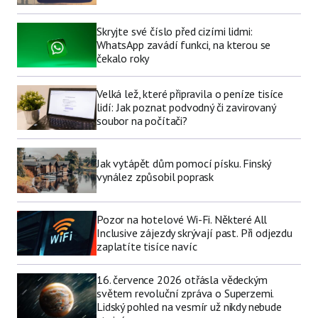
Skryjte své číslo před cizími lidmi:
WhatsApp zavádí funkci, na kterou se
čekalo roky
Velká lež, které připravila o peníze tisíce
lidí: Jak poznat podvodný či zavirovaný
soubor na počítači?
Jak vytápět dům pomocí písku. Finský
vynález způsobil poprask
Pozor na hotelové Wi-Fi. Některé All
Inclusive zájezdy skrývají past. Při odjezdu
zaplatíte tisíce navíc
16. července 2026 otřásla vědeckým
světem revoluční zpráva o Superzemi.
Lidský pohled na vesmír už nikdy nebude