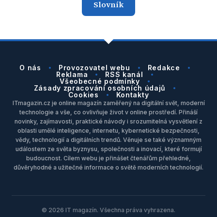
Slovník
O nás
Provozovatel webu
Redakce
Reklama
RSS kanál
Všeobecné podmínky
Zásady zpracování osobních údajů
Cookies
Kontakty
ITmagazin.cz je online magazín zaměřený na digitální svět, moderní
technologie a vše, co ovlivňuje život v online prostředí. Přináší
novinky, zajímavosti, praktické návody i srozumitelná vysvětlení z
oblasti umělé inteligence, internetu, kybernetické bezpečnosti,
vědy, technologií a digitálních trendů. Věnuje se také významným
událostem ze světa byznysu, společnosti a inovací, které formují
budoucnost. Cílem webu je přinášet čtenářům přehledné,
důvěryhodné a užitečné informace o světě moderních technologií.
© 2026 IT magazín. Všechna práva vyhrazena.