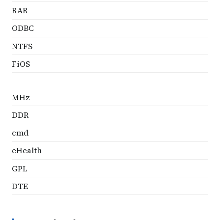
RAR
ODBC
NTFS
FiOS
MHz
DDR
cmd
eHealth
GPL
DTE