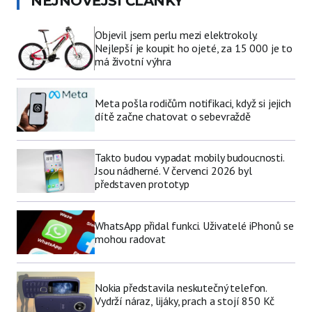
NEJNOVĚJŠÍ ČLÁNKY
Objevil jsem perlu mezi elektrokoly.
Nejlepší je koupit ho ojeté, za 15 000 je to
má životní výhra
Meta pošla rodičům notifikaci, když si jejich
dítě začne chatovat o sebevraždě
Takto budou vypadat mobily budoucnosti.
Jsou nádherné. V červenci 2026 byl
představen prototyp
WhatsApp přidal funkci. Uživatelé iPhonů se
mohou radovat
Nokia představila neskutečný telefon.
Vydrží náraz, lijáky, prach a stojí 850 Kč