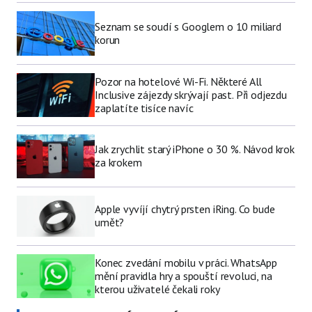
Seznam se soudí s Googlem o 10 miliard
korun
Pozor na hotelové Wi-Fi. Některé All
Inclusive zájezdy skrývají past. Při odjezdu
zaplatíte tisíce navíc
Jak zrychlit starý iPhone o 30 %. Návod krok
za krokem
Apple vyvíjí chytrý prsten iRing. Co bude
umět?
Konec zvedání mobilu v práci. WhatsApp
mění pravidla hry a spouští revoluci, na
kterou uživatelé čekali roky