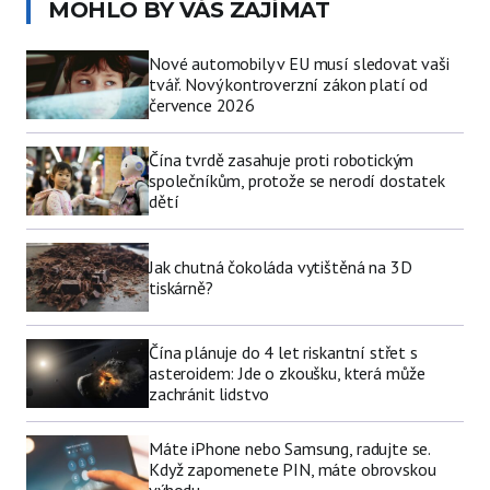
MOHLO BY VÁS ZAJÍMAT
Nové automobily v EU musí sledovat vaši
tvář. Nový kontroverzní zákon platí od
července 2026
Čína tvrdě zasahuje proti robotickým
společníkům, protože se nerodí dostatek
dětí
Jak chutná čokoláda vytištěná na 3D
tiskárně?
Čína plánuje do 4 let riskantní střet s
asteroidem: Jde o zkoušku, která může
zachránit lidstvo
Máte iPhone nebo Samsung, radujte se.
Když zapomenete PIN, máte obrovskou