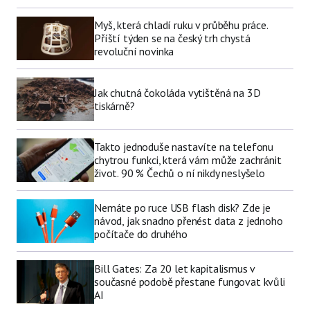
Myš, která chladí ruku v průběhu práce.
Příští týden se na český trh chystá
revoluční novinka
Jak chutná čokoláda vytištěná na 3D
tiskárně?
Takto jednoduše nastavíte na telefonu
chytrou funkci, která vám může zachránit
život. 90 % Čechů o ní nikdy neslyšelo
Nemáte po ruce USB flash disk? Zde je
návod, jak snadno přenést data z jednoho
počítače do druhého
Bill Gates: Za 20 let kapitalismus v
současné podobě přestane fungovat kvůli
AI