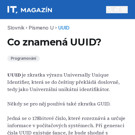
search
menu
Slovník
Písmeno U
UUID
chevron_right
chevron_right
Co znamená UUID?
Programování
UUID
je zkratka výrazu Universally Unique
Identifier, která se do češtiny překládá doslovně,
tedy jako Univerzální unikátní identifikátor.
Někdy se pro něj používá také zkratka GUID.
Jedná se o 128bitové číslo, které rozeznává a určuje
informace v počítačových systémech. Při generaci
čísla UUID existuje šance, že bude shodné s