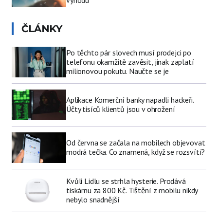
výhodu
ČLÁNKY
Po těchto pár slovech musí prodejci po
telefonu okamžitě zavěsit, jinak zaplatí
milionovou pokutu. Naučte se je
Aplikace Komerční banky napadli hackeři.
Účty tisíců klientů jsou v ohrožení
Od června se začala na mobilech objevovat
modrá tečka. Co znamená, když se rozsvítí?
Kvůli Lidlu se strhla hysterie. Prodává
tiskárnu za 800 Kč. Tištění z mobilu nikdy
nebylo snadnější