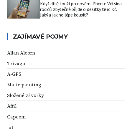
Když dítě touží po novém iPhonu: Většina
rodičů zbytečně přijde o desítky tisíc Kč.
Jaký a jak nejlépe koupit?
ZAJÍMAVÉ POJMY
Allan Alcorn
Trivago
A-GPS
Matte painting
Složené závorky
Affil
Capcom
txt