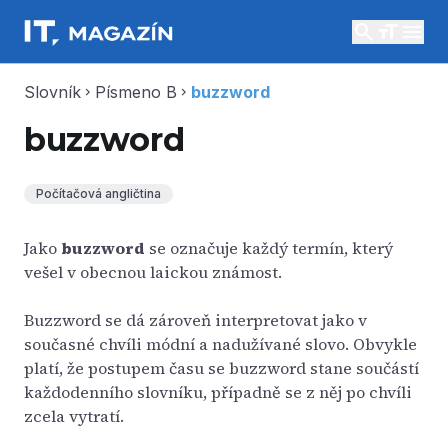
search
menu
Slovník
Písmeno B
buzzword
chevron_right
chevron_right
buzzword
Počítačová angličtina
Jako
buzzword
se označuje každý termín, který
vešel v obecnou laickou známost.
Buzzword se dá zároveň interpretovat jako v
současné chvíli módní a nadužívané slovo. Obvykle
platí, že postupem času se buzzword stane součástí
každodenního slovníku, případně se z něj po chvíli
zcela vytratí.