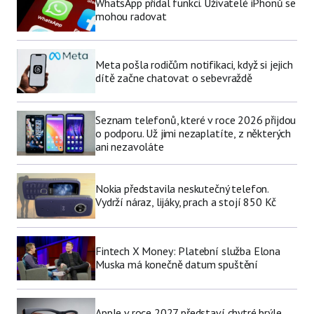
WhatsApp přidal funkci. Uživatelé iPhonů se
mohou radovat
Meta pošla rodičům notifikaci, když si jejich
dítě začne chatovat o sebevraždě
Seznam telefonů, které v roce 2026 přijdou
o podporu. Už jimi nezaplatíte, z některých
ani nezavoláte
Nokia představila neskutečný telefon.
Vydrží náraz, lijáky, prach a stojí 850 Kč
Fintech X Money: Platební služba Elona
Muska má konečně datum spuštění
Apple v roce 2027 představí chytré brýle.