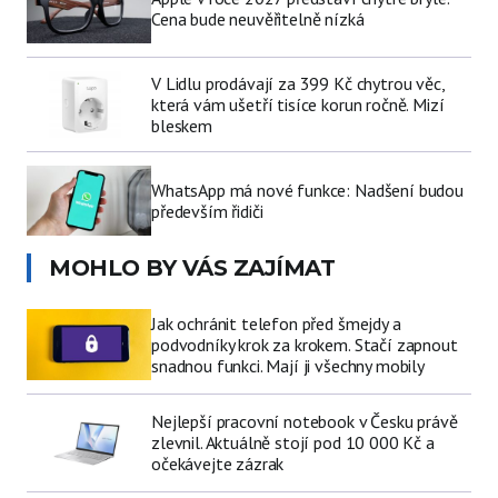
Cena bude neuvěřitelně nízká
V Lidlu prodávají za 399 Kč chytrou věc,
která vám ušetří tisíce korun ročně. Mizí
bleskem
WhatsApp má nové funkce: Nadšení budou
především řidiči
MOHLO BY VÁS ZAJÍMAT
Jak ochránit telefon před šmejdy a
podvodníky krok za krokem. Stačí zapnout
snadnou funkci. Mají ji všechny mobily
Nejlepší pracovní notebook v Česku právě
zlevnil. Aktuálně stojí pod 10 000 Kč a
očekávejte zázrak