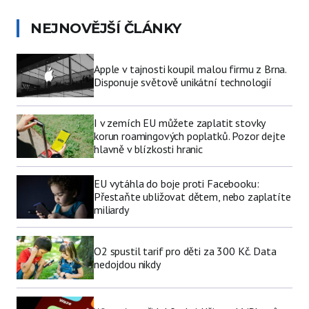
NEJNOVĚJŠÍ ČLÁNKY
Apple v tajnosti koupil malou firmu z Brna.
Disponuje světově unikátní technologií
I v zemích EU můžete zaplatit stovky
korun roamingových poplatků. Pozor dejte
hlavně v blízkosti hranic
EU vytáhla do boje proti Facebooku:
Přestaňte ubližovat dětem, nebo zaplatíte
miliardy
O2 spustil tarif pro děti za 300 Kč. Data
nedojdou nikdy