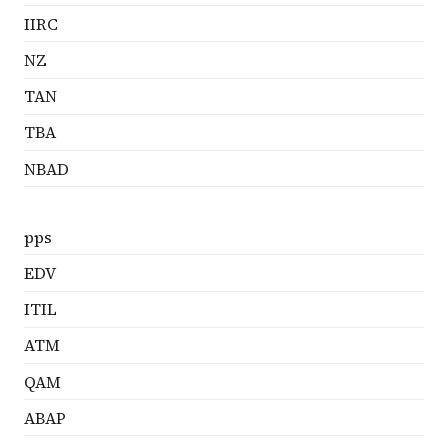
IIRC
NZ
TAN
TBA
NBAD
pps
EDV
ITIL
ATM
QAM
ABAP