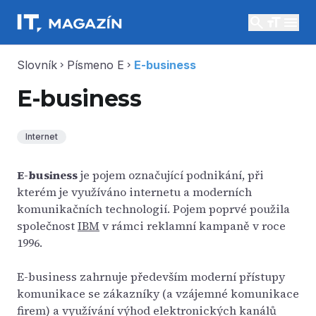
search
menu
Slovník
Písmeno E
E-business
chevron_right
chevron_right
E-business
Internet
E-business
je pojem označující podnikání, při
kterém je využíváno internetu a moderních
komunikačních technologií. Pojem poprvé použila
společnost
IBM
v rámci reklamní kampaně v roce
1996.
E-business zahrnuje především moderní přístupy
komunikace se zákazníky (a vzájemné komunikace
firem) a využívání výhod elektronických kanálů