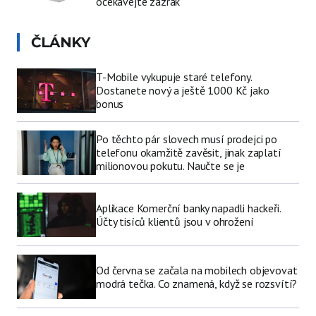
očekávejte zázrak
ČLÁNKY
T-Mobile vykupuje staré telefony.
Dostanete nový a ještě 1000 Kč jako
bonus
Po těchto pár slovech musí prodejci po
telefonu okamžitě zavěsit, jinak zaplatí
milionovou pokutu. Naučte se je
Aplikace Komerční banky napadli hackeři.
Účty tisíců klientů jsou v ohrožení
Od června se začala na mobilech objevovat
modrá tečka. Co znamená, když se rozsvítí?