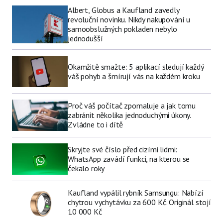
Albert, Globus a Kaufland zavedly
revoluční novinku. Nikdy nakupování u
samoobslužných pokladen nebylo
jednodušší
Okamžitě smažte: 5 aplikací sledují každý
váš pohyb a šmírují vás na každém kroku
Proč váš počítač zpomaluje a jak tomu
zabránit několika jednoduchými úkony.
Zvládne to i dítě
Skryjte své číslo před cizími lidmi:
WhatsApp zavádí funkci, na kterou se
čekalo roky
Kaufland vypálil rybník Samsungu: Nabízí
chytrou vychytávku za 600 Kč. Originál stojí
10 000 Kč