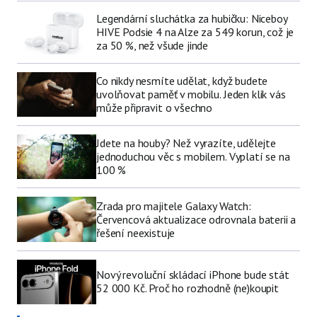
Legendární sluchátka za hubičku: Niceboy
HIVE Podsie 4 na Alze za 549 korun, což je
za 50 %, než všude jinde
Co nikdy nesmíte udělat, když budete
uvolňovat paměť v mobilu. Jeden klik vás
může připravit o všechno
Jdete na houby? Než vyrazíte, udělejte
jednoduchou věc s mobilem. Vyplatí se na
100 %
Zrada pro majitele Galaxy Watch:
Červencová aktualizace odrovnala baterii a
řešení neexistuje
Nový revoluční skládací iPhone bude stát
52 000 Kč. Proč ho rozhodně (ne)koupit