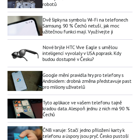
robotů
Dvě šipky na symbolu Wi-Fi na telefonech
Samsung. 90 % Čechů netuší, jak moc
užitečnou funkci mají. Využívejte ji
Nové brýle HTC Vive Eagle s umělou
inteligencí vyvolaly v USA poprask. Kdy
budou dostupné v Česku?
Google mění pravidla hry pro telefony s
Androidem: drobná změna představuje past
pro miliony uživatelů
Tyto aplikace ve vašem telefonu tajně
kradou data. Alespoň jednu z nich má 90 %
Čechů
ČNB varuje: Stačí jedno přiložení karty k
telefonu a úspory jsou pryč. Česko pustoší