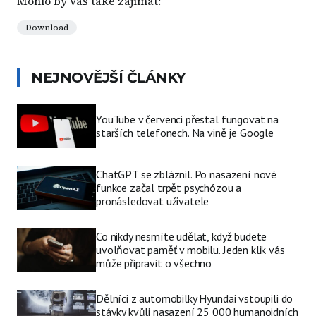
Mohlo by vás také zajímat:
Download
NEJNOVĚJŠÍ ČLÁNKY
YouTube v červenci přestal fungovat na
starších telefonech. Na vině je Google
ChatGPT se zbláznil. Po nasazení nové
funkce začal trpět psychózou a
pronásledovat uživatele
Co nikdy nesmíte udělat, když budete
uvolňovat paměť v mobilu. Jeden klik vás
může připravit o všechno
Dělníci z automobilky Hyundai vstoupili do
stávky kvůli nasazení 25 000 humanoidních