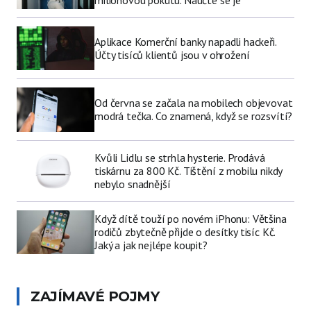
milionovou pokutu. Naučte se je
Aplikace Komerční banky napadli hackeři.
Účty tisíců klientů jsou v ohrožení
Od června se začala na mobilech objevovat
modrá tečka. Co znamená, když se rozsvítí?
Kvůli Lidlu se strhla hysterie. Prodává
tiskárnu za 800 Kč. Tištění z mobilu nikdy
nebylo snadnější
Když dítě touží po novém iPhonu: Většina
rodičů zbytečně přijde o desítky tisíc Kč.
Jaký a jak nejlépe koupit?
ZAJÍMAVÉ POJMY