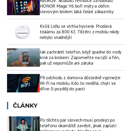
Recenze: Skládací revoluce za hubičku.
HONOR Magic V6 boří mýty a obřím
slevovým kódem láká české zákazníky
Kvůli Lidlu se strhla hysterie. Prodává
tiskárnu za 800 Kč. Tištění z mobilu nikdy
nebylo snadnější
Jak zachránit telefon, když spadne do vody
krok za krokem: Zapomeňte na rýží a fén,
pak už nepomůže ani záruka
Při odchodu z domova důsledně vypínejte
Wi-Fi na mobilu. Kdo to nedělá, chytí se
dříve či později do pasti
ČLÁNKY
Po těchto pár slovech musí prodejci po
telefonu okamžitě zavěsit, jinak zaplatí