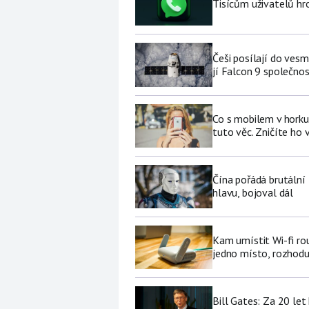
Tisícům uživatelů hr
Češi posílají do ves
jí Falcon 9 společno
Co s mobilem v horku
tuto věc. Zničíte ho 
Čína pořádá brutální
hlavu, bojoval dál
Kam umístit Wi-fi ro
jedno místo, rozhodu
Bill Gates: Za 20 le