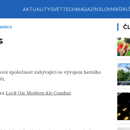
DALŠ
AKTUALITY
SVĚT
TECH
MAGAZÍN
SLOVNÍK
Č
amics
s
rová společnost zabývající se vývojem herního
91.
hra
Lock On: Modern Air Combat
.