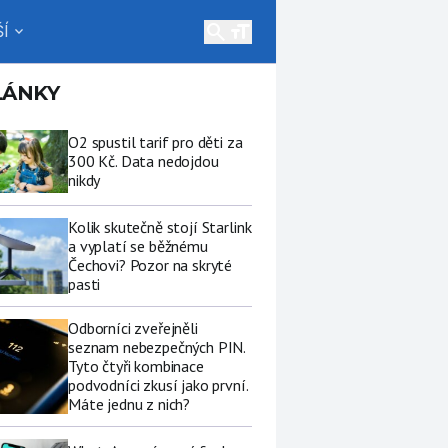
search
Í
expand_more
LÁNKY
O2 spustil tarif pro děti za
300 Kč. Data nedojdou
nikdy
Kolik skutečně stojí Starlink
a vyplatí se běžnému
Čechovi? Pozor na skryté
pasti
Odborníci zveřejněli
seznam nebezpečných PIN.
Tyto čtyři kombinace
podvodníci zkusí jako první.
Máte jednu z nich?