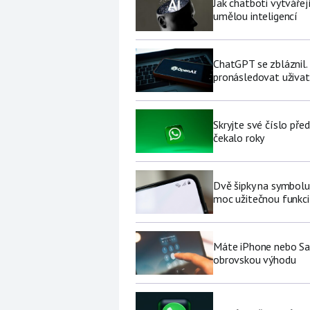
Jak chatboti vytvářej
umělou inteligencí
ChatGPT se zbláznil.
pronásledovat uživat
Skryjte své číslo pře
čekalo roky
Dvě šipky na symbolu
moc užitečnou funkci 
Máte iPhone nebo Sa
obrovskou výhodu