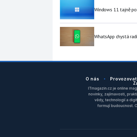
Windows 11 tajně pož
WhatsApp chystá radi
O nás
Provozovat
Z
ITmagazin.cz je online maga
novinky, zajímavosti, prakt
vědy, technologií a dig
formují budoucnost. 