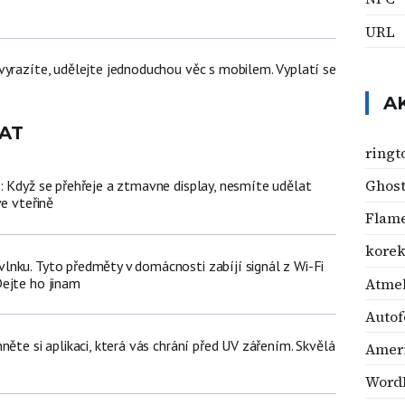
URL
vyrazíte, udělejte jednoduchou věc s mobilem. Vyplatí se
A
AT
ringt
Ghost
: Když se přehřeje a ztmavne display, nesmíte udělat
ve vteřině
Flam
korek
nku. Tyto předměty v domácnosti zabíjí signál z Wi-Fi
Atme
ejte ho jinam
Autof
něte si aplikaci, která vás chrání před UV zářením. Skvělá
Ameri
Word