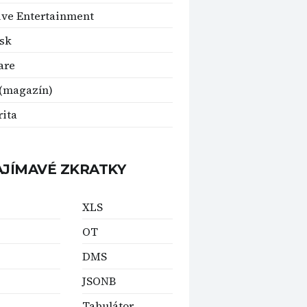
ve Entertainment
sk
are
(magazín)
rita
AJÍMAVÉ ZKRATKY
XLS
OT
DMS
JSONB
Tabulátor