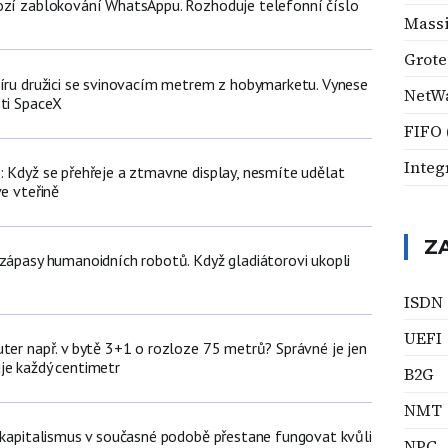
ozí zablokování WhatsAppu. Rozhoduje telefonní číslo
Massi
Grote
míru družici se svinovacím metrem z hobymarketu. Vynese
NetW
sti SpaceX
FIFO 
Integ
: Když se přehřeje a ztmavne display, nesmíte udělat
ve vteřině
Z
 zápasy humanoidních robotů. Když gladiátorovi ukopli
ISDN
UEFI
uter např. v bytě 3+1 o rozloze 75 metrů? Správné je jen
je každý centimetr
B2G
NMT
t kapitalismus v současné podobě přestane fungovat kvůli
NPC