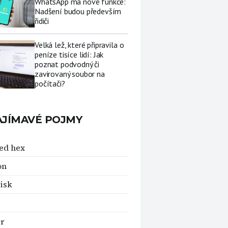
WhatsApp má nové funkce:
Nadšení budou především
řidiči
Velká lež, které připravila o
peníze tisíce lidí: Jak
poznat podvodný či
zavirovaný soubor na
počítači?
AJÍMAVÉ POJMY
ed hex
on
isk
er