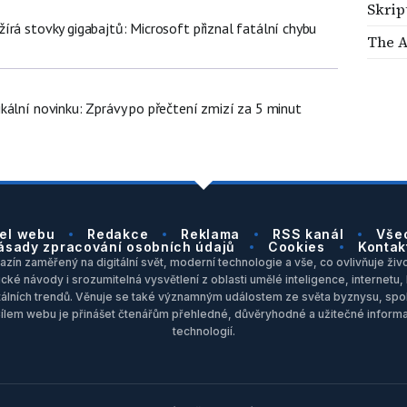
Skrip
írá stovky gigabajtů: Microsoft přiznal fatální chybu
The 
kální novinku: Zprávy po přečtení zmizí za 5 minut
el webu
Redakce
Reklama
RSS kanál
Vše
ásady zpracování osobních údajů
Cookies
Kontak
zín zaměřený na digitální svět, moderní technologie a vše, co ovlivňuje život
ické návody i srozumitelná vysvětlení z oblasti umělé inteligence, internet
itálních trendů. Věnuje se také významným událostem ze světa byznysu, spol
Cílem webu je přinášet čtenářům přehledné, důvěryhodné a užitečné inform
technologií.