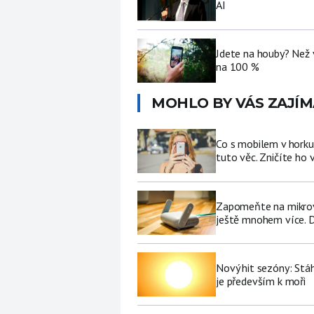
AI
Jdete na houby? Než 
na 100 %
MOHLO BY VÁS ZAJÍM
Co s mobilem v horku
tuto věc. Zničíte ho 
Zapomeňte na mikrovl
ještě mnohem více. D
Nový hit sezóny: Stáh
je především k moři