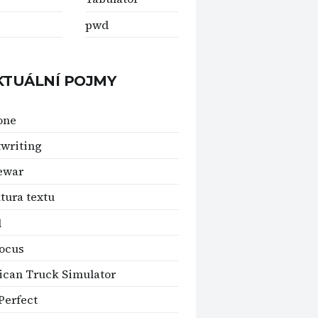
pwd
KTUÁLNÍ POJMY
one
writing
ewar
tura textu
l
ocus
can Truck Simulator
Perfect