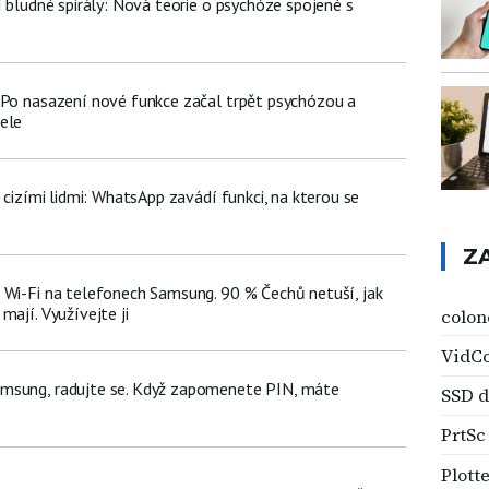
í bludné spirály: Nová teorie o psychóze spojené s
 Po nasazení nové funkce začal trpět psychózou a
ele
d cizími lidmi: WhatsApp zavádí funkci, na kterou se
Z
 Wi-Fi na telefonech Samsung. 90 % Čechů netuší, jak
mají. Využívejte ji
colon
VidC
msung, radujte se. Když zapomenete PIN, máte
SSD d
PrtSc
Plott