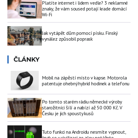
Platíte internet i lidem vedle? 3 neklamné
znaky, že vám soused potají krade domácí
Wi-Fi
Jak vytápět dům pomocí písku. Finský
vynález způsobil poprask
ČLÁNKY
Mobil na zápěstí místo v kapse. Motorola
patentuje ohebný hybrid hodinek a telefonu
Po tomto starém rádiu německé výroby
starožitníci šílí a nabízí až 50 000 Kč. V
Česku je jich spousty kusů
Tuto funkci na Androidu nesmíte vypnout,
jinak se v civilizaci ze zlou potážete