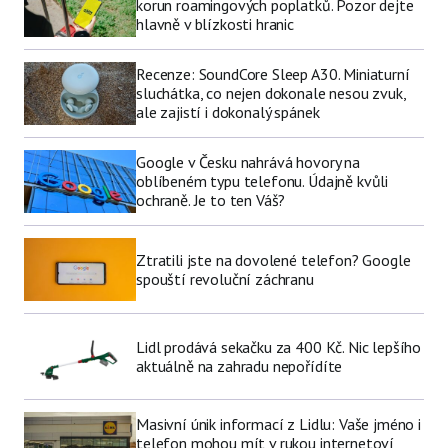
korun roamingových poplatků. Pozor dejte
hlavně v blízkosti hranic
Recenze: SoundCore Sleep A30. Miniaturní
sluchátka, co nejen dokonale nesou zvuk,
ale zajistí i dokonalý spánek
Google v Česku nahrává hovory na
oblíbeném typu telefonu. Údajně kvůli
ochraně. Je to ten Váš?
Ztratili jste na dovolené telefon? Google
spouští revoluční záchranu
Lidl prodává sekačku za 400 Kč. Nic lepšího
aktuálně na zahradu nepořídíte
Masivní únik informací z Lidlu: Vaše jméno i
telefon mohou mít v rukou internetoví