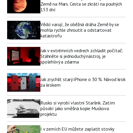
Země na Mars. Cesta se zkrátí na pouhých
153 dní
Vědci varují, že oběžná dráha Země by se
mohla rychle zhroutit a odstartovat
katastrofu
Jak v extrémních vedrech zchladit počítač:
Stáhněte si jednoduchý nástroj, je
spolehlivý a zdarma
Jak zrychlit starý iPhone o 30 %. Návod krok
za krokem
Rusko si vyrobí vlastní Starlink. Zatím
působí jako směšná kopie Muskova
projektu
I v zemích EU můžete zaplatit stovky