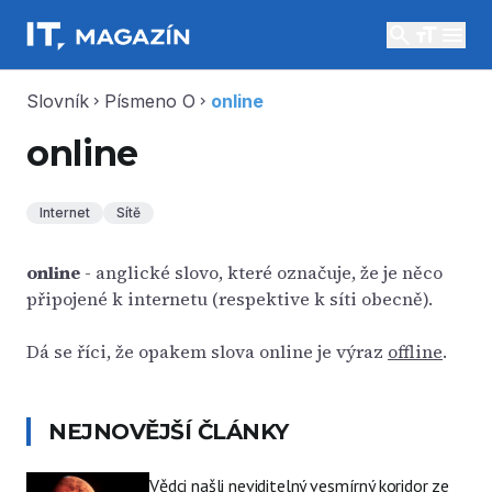
search
menu
Slovník
Písmeno O
online
chevron_right
chevron_right
online
Internet
Sítě
online
- anglické slovo, které označuje, že je něco
připojené k internetu (respektive k síti obecně).
Dá se říci, že opakem slova online je výraz
offline
.
NEJNOVĚJŠÍ ČLÁNKY
Vědci našli neviditelný vesmírný koridor ze