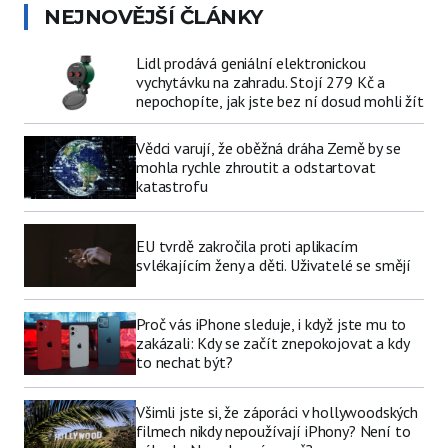
NEJNOVĚJŠÍ ČLÁNKY
Lidl prodává geniální elektronickou
vychytávku na zahradu. Stojí 279 Kč a
nepochopíte, jak jste bez ní dosud mohli žít
Vědci varují, že oběžná dráha Země by se
mohla rychle zhroutit a odstartovat
katastrofu
EU tvrdě zakročila proti aplikacím
svlékajícím ženy a děti. Uživatelé se smějí
Proč vás iPhone sleduje, i když jste mu to
zakázali: Kdy se začít znepokojovat a kdy
to nechat být?
Všimli jste si, že záporáci v hollywoodských
filmech nikdy nepoužívají iPhony? Není to