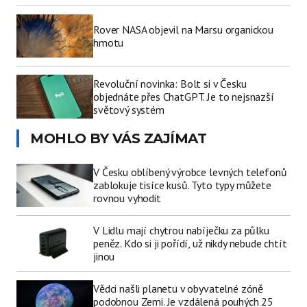
Rover NASA objevil na Marsu organickou
hmotu
Revoluční novinka: Bolt si v Česku
objednáte přes ChatGPT. Je to nejsnazší
světový systém
MOHLO BY VÁS ZAJÍMAT
V Česku oblíbený výrobce levných telefonů
zablokuje tisíce kusů. Tyto typy můžete
rovnou vyhodit
V Lidlu mají chytrou nabíječku za půlku
peněz. Kdo si ji pořídí, už nikdy nebude chtít
jinou
Vědci našli planetu v obyvatelné zóně
podobnou Zemi. Je vzdálená pouhých 25