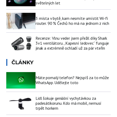
světelných let
3 místa v bytě, kam nesmíte umístit Wi-fi
router. 90 % Čechů ho má na jednom z nich
Recenze: Vlnu veder jsem přežil díky Shark
3v1 ventilátoru. „Kapesní ledovec“ funguje
jinak a extrémně ochladí už za pár vteřin
ČLÁNKY
Máte pomalý telefon? Nejspíš za to může
WhatsApp. Udělejte toto
Lidl šokuje geniální vychytávkou za
padesátikorunu. Kdo má mobil, nemusí
trpět horkem