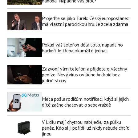
náhoda. Napadne vás proč?
Projeďte se jako Turek: Český europoslanec
má vlastní parodickou hru. Je zcela zdarma
Pokud váš telefon dělá toto, napadli ho
hackeři. Je třeba okamžitě jednat
Zazvoní vám telefon a přijdete o všechny
peníze. Nový virus ovládne Android bez
jediné stopy
Meta pošla rodičům notifikaci, když si jejich
dítě začne chatovat o sebevraždě
V Lidlu mají chytrou nabíječku za půlku
peněz. Kdo si ji pořídí, už nikdy nebude chtít
jinou