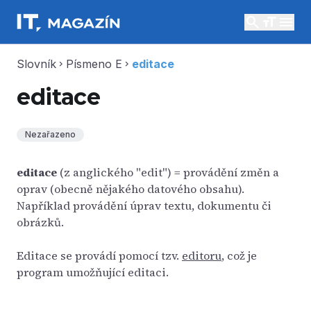
search
menu
Slovník
Písmeno E
editace
chevron_right
chevron_right
editace
Nezařazeno
editace
(z anglického "edit") = provádění změn a
oprav (obecně nějakého datového obsahu).
Například provádění úprav textu, dokumentu či
obrázků.
Editace se provádí pomocí tzv.
editoru
, což je
program umožňující editaci.