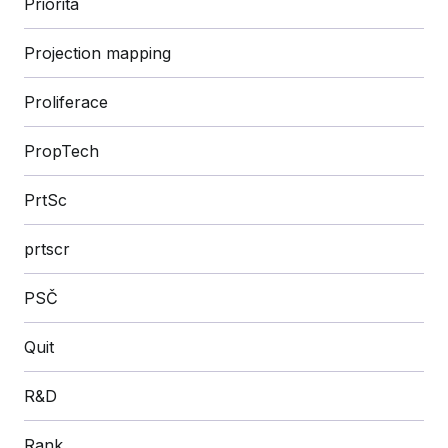
Priorita
Projection mapping
Proliferace
PropTech
PrtSc
prtscr
PSČ
Quit
R&D
Rank