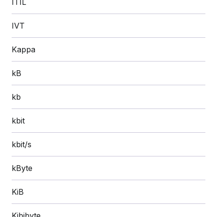
ITIL
IVT
Kappa
kB
kb
kbit
kbit/s
kByte
KiB
Kibibyte