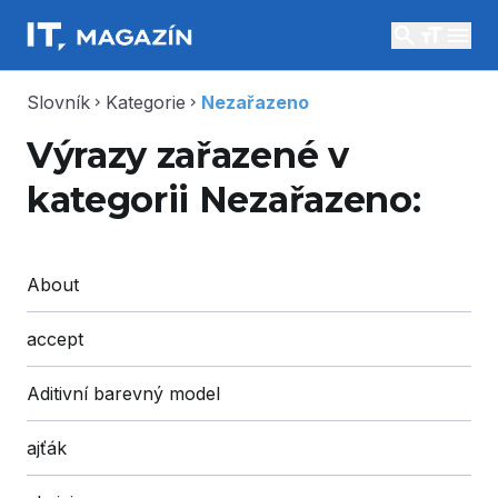
search
menu
Slovník
Kategorie
Nezařazeno
chevron_right
chevron_right
Výrazy zařazené v
kategorii Nezařazeno:
About
accept
Aditivní barevný model
ajťák