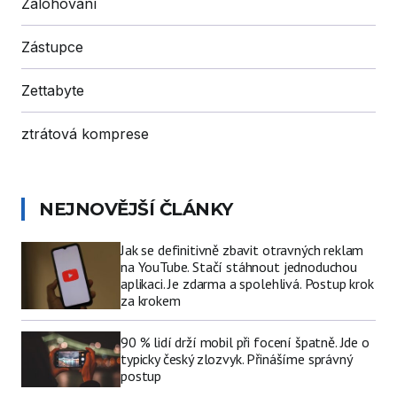
Zálohování
Zástupce
Zettabyte
ztrátová komprese
NEJNOVĚJŠÍ ČLÁNKY
Jak se definitivně zbavit otravných reklam
na YouTube. Stačí stáhnout jednoduchou
aplikaci. Je zdarma a spolehlivá. Postup krok
za krokem
90 % lidí drží mobil při focení špatně. Jde o
typicky český zlozvyk. Přinášíme správný
postup