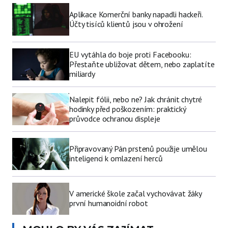
Aplikace Komerční banky napadli hackeři.
Účty tisíců klientů jsou v ohrožení
EU vytáhla do boje proti Facebooku:
Přestaňte ubližovat dětem, nebo zaplatíte
miliardy
Nalepit fólii, nebo ne? Jak chránit chytré
hodinky před poškozením: praktický
průvodce ochranou displeje
Připravovaný Pán prstenů použije umělou
inteligenci k omlazení herců
V americké škole začal vychovávat žáky
první humanoidní robot