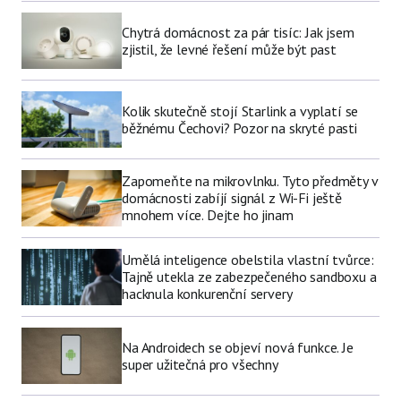
Chytrá domácnost za pár tisíc: Jak jsem
zjistil, že levné řešení může být past
Kolik skutečně stojí Starlink a vyplatí se
běžnému Čechovi? Pozor na skryté pasti
Zapomeňte na mikrovlnku. Tyto předměty v
domácnosti zabíjí signál z Wi-Fi ještě
mnohem více. Dejte ho jinam
Umělá inteligence obelstila vlastní tvůrce:
Tajně utekla ze zabezpečeného sandboxu a
hacknula konkurenční servery
Na Androidech se objeví nová funkce. Je
super užitečná pro všechny