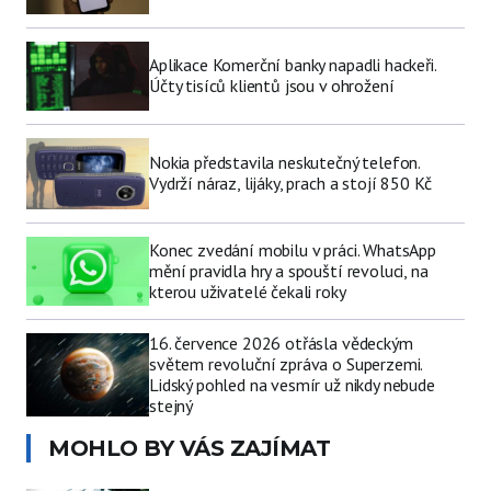
Aplikace Komerční banky napadli hackeři.
Účty tisíců klientů jsou v ohrožení
Nokia představila neskutečný telefon.
Vydrží náraz, lijáky, prach a stojí 850 Kč
Konec zvedání mobilu v práci. WhatsApp
mění pravidla hry a spouští revoluci, na
kterou uživatelé čekali roky
16. července 2026 otřásla vědeckým
světem revoluční zpráva o Superzemi.
Lidský pohled na vesmír už nikdy nebude
stejný
MOHLO BY VÁS ZAJÍMAT