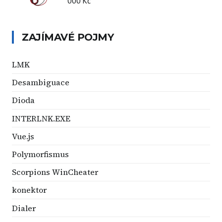
000 Kč
ZAJÍMAVÉ POJMY
LMK
Desambiguace
Dioda
INTERLNK.EXE
Vue.js
Polymorfismus
Scorpions WinCheater
konektor
Dialer