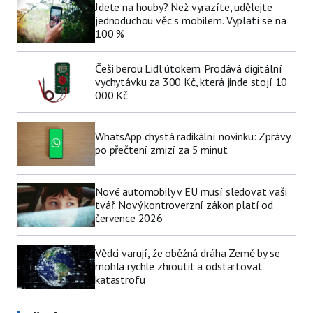
Jdete na houby? Než vyrazíte, udělejte
jednoduchou věc s mobilem. Vyplatí se na
100 %
Češi berou Lidl útokem. Prodává digitální
vychytávku za 300 Kč, která jinde stojí 10
000 Kč
WhatsApp chystá radikální novinku: Zprávy
po přečtení zmizí za 5 minut
Nové automobily v EU musí sledovat vaši
tvář. Nový kontroverzní zákon platí od
července 2026
Vědci varují, že oběžná dráha Země by se
mohla rychle zhroutit a odstartovat
katastrofu