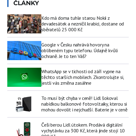
ČLÁNKY
Kdo má doma tuhle starou Nokii z
devadesátek a nezničil krabici, dostane od
sběratelů 25 000 Kč
Google v Česku nahrává hovory na
oblíbeném typu telefonu. Údajně kvůli
ochraně. Je to ten Váš?
WhatsApp se v tichosti od září vypne na
těchto starších mobilech. Zkontrolujte si,
jestli vás změna zasáhne
To musí být chyba v ceně! Lidl šokoval
nabídkou balkonové fotovoltaiky, kterou si
mohou dovolit i nejchudší. Baterie je v ceně
Češi berou Lidl útokem. Prodává digitální
vychytávku za 300 Kč, která jinde stojí 10