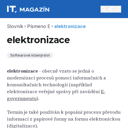
search
menu
Slovník
Písmeno E
elektronizace
chevron_right
chevron_right
elektronizace
Softwarové inženýrství
elektronizace
- obecně vzato se jedná o
modernizaci procesů pomocí informačních a
komunikačních technologií (například
elektronizace veřejné správy při zavádění
E-
governmentu
).
Termín je také používán k popsání procesu převodu
informací z papírové formy na formu elektronickou
(digitalizace).