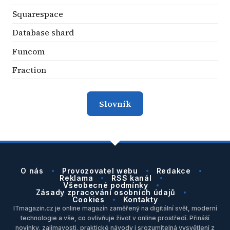
Squarespace
Database shard
Funcom
Fraction
Slovník
O nás
Provozovatel webu
Redakce
Reklama
RSS kanál
Všeobecné podmínky
Zásady zpracování osobních údajů
Cookies
Kontakty
ITmagazin.cz je online magazín zaměřený na digitální svět, moderní
technologie a vše, co ovlivňuje život v online prostředí. Přináší
novinky, zajímavosti, praktické návody i srozumitelná vysvětlení z