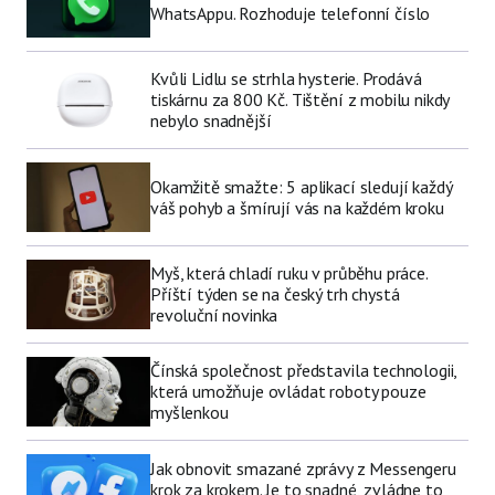
WhatsAppu. Rozhoduje telefonní číslo
Kvůli Lidlu se strhla hysterie. Prodává
tiskárnu za 800 Kč. Tištění z mobilu nikdy
nebylo snadnější
Okamžitě smažte: 5 aplikací sledují každý
váš pohyb a šmírují vás na každém kroku
Myš, která chladí ruku v průběhu práce.
Příští týden se na český trh chystá
revoluční novinka
Čínská společnost představila technologii,
která umožňuje ovládat roboty pouze
myšlenkou
Jak obnovit smazané zprávy z Messengeru
krok za krokem. Je to snadné, zvládne to