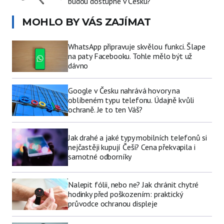
budou dostupné v Česku?
MOHLO BY VÁS ZAJÍMAT
WhatsApp připravuje skvělou funkci. Šlape
na paty Facebooku. Tohle mělo být už
dávno
Google v Česku nahrává hovory na
oblíbeném typu telefonu. Údajně kvůli
ochraně. Je to ten Váš?
Jak drahé a jaké typy mobilních telefonů si
nejčastěji kupují Češi? Cena překvapila i
samotné odborníky
Nalepit fólii, nebo ne? Jak chránit chytré
hodinky před poškozením: praktický
průvodce ochranou displeje