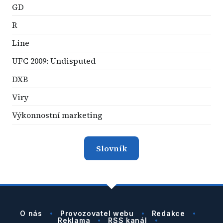
GD
R
Line
UFC 2009: Undisputed
DXB
Viry
Výkonnostní marketing
Slovník
O nás
Provozovatel webu
Redakce
Reklama
RSS kanál