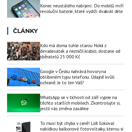
Konec neustálého nabíjení: Do mobilů míří
revoluční baterie, které vydrží dvakrát déle
ČLÁNKY
Kdo má doma tuhle starou Nokii z
devadesátek a nezničil krabici, dostane od
sběratelů 25 000 Kč
Google v Česku nahrává hovory na
oblíbeném typu telefonu. Údajně kvůli
ochraně. Je to ten Váš?
WhatsApp se v tichosti od září vypne na
těchto starších mobilech. Zkontrolujte si,
jestli vás změna zasáhne
To musí být chyba v ceně! Lidl šokoval
nabídkou balkonové fotovoltaiky, kterou si