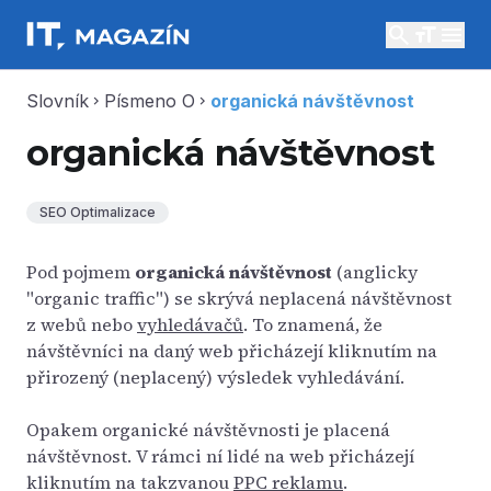
search
menu
Slovník
Písmeno O
organická návštěvnost
chevron_right
chevron_right
organická návštěvnost
SEO Optimalizace
Pod pojmem
organická návštěvnost
(anglicky
"organic traffic") se skrývá neplacená návštěvnost
z webů nebo
vyhledávačů
. To znamená, že
návštěvníci na daný web přicházejí kliknutím na
přirozený (neplacený) výsledek vyhledávání.
Opakem organické návštěvnosti je placená
návštěvnost. V rámci ní lidé na web přicházejí
kliknutím na takzvanou
PPC reklamu
.