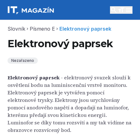
search
menu
Slovník
Písmeno E
Elektronový paprsek
chevron_right
chevron_right
Elektronový paprsek
Nezařazeno
Elektronový paprsek
- elektronový svazek slouží k
osvětlení bodu na luminiscenční vrstvě monitoru.
Elektronový paprsek je vytvářen pomocí
elektronové trysky. Elektrony jsou urychlovány
pomocí anodového napětí a dopadají na luminofor,
kterému předají svou kinetickou energii.
Luminofor se díky tomu rozsvítí a my tak vidíme na
obrazovce rozsvícený bod.