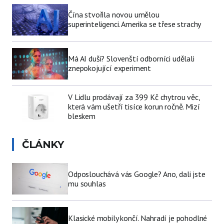
Čína stvořila novou umělou
superinteligenci. Amerika se třese strachy
Má AI duši? Slovenští odborníci udělali
znepokojující experiment
V Lidlu prodávají za 399 Kč chytrou věc,
která vám ušetří tisíce korun ročně. Mizí
bleskem
ČLÁNKY
Odposlouchává vás Google? Ano, dali jste
mu souhlas
Klasické mobily končí. Nahradí je pohodlné