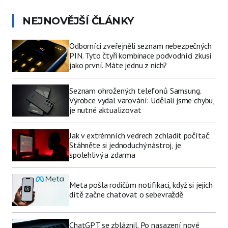
NEJNOVĚJŠÍ ČLÁNKY
Odborníci zveřejněli seznam nebezpečných
PIN. Tyto čtyři kombinace podvodníci zkusí
jako první. Máte jednu z nich?
Seznam ohrožených telefonů Samsung.
Výrobce vydal varování: Udělali jsme chybu,
je nutné aktualizovat
Jak v extrémních vedrech zchladit počítač:
Stáhněte si jednoduchý nástroj, je
spolehlivý a zdarma
Meta pošla rodičům notifikaci, když si jejich
dítě začne chatovat o sebevraždě
ChatGPT se zbláznil. Po nasazení nové