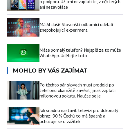
o podporu. Už jimi nezaplatíte, z některých
ani nezavoláte
Má AI duši? Slovenští odborníci udělali
znepokojující experiment
Máte pomalý telefon? Nejspíš za to může
WhatsApp. Udělejte toto
MOHLO BY VÁS ZAJÍMAT
Po těchto pár slovech musí prodejci po
telefonu okamžitě zavěsit, jinak zaplatí
milionovou pokutu. Naučte se je
Jak snadno nastavit televizi pro dokonalý
obraz: 90 % Čechů to má špatně a
ochuzuje se o zážitek