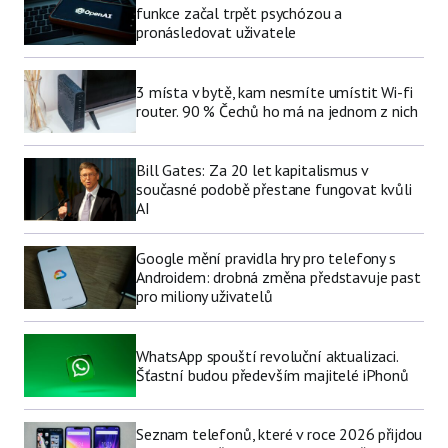
funkce začal trpět psychózou a
pronásledovat uživatele
3 místa v bytě, kam nesmíte umístit Wi-fi
router. 90 % Čechů ho má na jednom z nich
Bill Gates: Za 20 let kapitalismus v
současné podobě přestane fungovat kvůli
AI
Google mění pravidla hry pro telefony s
Androidem: drobná změna představuje past
pro miliony uživatelů
WhatsApp spouští revoluční aktualizaci.
Šťastní budou především majitelé iPhonů
Seznam telefonů, které v roce 2026 přijdou