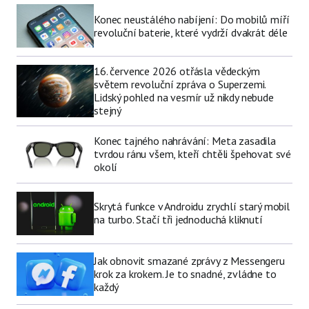
Konec neustálého nabíjení: Do mobilů míří
revoluční baterie, které vydrží dvakrát déle
16. července 2026 otřásla vědeckým
světem revoluční zpráva o Superzemi.
Lidský pohled na vesmír už nikdy nebude
stejný
Konec tajného nahrávání: Meta zasadila
tvrdou ránu všem, kteří chtěli špehovat své
okolí
Skrytá funkce v Androidu zrychlí starý mobil
na turbo. Stačí tři jednoduchá kliknutí
Jak obnovit smazané zprávy z Messengeru
krok za krokem. Je to snadné, zvládne to
každý