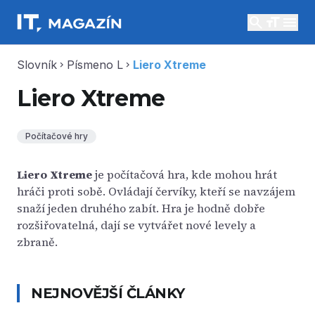
search
menu
Slovník
Písmeno L
Liero Xtreme
chevron_right
chevron_right
Liero Xtreme
Počítačové hry
Liero Xtreme
je počítačová hra, kde mohou hrát
hráči proti sobě. Ovládají červíky, kteří se navzájem
snaží jeden druhého zabít. Hra je hodně dobře
rozšiřovatelná, dají se vytvářet nové levely a
zbraně.
NEJNOVĚJŠÍ ČLÁNKY