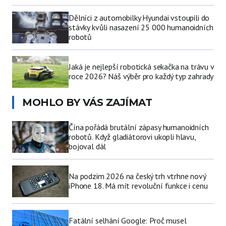
Dělníci z automobilky Hyundai vstoupili do
stávky kvůli nasazení 25 000 humanoidních
robotů
Jaká je nejlepší robotická sekačka na trávu v
roce 2026? Náš výběr pro každý typ zahrady
MOHLO BY VÁS ZAJÍMAT
Čína pořádá brutální zápasy humanoidních
robotů. Když gladiátorovi ukopli hlavu,
bojoval dál
Na podzim 2026 na český trh vtrhne nový
iPhone 18. Má mít revoluční funkce i cenu
Fatální selhání Google: Proč musel