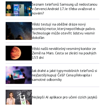
Seznam telefonů Samsung už nedostanou
v červenci Android 17. Je třeba uvažovat o
novém?
Vědci testují na oběžné dráze nový
kosmický motor, který nepotřebuje palivo.
Technologie může otevřít lidstvu vesmír
dokořán
Vědci našli neviditelný vesmírný koridor ze
Země na Mars. Cesta se zkrátí na pouhých
153 dní
Jak drahé a jaké typy mobilních telefonů si
nejčastěji kupují Češi? Cena překvapila i
samotné odborníky
Nejlepší AI aplikace pro učení cizích jazyků