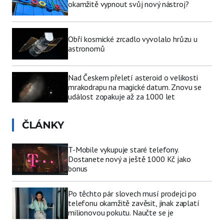
okamžitě vypnout svůj nový nástroj?
Obří kosmické zrcadlo vyvolalo hrůzu u
astronomů
Nad Českem přeletí asteroid o velikosti
mrakodrapu na magické datum. Znovu se
událost zopakuje až za 1000 let
ČLÁNKY
T-Mobile vykupuje staré telefony.
Dostanete nový a ještě 1000 Kč jako
bonus
Po těchto pár slovech musí prodejci po
telefonu okamžitě zavěsit, jinak zaplatí
milionovou pokutu. Naučte se je