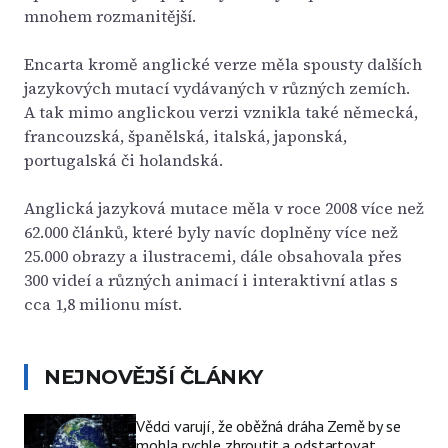
mnohem rozmanitější.
Encarta kromě anglické verze měla spousty dalších
jazykových mutací vydávaných v různých zemích.
A tak mimo anglickou verzi vznikla také německá,
francouzská, španělská, italská, japonská,
portugalská či holandská.
Anglická jazyková mutace měla v roce 2008 více než
62.000 článků, které byly navíc doplněny více než
25.000 obrazy a ilustracemi, dále obsahovala přes
300 videí a různých animací i interaktivní atlas s
cca 1,8 milionu míst.
NEJNOVĚJŠÍ ČLÁNKY
Vědci varují, že oběžná dráha Země by se
mohla rychle zhroutit a odstartovat