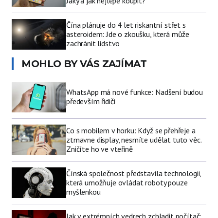
Jaký a jak nejlépe koupit?
Čína plánuje do 4 let riskantní střet s
asteroidem: Jde o zkoušku, která může
zachránit lidstvo
MOHLO BY VÁS ZAJÍMAT
WhatsApp má nové funkce: Nadšení budou
především řidiči
Co s mobilem v horku: Když se přehřeje a
ztmavne display, nesmíte udělat tuto věc.
Zničíte ho ve vteřině
Čínská společnost představila technologii,
která umožňuje ovládat roboty pouze
myšlenkou
Jak v extrémních vedrech zchladit počítač: