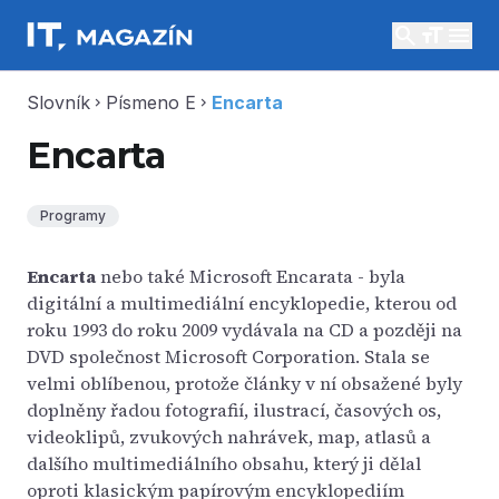
search
menu
Slovník
Písmeno E
Encarta
chevron_right
chevron_right
Encarta
Programy
Encarta
nebo také Microsoft Encarata - byla
digitální a multimediální encyklopedie, kterou od
roku 1993 do roku 2009 vydávala na CD a později na
DVD společnost Microsoft Corporation. Stala se
velmi oblíbenou, protože články v ní obsažené byly
doplněny řadou fotografií, ilustrací, časových os,
videoklipů, zvukových nahrávek, map, atlasů a
dalšího multimediálního obsahu, který ji dělal
oproti klasickým papírovým encyklopediím