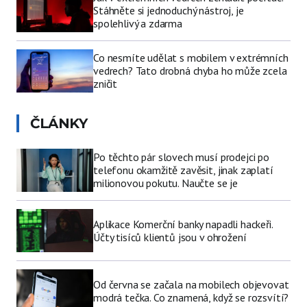
Stáhněte si jednoduchý nástroj, je
spolehlivý a zdarma
Co nesmíte udělat s mobilem v extrémních
vedrech? Tato drobná chyba ho může zcela
zničit
ČLÁNKY
Po těchto pár slovech musí prodejci po
telefonu okamžitě zavěsit, jinak zaplatí
milionovou pokutu. Naučte se je
Aplikace Komerční banky napadli hackeři.
Účty tisíců klientů jsou v ohrožení
Od června se začala na mobilech objevovat
modrá tečka. Co znamená, když se rozsvítí?