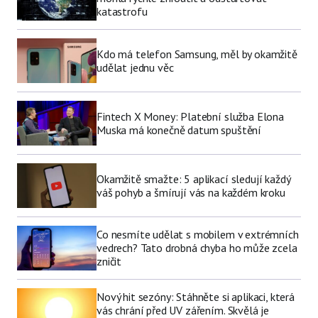
katastrofu
Kdo má telefon Samsung, měl by okamžitě
udělat jednu věc
Fintech X Money: Platební služba Elona
Muska má konečně datum spuštění
Okamžitě smažte: 5 aplikací sledují každý
váš pohyb a šmírují vás na každém kroku
Co nesmíte udělat s mobilem v extrémních
vedrech? Tato drobná chyba ho může zcela
zničit
Nový hit sezóny: Stáhněte si aplikaci, která
vás chrání před UV zářením. Skvělá je