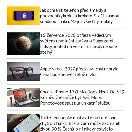
Jak ochránit telefon před šmejdy a
podvodníky krok za krokem. Stačí zapnout
snadnou funkci. Mají ji všechny mobily
16. července 2026 otřásla vědeckým
světem revoluční zpráva o Superzemi.
Lidský pohled na vesmír už nikdy nebude
stejný
Apple v roce 2027 představí chytré brýle.
Cena bude neuvěřitelně nízká
Chcete iPhone 17 či MacBook Neo? Od 349
Kč měsíčně může být Váš. Mobil
Pohotovost spustila unikátní službu
Takto jednoduše nastavíte na telefonu
chytrou funkci, která vám může zachránit
život. 90 % Čechů o ní nikdy neslyšelo