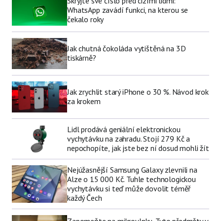
Skryjte své číslo před cizími lidmi:
WhatsApp zavádí funkci, na kterou se
čekalo roky
Jak chutná čokoláda vytištěná na 3D
tiskárně?
Jak zrychlit starý iPhone o 30 %. Návod krok
za krokem
Lidl prodává geniální elektronickou
vychytávku na zahradu. Stojí 279 Kč a
nepochopíte, jak jste bez ní dosud mohli žít
Nejúžasnější Samsung Galaxy zlevnili na
Alze o 15 000 Kč. Tuhle technologickou
vychytávku si teď může dovolit téměř
každý Čech
Zapomeňte na mikrovlnku. Tyto předměty v