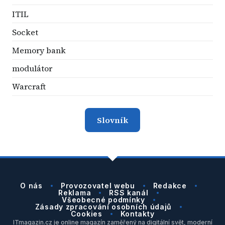
ITIL
Socket
Memory bank
modulátor
Warcraft
Slovník
O nás
Provozovatel webu
Redakce
Reklama
RSS kanál
Všeobecné podmínky
Zásady zpracování osobních údajů
Cookies
Kontakty
ITmagazin.cz je online magazín zaměřený na digitální svět, moderní