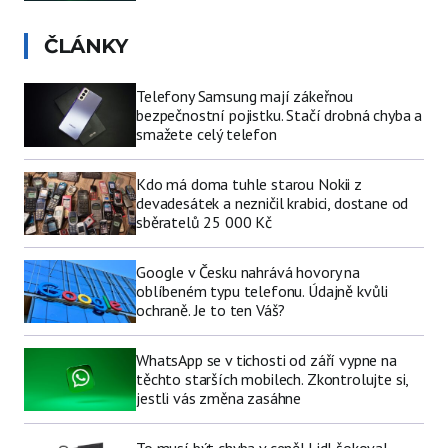
ČLÁNKY
Telefony Samsung mají zákeřnou
bezpečnostní pojistku. Stačí drobná chyba a
smažete celý telefon
Kdo má doma tuhle starou Nokii z
devadesátek a nezničil krabici, dostane od
sběratelů 25 000 Kč
Google v Česku nahrává hovory na
oblíbeném typu telefonu. Údajně kvůli
ochraně. Je to ten Váš?
WhatsApp se v tichosti od září vypne na
těchto starších mobilech. Zkontrolujte si,
jestli vás změna zasáhne
To musí být chyba v ceně! Lidl šokoval