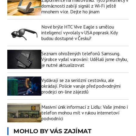
domácnosti zabíjí signál z Wi-Fi ještě
mnohem více. Dejte ho jinam
Nové brýle HTC Vive Eagle s umělou
inteligencí vyvolaly v USA poprask. Kdy
budou dostupné v Česku?
Seznam ohrožených telefonů Samsung.
Výrobce vydal varování: Udělali jsme chybu,
je nutné aktualizovat
Vydávají se za seriózní cestovku, ale
okrádají. Policie varuje před podvodnými
prodejci on-line zájezdů
Masivní únik informací z Lidlu: Vaše jméno i
telefon mohou mít v rukou internetoví
podvodníci
MOHLO BY VÁS ZAJÍMAT