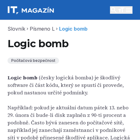
search
menu
Slovník
Písmeno L
Logic bomb
chevron_right
chevron_right
Logic bomb
Počítačová bezpečnost
Logic bomb
(česky logická bomba) je škodlivý
software či část kódu, který se spustí či provede,
pokud nastanou určité podmínky.
Například: pokud je aktuální datum pátek 13. nebo
29. února či bude-li disk zaplněn z 90-ti procent a
podobně. Často bývá zanesen do počítačové sítě,
například jej zanechají zaměstnanci v podnikové
síti v podobě přinesené škodlivé aplikace. Logická