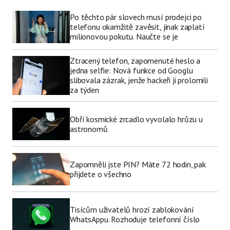
Po těchto pár slovech musí prodejci po
telefonu okamžitě zavěsit, jinak zaplatí
milionovou pokutu. Naučte se je
Ztracený telefon, zapomenuté heslo a
jedna selfie: Nová funkce od Googlu
slibovala zázrak, jenže hackeři ji prolomili
za týden
Obří kosmické zrcadlo vyvolalo hrůzu u
astronomů
Zapomněli jste PIN? Máte 72 hodin, pak
přijdete o všechno
Tisícům uživatelů hrozí zablokování
WhatsAppu. Rozhoduje telefonní číslo