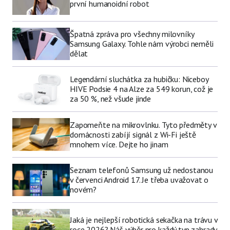
první humanoidní robot
Špatná zpráva pro všechny milovníky
Samsung Galaxy. Tohle nám výrobci neměli
dělat
Legendární sluchátka za hubičku: Niceboy
HIVE Podsie 4 na Alze za 549 korun, což je
za 50 %, než všude jinde
Zapomeňte na mikrovlnku. Tyto předměty v
domácnosti zabíjí signál z Wi-Fi ještě
mnohem více. Dejte ho jinam
Seznam telefonů Samsung už nedostanou
v červenci Android 17. Je třeba uvažovat o
novém?
Jaká je nejlepší robotická sekačka na trávu v
roce 2026? Náš výběr pro každý typ zahrady