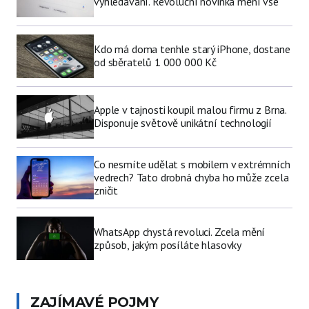
vyhledávání. Revoluční novinka mění vše
Kdo má doma tenhle starý iPhone, dostane
od sběratelů 1 000 000 Kč
Apple v tajnosti koupil malou firmu z Brna.
Disponuje světově unikátní technologií
Co nesmíte udělat s mobilem v extrémních
vedrech? Tato drobná chyba ho může zcela
zničit
WhatsApp chystá revoluci. Zcela mění
způsob, jakým posíláte hlasovky
ZAJÍMAVÉ POJMY