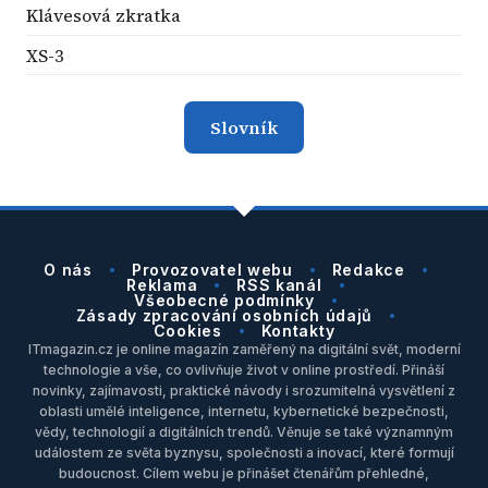
Klávesová zkratka
XS-3
Slovník
O nás
Provozovatel webu
Redakce
Reklama
RSS kanál
Všeobecné podmínky
Zásady zpracování osobních údajů
Cookies
Kontakty
ITmagazin.cz je online magazín zaměřený na digitální svět, moderní
technologie a vše, co ovlivňuje život v online prostředí. Přináší
novinky, zajímavosti, praktické návody i srozumitelná vysvětlení z
oblasti umělé inteligence, internetu, kybernetické bezpečnosti,
vědy, technologií a digitálních trendů. Věnuje se také významným
událostem ze světa byznysu, společnosti a inovací, které formují
budoucnost. Cílem webu je přinášet čtenářům přehledné,