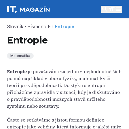
search
menu
Slovník
Písmeno E
Entropie
chevron_right
chevron_right
Entropie
Matematika
Entropie
je považována za jednu z nejhodnotnějších
pojmů například v oboru fyziky, matematiky či
teorii pravděpodobnosti. Do styku s entropií
přicházíme zpravidla v situaci, kdy je diskutováno
o pravděpodobnosti možných stavů určitého
systému nebo soustavy.
Často se setkáváme s jistou formou definice
entropie jako veličiny, která informuje o jakési míře