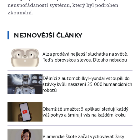
neuspořádanosti systému, který byl podroben
zkoumání.
NEJNOVĚJŠÍ ČLÁNKY
Alza prodává nejlepší sluchátka na světě.
Teď s obrovskou slevou. Dlouho nebudou
Dělníci z automobilky Hyundai vstoupili do
stávky kvůli nasazení 25 000 humanoidních
robotů
Okamžitě smažte: 5 aplikací sledují každý
váš pohyb a šmírují vás na každém kroku
V americké škole začal vychovávat žáky