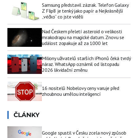
Samsung představil zázrak. Telefon Galaxy
Z Flip8 je tenký jako papír a Nejkrásnější
„véčko“ co jste viděli
Nad Českem přeletí asteroid o velikosti
mrakodrapu na magické datum. Znovu se
událost zopakuje až za 1000 let
Miliony uživatelů starších iPhonů čeká tvrdý
náraz. WhatsApp oznámil od listopadu
2026 likvidační změnu
16 nositelů Nobelovy ceny varuje před
zhoubnou umělou inteligencí
ČLÁNKY
Google spustil v Česku zcela nový způsob