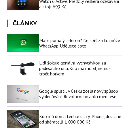
Watch 6 Active. Předčily veškerá očekávání
a stojí 699 Kč
ČLÁNKY
Máte pomalý telefon? Nejspíš za to může
WhatsApp. Udělejte toto
Lidl šokuje geniální vychytávkou za
padesátikorunu. Kdo má mobil, nemusí
trpět horkem
Google spustil v Česku zcela nový způsob
vyhledávání. Revoluční novinka mění vše
Kdo má doma tenhle starý iPhone, dostane
od sběratelů 1 000 000 Kč