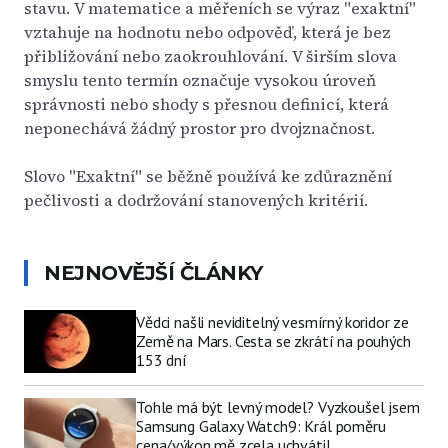
stavu. V matematice a měřeních se výraz "exaktní"
vztahuje na hodnotu nebo odpověď, která je bez
přibližování nebo zaokrouhlování. V širším slova
smyslu tento termín označuje vysokou úroveň
správnosti nebo shody s přesnou definicí, která
neponechává žádný prostor pro dvojznačnost.
Slovo "Exaktní" se běžně používá ke zdůraznění
pečlivosti a dodržování stanovených kritérií.
NEJNOVĚJŠÍ ČLÁNKY
Vědci našli neviditelný vesmírný koridor ze
Země na Mars. Cesta se zkrátí na pouhých
153 dní
Tohle má být levný model? Vyzkoušel jsem
Samsung Galaxy Watch9: Král poměru
cena/výkon mě zcela uchvátil