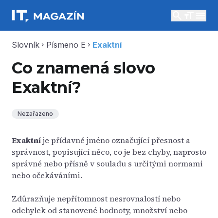
search
menu
Slovník
Písmeno E
Exaktní
chevron_right
chevron_right
Co znamená slovo
Exaktní?
Nezařazeno
Exaktní
je přídavné jméno označující přesnost a
správnost, popisující něco, co je bez chyby, naprosto
správné nebo přísně v souladu s určitými normami
nebo očekáváními.
Zdůrazňuje nepřítomnost nesrovnalostí nebo
odchylek od stanovené hodnoty, množství nebo