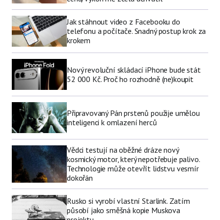
Jak stáhnout video z Facebooku do
telefonu a počítače. Snadný postup krok za
krokem
Nový revoluční skládací iPhone bude stát
52 000 Kč. Proč ho rozhodně (ne)koupit
Připravovaný Pán prstenů použije umělou
inteligenci k omlazení herců
Vědci testují na oběžné dráze nový
kosmický motor, který nepotřebuje palivo.
Technologie může otevřít lidstvu vesmír
dokořán
Rusko si vyrobí vlastní Starlink. Zatím
působí jako směšná kopie Muskova
projektu