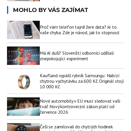
MOHLO BY VÁS ZAJÍMAT
Proč vám telefon tajně žere data? Je to
vaše chyba. Zde je návod, jak to stopnout
Má AI duši? Slovenští odborníci udělali
znepokojující experiment
Kaufland vypálil rybník Samsungu: Nabízí
chytrou vychytávku za 600 Kč. Originál stojí
10 000 Kč
Nové automobily v EU musí sledovat vaši
tvář. Nový kontroverzní zákon platí od
července 2026
Češi se zamilovali do chytrých hodinek