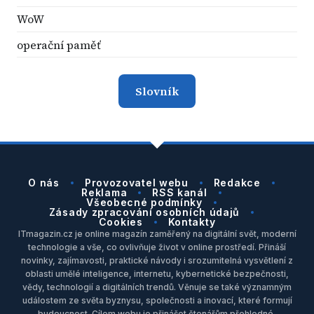
WoW
operační paměť
Slovník
O nás
Provozovatel webu
Redakce
Reklama
RSS kanál
Všeobecné podmínky
Zásady zpracování osobních údajů
Cookies
Kontakty
ITmagazin.cz je online magazín zaměřený na digitální svět, moderní
technologie a vše, co ovlivňuje život v online prostředí. Přináší
novinky, zajímavosti, praktické návody i srozumitelná vysvětlení z
oblasti umělé inteligence, internetu, kybernetické bezpečnosti,
vědy, technologií a digitálních trendů. Věnuje se také významným
událostem ze světa byznysu, společnosti a inovací, které formují
budoucnost. Cílem webu je přinášet čtenářům přehledné,