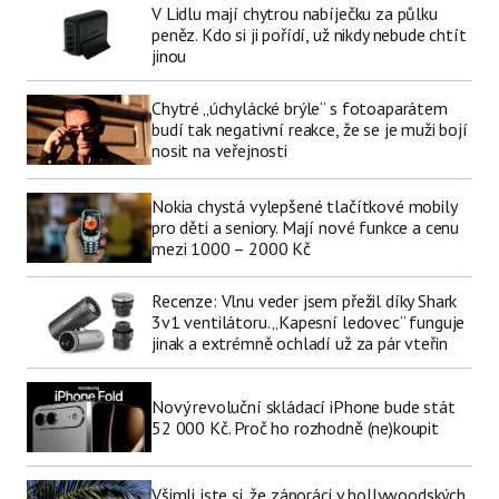
V Lidlu mají chytrou nabíječku za půlku
peněz. Kdo si ji pořídí, už nikdy nebude chtít
jinou
Chytré „úchylácké brýle“ s fotoaparátem
budí tak negativní reakce, že se je muži bojí
nosit na veřejnosti
Nokia chystá vylepšené tlačítkové mobily
pro děti a seniory. Mají nové funkce a cenu
mezi 1000 – 2000 Kč
Recenze: Vlnu veder jsem přežil díky Shark
3v1 ventilátoru. „Kapesní ledovec“ funguje
jinak a extrémně ochladí už za pár vteřin
Nový revoluční skládací iPhone bude stát
52 000 Kč. Proč ho rozhodně (ne)koupit
Všimli jste si, že záporáci v hollywoodských