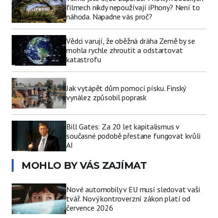
filmech nikdy nepoužívají iPhony? Není to
náhoda. Napadne vás proč?
Vědci varují, že oběžná dráha Země by se
mohla rychle zhroutit a odstartovat
katastrofu
Jak vytápět dům pomocí písku. Finský
vynález způsobil poprask
Bill Gates: Za 20 let kapitalismus v
současné podobě přestane fungovat kvůli
AI
MOHLO BY VÁS ZAJÍMAT
Nové automobily v EU musí sledovat vaši
tvář. Nový kontroverzní zákon platí od
července 2026