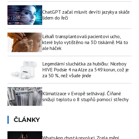
ChatGPT začal mluvit devíti jazyky a skáče
lidem do řeči
Lékaři transplantovali pacientovi ucho,
které bylo vytištěno na 3D tiskárně. Má to
ale háček
Legendární sluchátka za hubičku: Niceboy
HIVE Podsie 4 na Alze za 549 korun, což je
za 50 %, než všude jinde
Klimatizace v Evropě selhávají. Číňané
snižují teplotu o 8 stupňů pomocí střechy
ČLÁNKY
WhatsApp chystá revoluci. Zcela mění