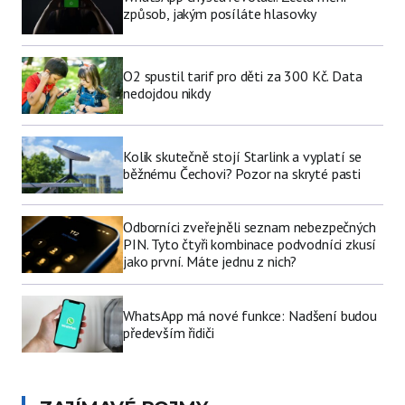
způsob, jakým posíláte hlasovky
O2 spustil tarif pro děti za 300 Kč. Data
nedojdou nikdy
Kolik skutečně stojí Starlink a vyplatí se
běžnému Čechovi? Pozor na skryté pasti
Odborníci zveřejněli seznam nebezpečných
PIN. Tyto čtyři kombinace podvodníci zkusí
jako první. Máte jednu z nich?
WhatsApp má nové funkce: Nadšení budou
především řidiči