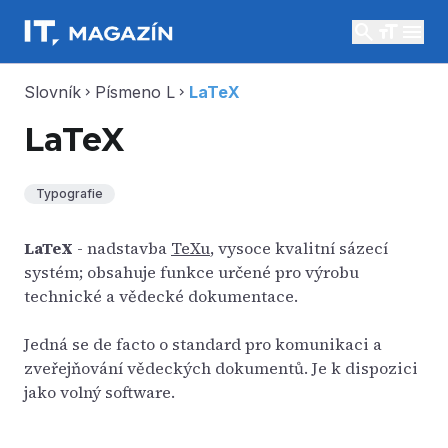
search
menu
Slovník
Písmeno L
LaTeX
chevron_right
chevron_right
LaTeX
Typografie
LaTeX
- nadstavba
TeXu
, vysoce kvalitní sázecí
systém; obsahuje funkce určené pro výrobu
technické a vědecké dokumentace.
Jedná se de facto o standard pro komunikaci a
zveřejňování vědeckých dokumentů. Je k dispozici
jako volný software.