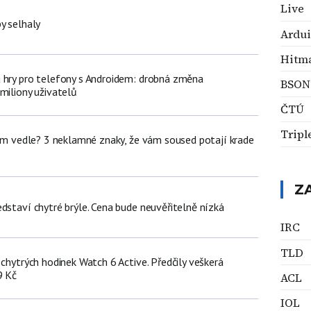
Live
y selhaly
Ardu
Hitm
 hry pro telefony s Androidem: drobná změna
BSON
miliony uživatelů
ČTÚ
Tripl
dem vedle? 3 neklamné znaky, že vám soused potají krade
Z
dstaví chytré brýle. Cena bude neuvěřitelně nízká
IRC
TLD
 chytrých hodinek Watch 6 Active. Předčily veškerá
9 Kč
ACL
IOL