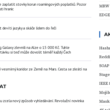
 zaplatit stovky korun roamingových poplatků. Pozor
MRW
ti hranic
EDGE
devíti jazyky a skáče lidem do řeči
A
 Galaxy zlevnili na Alze o 15 000 Kč. Tuhle
Hash
távku si teď může dovolit téměř každý Čech
Reddi
SOAP
ný vesmírný koridor ze Země na Mars. Cesta se zkrátí na
Stage
IEEE 
AT
Moji
ku zcela nový způsob vyhledávání. Revoluční novinka
Maska
4K te