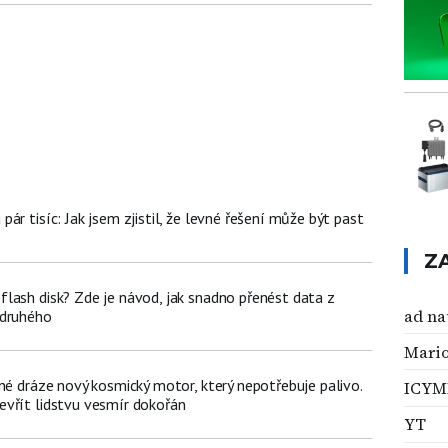
ár tisíc: Jak jsem zjistil, že levné řešení může být past
Z
lash disk? Zde je návod, jak snadno přenést data z
ad n
 druhého
Mari
né dráze nový kosmický motor, který nepotřebuje palivo.
ICYM
vřít lidstvu vesmír dokořán
YT