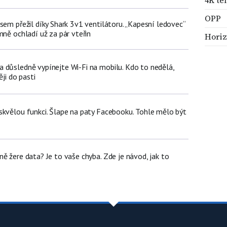
OPP
sem přežil díky Shark 3v1 ventilátoru. „Kapesní ledovec“
mně ochladí už za pár vteřin
Horiz
 důsledně vypínejte Wi-Fi na mobilu. Kdo to nedělá,
ěji do pasti
skvělou funkci. Šlape na paty Facebooku. Tohle mělo být
ě žere data? Je to vaše chyba. Zde je návod, jak to