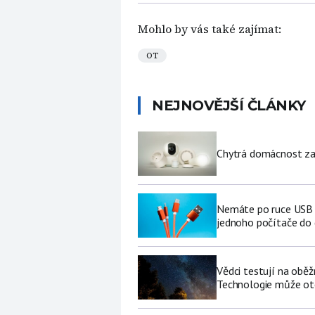
Mohlo by vás také zajímat:
OT
NEJNOVĚJŠÍ ČLÁNKY
Chytrá domácnost za p
Nemáte po ruce USB f
jednoho počítače do
Vědci testují na oběž
Technologie může ote