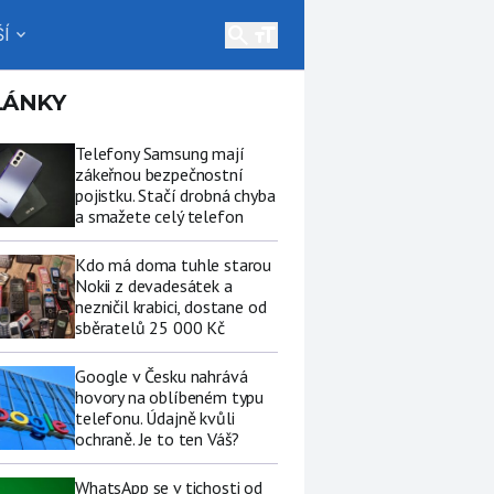
search
Í
expand_more
LÁNKY
Telefony Samsung mají
zákeřnou bezpečnostní
pojistku. Stačí drobná chyba
a smažete celý telefon
Kdo má doma tuhle starou
Nokii z devadesátek a
nezničil krabici, dostane od
sběratelů 25 000 Kč
Google v Česku nahrává
hovory na oblíbeném typu
telefonu. Údajně kvůli
ochraně. Je to ten Váš?
WhatsApp se v tichosti od