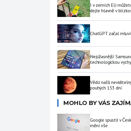
I v zemích EU můžete
dejte hlavně v blízkos
ChatGPT začal mluvit 
Nejúžasnější Samsung
technologickou vychy
Vědci našli neviditel
pouhých 153 dní
MOHLO BY VÁS ZAJÍM
Google spustil v Čes
mění vše