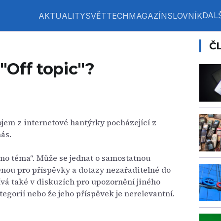
DALŠ
AKTUALITY
SVĚT
TECH
MAGAZÍN
SLOVNÍK
Č
"Off topic"?
pojem z internetové hantýrky pocházející z
nás.
imo téma“. Může se jednat o samostatnou
enou pro příspěvky a dotazy nezařaditelné do
žívá také v diskuzích pro upozornění jiného
tegorií nebo že jeho příspěvek je nerelevantní.