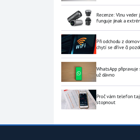
Recenze: Vlnu veder j
funguje jinak a extré
Při odchodu z domova
chytí se dříve či pozd
WhatsApp připravuje 
už dávno
Proč vám telefon tajn
stopnout