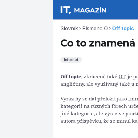
Slovník
Písmeno O
Off topic
chevron_right
chevron_right
Co to znamená 
Internet
Off topic
, zkráceně také
OT
, je 
angličtiny, ale využívaný také u 
Výraz by se dal přeložit jako „m
kategorii na různých fórech urč
jiné kategorie, ale výraz se pou
autora příspěvku, že se minul ka