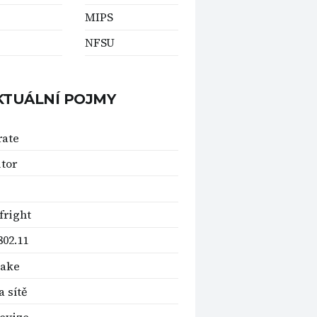
MIPS
NFSU
KTUÁLNÍ POJMY
rate
tor
fright
802.11
bake
 sítě
levize