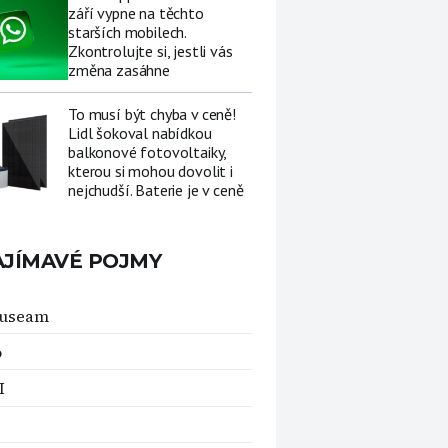
září vypne na těchto
starších mobilech.
Zkontrolujte si, jestli vás
změna zasáhne
To musí být chyba v ceně!
Lidl šokoval nabídkou
balkonové fotovoltaiky,
kterou si mohou dovolit i
nejchudší. Baterie je v ceně
AJÍMAVÉ POJMY
auseam
o
I