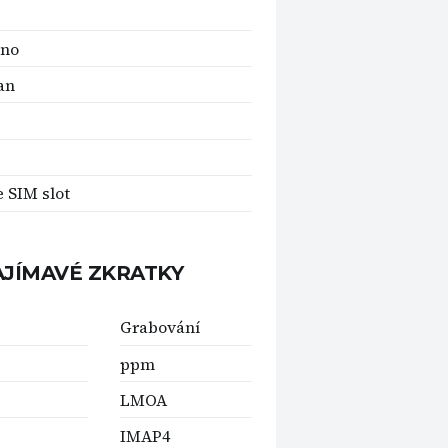
ino
an
e SIM slot
AJÍMAVÉ ZKRATKY
Grabování
ppm
LMOA
IMAP4