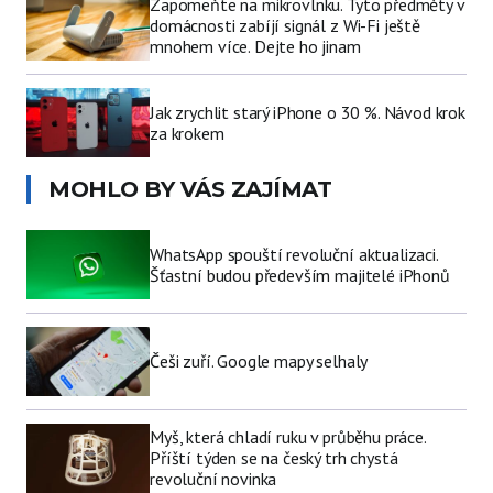
Zapomeňte na mikrovlnku. Tyto předměty v
domácnosti zabíjí signál z Wi-Fi ještě
mnohem více. Dejte ho jinam
Jak zrychlit starý iPhone o 30 %. Návod krok
za krokem
MOHLO BY VÁS ZAJÍMAT
WhatsApp spouští revoluční aktualizaci.
Šťastní budou především majitelé iPhonů
Češi zuří. Google mapy selhaly
Myš, která chladí ruku v průběhu práce.
Příští týden se na český trh chystá
revoluční novinka