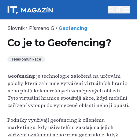
search
menu
Slovník
Písmeno G
Geofencing
chevron_right
chevron_right
Co je to Geofencing?
Telekomunikace
Geofencing
je technologie založená na určování
polohy, která zahrnuje vytváření virtuálních hranic
nebo plotů kolem reálných zeměpisných oblastí.
Tyto virtuální hranice spouštějí akce, když mobilní
zařízení vstoupí do vymezené oblasti nebo ji opustí.
Podniky využívají geofencing k cílenému
marketingu, kdy uživatelům zasílají na jejich
zařízení oznámení nebo propagační akce, když