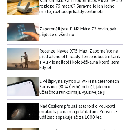
Kam umístit Wi-fi router např. v bytě 3+1 o
rozloze 75 metrů? Správné je jen jedno
místo, rozhoduje každý centimetr
Zapomněli jste PIN? Máte 72 hodin, pak
přijdete o všechno
Recenze Navee XT5 Max: Zapomeňte na
předražené off-roady. Tento robustní tank
z Alzy je nejlepší koloběžka, na které jsem
kdy jel
Dvě šipky na symbolu Wi-Fi na telefonech
Samsung. 90 % Čechů netuší, jak moc
užitečnou funkci mají. Využívejte ji
Nad Českem přeletí asteroid o velikosti
mrakodrapu na magické datum. Znovu se
událost zopakuje až za 1000 let