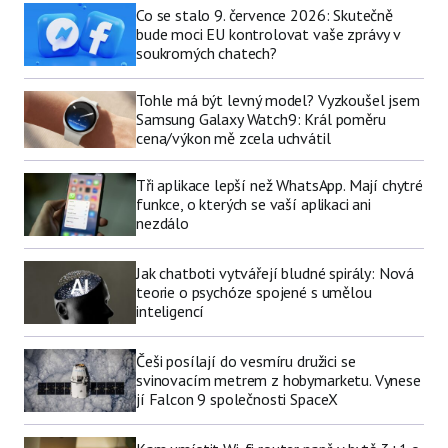
Co se stalo 9. července 2026: Skutečně
bude moci EU kontrolovat vaše zprávy v
soukromých chatech?
Tohle má být levný model? Vyzkoušel jsem
Samsung Galaxy Watch9: Král poměru
cena/výkon mě zcela uchvátil
Tři aplikace lepší než WhatsApp. Mají chytré
funkce, o kterých se vaší aplikaci ani
nezdálo
Jak chatboti vytvářejí bludné spirály: Nová
teorie o psychóze spojené s umělou
inteligencí
Češi posílají do vesmíru družici se
svinovacím metrem z hobymarketu. Vynese
jí Falcon 9 společnosti SpaceX