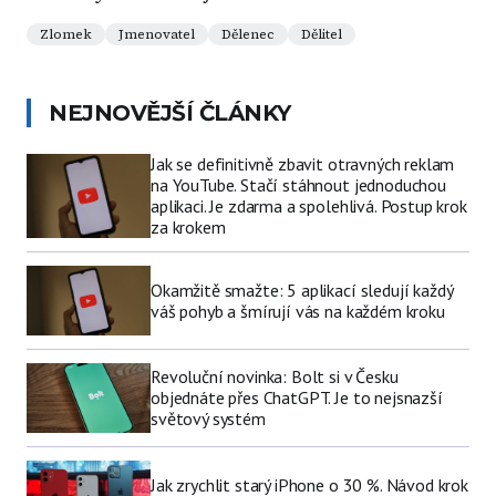
Zlomek
Jmenovatel
Dělenec
Dělitel
NEJNOVĚJŠÍ ČLÁNKY
Jak se definitivně zbavit otravných reklam
na YouTube. Stačí stáhnout jednoduchou
aplikaci. Je zdarma a spolehlivá. Postup krok
za krokem
Okamžitě smažte: 5 aplikací sledují každý
váš pohyb a šmírují vás na každém kroku
Revoluční novinka: Bolt si v Česku
objednáte přes ChatGPT. Je to nejsnazší
světový systém
Jak zrychlit starý iPhone o 30 %. Návod krok