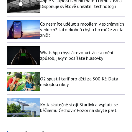
Apple v tajnosti koupil malou firmu z Brna.
Disponuje světově unikátní technologií
Co nesmíte udělat s mobilem v extrémních
vedrech? Tato drobná chyba ho může zcela
zničit
WhatsApp chystá revoluci. Zcela mění
způsob, jakým posíláte hlasovky
O2 spustil tarif pro děti za 300 Kč. Data
nedojdou nikdy
Kolik skutečně stojí Starlink a vyplatí se
běžnému Čechovi? Pozor na skryté pasti