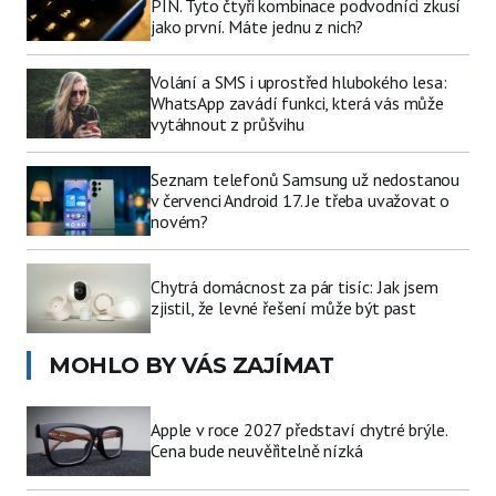
PIN. Tyto čtyři kombinace podvodníci zkusí
jako první. Máte jednu z nich?
Volání a SMS i uprostřed hlubokého lesa:
WhatsApp zavádí funkci, která vás může
vytáhnout z průšvihu
Seznam telefonů Samsung už nedostanou
v červenci Android 17. Je třeba uvažovat o
novém?
Chytrá domácnost za pár tisíc: Jak jsem
zjistil, že levné řešení může být past
MOHLO BY VÁS ZAJÍMAT
Apple v roce 2027 představí chytré brýle.
Cena bude neuvěřitelně nízká