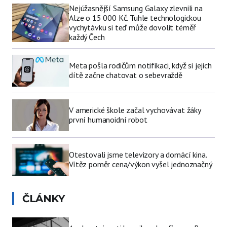
Nejúžasnější Samsung Galaxy zlevnili na
Alze o 15 000 Kč. Tuhle technologickou
vychytávku si teď může dovolit téměř
každý Čech
Meta pošla rodičům notifikaci, když si jejich
dítě začne chatovat o sebevraždě
V americké škole začal vychovávat žáky
první humanoidní robot
Otestovali jsme televizory a domácí kina.
Vítěz poměr cena/výkon vyšel jednoznačný
ČLÁNKY