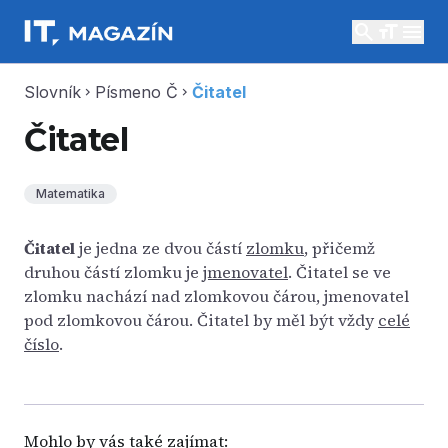
search
menu
Slovník
Písmeno Č
Čitatel
chevron_right
chevron_right
Čitatel
Matematika
Čitatel
je jedna ze dvou částí
zlomku
, přičemž
druhou částí zlomku je
jmenovatel
. Čitatel se ve
zlomku nachází nad zlomkovou čárou, jmenovatel
pod zlomkovou čárou. Čitatel by měl být vždy
celé
číslo
.
Mohlo by vás také zajímat: