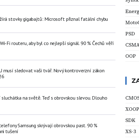
Energ
írá stovky gigabajtů: Microsoft přiznal fatální chybu
Moto
PSD
i-Fi routeru, aby byl co nejlepší signál. 90 % Čechů věří
CSMA
OOP
 musí sledovat vaši tvář. Nový kontroverzní zákon
26
Z
CMO
í sluchátka na světě. Teď s obrovskou slevou. Dlouho
XOOP
SDK
 telefony Samsung skrývají obrovskou past. 90 %
XS-3
ni tušení