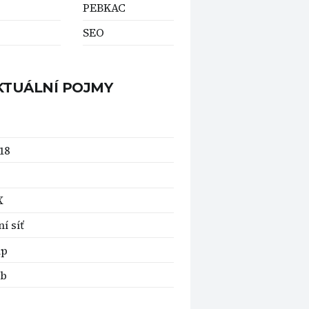
PEBKAC
SEO
KTUÁLNÍ POJMY
18
X
í síť
up
1b