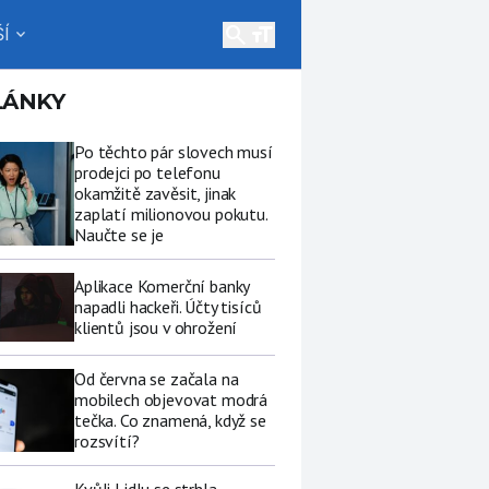
search
Í
expand_more
LÁNKY
Po těchto pár slovech musí
prodejci po telefonu
okamžitě zavěsit, jinak
zaplatí milionovou pokutu.
Naučte se je
Aplikace Komerční banky
napadli hackeři. Účty tisíců
klientů jsou v ohrožení
Od června se začala na
mobilech objevovat modrá
tečka. Co znamená, když se
rozsvítí?