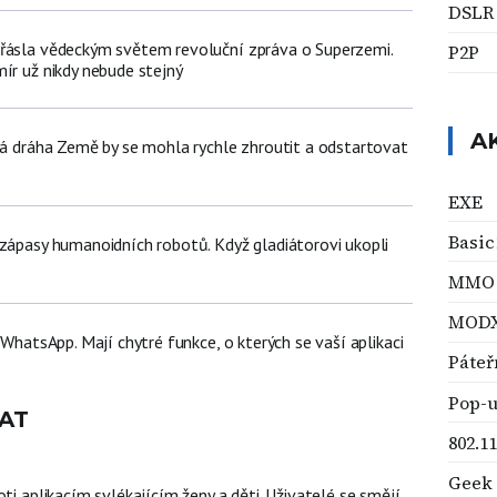
DSLR
řásla vědeckým světem revoluční zpráva o Superzemi.
P2P
ír už nikdy nebude stejný
A
žná dráha Země by se mohla rychle zhroutit a odstartovat
EXE
Basic
 zápasy humanoidních robotů. Když gladiátorovi ukopli
MMO
MOD
ž WhatsApp. Mají chytré funkce, o kterých se vaší aplikaci
Páteřn
Pop-
AT
802.1
Geek
oti aplikacím svlékajícím ženy a děti. Uživatelé se smějí