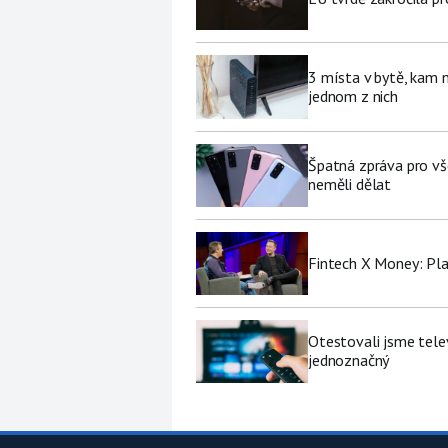
3 místa v bytě, kam 
jednom z nich
Špatná zpráva pro vš
neměli dělat
Fintech X Money: Pl
Otestovali jsme tele
jednoznačný