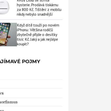
Kvůli Lidlu se strhla
hysterie. Prodává tiskárnu
za 800 Kč. Tištění z mobilu
nikdy nebylo snadnější
Když dítě touží po novém
iPhonu: Většina rodičů
zbytečně přijde o desítky
tisíc Kč. Jaký a jak nejlépe
koupit?
AJÍMAVÉ POJMY
va
morfismus
xe