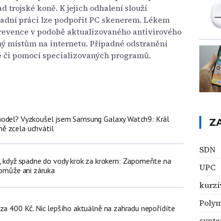
trojské koně. K jejich odhalení slouží
kladní práci lze podpořit PC skenerem. Lékem
 prevence v podobě aktualizovaného antivirového
ý místům na internetu. Případné odstranění
ně či pomocí specializovaných programů.
model? Vyzkoušel jsem Samsung Galaxy Watch9: Král
Z
ě zcela uchvátil
SDN
n, když spadne do vody krok za krokem: Zapomeňte na
UPC
pomůže ani záruka
kurzí
Poly
 za 400 Kč. Nic lepšího aktuálně na zahradu nepořídíte
synta