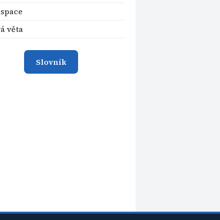
space
á věta
Slovník