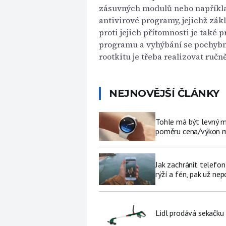
zásuvných modulů nebo například 
antivirové programy, jejichž zá
proti jejich přítomnosti je také
programu a vyhýbání se pochybn
rootkitu je třeba realizovat ruč
NEJNOVĚJŠÍ ČLÁNKY
Tohle má být levný 
poměru cena/výkon m
Jak zachránit telefo
rýží a fén, pak už ne
Lidl prodává sekačku