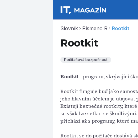
Slovník
Písmeno R
Rootkit
chevron_right
chevron_right
Rootkit
Počítačová bezpečnost
Rootkit
- program, skrývající ško
Rootkit funguje buď jako samosta
jeho hlavním účelem je utajovat
Existují bezpečné rootkity, kter
se však lze setkat se škodlivými
přichází až s programy, které ma
Rootkit se do počítače dostává s