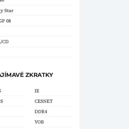
y Star
GP 08
/CD
AJÍMAVÉ ZKRATKY
S
IE
S
CESNET
DDR4
VOB