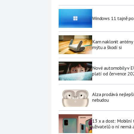
Windows 11 tajně pož
Kam naklonit antény W
mýtu a škodí si
Nové automobily v EU
platí od července 20
Alza prodává nejlepš
nebudou
13 x a dost: Mobilní
uživatelů o ní nemá a