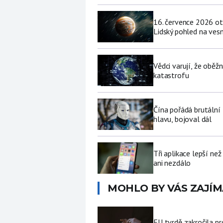
16. července 2026 ot
Lidský pohled na vesm
Vědci varují, že obě
katastrofu
Čína pořádá brutální
hlavu, bojoval dál
Tři aplikace lepší ne
ani nezdálo
MOHLO BY VÁS ZAJÍM
EU tvrdě zakročila pr