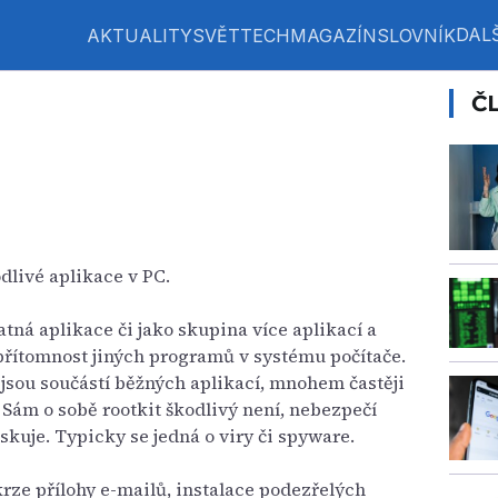
DALŠ
AKTUALITY
SVĚT
TECH
MAGAZÍN
SLOVNÍK
Č
dlivé aplikace v PC.
tná aplikace či jako skupina více aplikací a
 přítomnost jiných programů v systému počítače.
é jsou součástí běžných aplikací, mnohem častěji
. Sám o sobě rootkit škodlivý není, nebezpečí
skuje. Typicky se jedná o viry či spyware.
krze přílohy e-mailů, instalace podezřelých