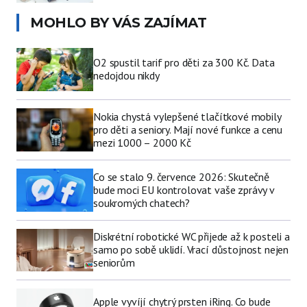
MOHLO BY VÁS ZAJÍMAT
O2 spustil tarif pro děti za 300 Kč. Data
nedojdou nikdy
Nokia chystá vylepšené tlačítkové mobily
pro děti a seniory. Mají nové funkce a cenu
mezi 1000 – 2000 Kč
Co se stalo 9. července 2026: Skutečně
bude moci EU kontrolovat vaše zprávy v
soukromých chatech?
Diskrétní robotické WC přijede až k posteli a
samo po sobě uklidí. Vrací důstojnost nejen
seniorům
Apple vyvíjí chytrý prsten iRing. Co bude