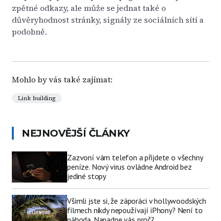
zpětné odkazy, ale může se jednat také o
důvěryhodnost stránky, signály ze sociálních sítí a
podobně.
Mohlo by vás také zajímat:
Link building
NEJNOVĚJŠÍ ČLÁNKY
Zazvoní vám telefon a přijdete o všechny
peníze. Nový virus ovládne Android bez
jediné stopy
Všimli jste si, že záporáci v hollywoodských
filmech nikdy nepoužívají iPhony? Není to
náhoda. Napadne vás proč?