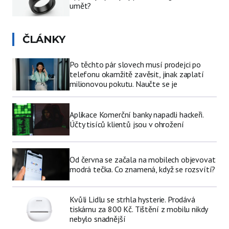
umět?
ČLÁNKY
Po těchto pár slovech musí prodejci po
telefonu okamžitě zavěsit, jinak zaplatí
milionovou pokutu. Naučte se je
Aplikace Komerční banky napadli hackeři.
Účty tisíců klientů jsou v ohrožení
Od června se začala na mobilech objevovat
modrá tečka. Co znamená, když se rozsvítí?
Kvůli Lidlu se strhla hysterie. Prodává
tiskárnu za 800 Kč. Tištění z mobilu nikdy
nebylo snadnější