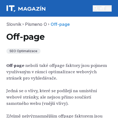
search
menu
Slovník
Písmeno O
Off-page
chevron_right
chevron_right
Off-page
SEO Optimalizace
Off-page
neboli také offpage faktory jsou pojmem
využívaným v rámci optimalizace webových
stránek pro vyhledávače.
Jedná se o vlivy, které se podílejí na umístění
webové stránky, ale nejsou přímo součástí
samotného webu (vnější vlivy).
Zřejmě nejvýznamnějším offpage faktorem jsou