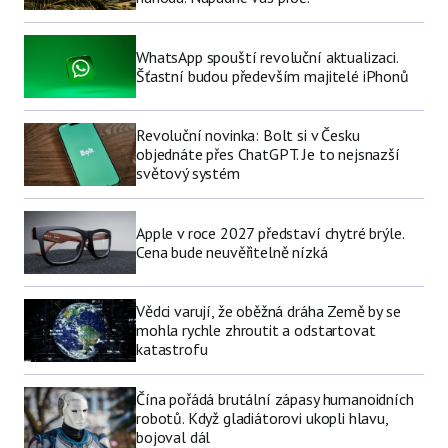
WhatsApp spouští revoluční aktualizaci.
Šťastní budou především majitelé iPhonů
Revoluční novinka: Bolt si v Česku
objednáte přes ChatGPT. Je to nejsnazší
světový systém
Apple v roce 2027 představí chytré brýle.
Cena bude neuvěřitelně nízká
Vědci varují, že oběžná dráha Země by se
mohla rychle zhroutit a odstartovat
katastrofu
Čína pořádá brutální zápasy humanoidních
robotů. Když gladiátorovi ukopli hlavu,
bojoval dál