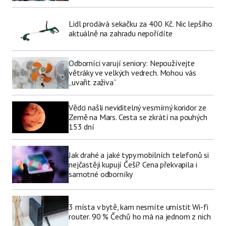
Lidl prodává sekačku za 400 Kč. Nic lepšího
aktuálně na zahradu nepořídíte
Odborníci varují seniory: Nepoužívejte
větráky ve velkých vedrech. Mohou vás
„uvařit zaživa“
Vědci našli neviditelný vesmírný koridor ze
Země na Mars. Cesta se zkrátí na pouhých
153 dní
Jak drahé a jaké typy mobilních telefonů si
nejčastěji kupují Češi? Cena překvapila i
samotné odborníky
3 místa v bytě, kam nesmíte umístit Wi-fi
router. 90 % Čechů ho má na jednom z nich