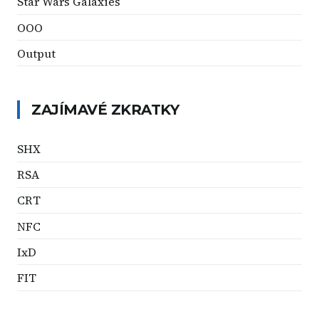
Star Wars Galaxies
OOO
Output
ZAJÍMAVÉ ZKRATKY
SHX
RSA
CRT
NFC
IxD
FIT