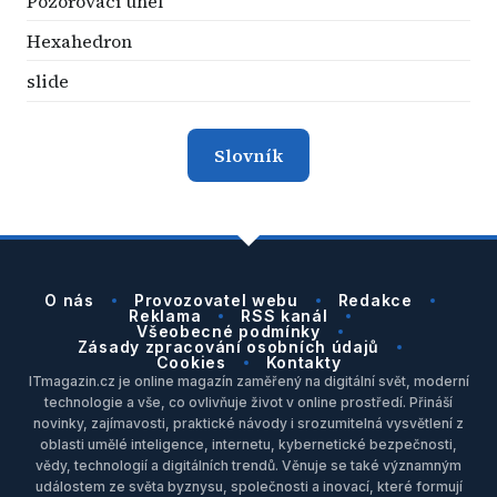
Pozorovací úhel
Hexahedron
slide
Slovník
O nás
Provozovatel webu
Redakce
Reklama
RSS kanál
Všeobecné podmínky
Zásady zpracování osobních údajů
Cookies
Kontakty
ITmagazin.cz je online magazín zaměřený na digitální svět, moderní
technologie a vše, co ovlivňuje život v online prostředí. Přináší
novinky, zajímavosti, praktické návody i srozumitelná vysvětlení z
oblasti umělé inteligence, internetu, kybernetické bezpečnosti,
vědy, technologií a digitálních trendů. Věnuje se také významným
událostem ze světa byznysu, společnosti a inovací, které formují