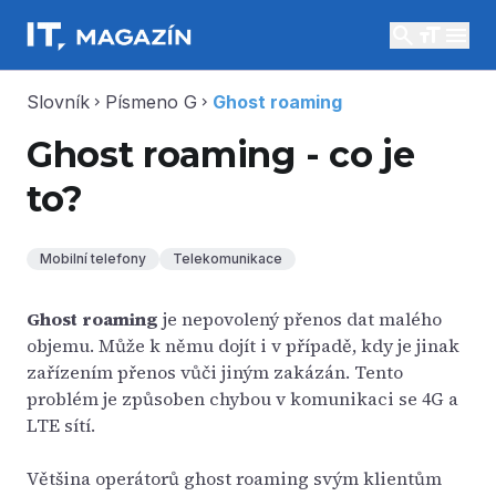
search
menu
Slovník
Písmeno G
Ghost roaming
chevron_right
chevron_right
Ghost roaming - co je
to?
Mobilní telefony
Telekomunikace
Ghost roaming
je nepovolený přenos dat malého
objemu. Může k němu dojít i v případě, kdy je jinak
zařízením přenos vůči jiným zakázán. Tento
problém je způsoben chybou v komunikaci se 4G a
LTE sítí.
Většina operátorů ghost roaming svým klientům