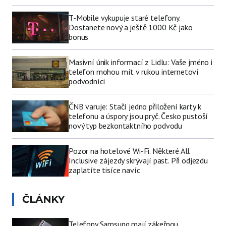
T-Mobile vykupuje staré telefony.
Dostanete nový a ještě 1000 Kč jako
bonus
Masivní únik informací z Lidlu: Vaše jméno i
telefon mohou mít v rukou internetoví
podvodníci
ČNB varuje: Stačí jedno přiložení karty k
telefonu a úspory jsou pryč. Česko pustoší
nový typ bezkontaktního podvodu
Pozor na hotelové Wi-Fi. Některé All
Inclusive zájezdy skrývají past. Při odjezdu
zaplatíte tisíce navíc
ČLÁNKY
Telefony Samsung mají zákeřnou