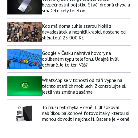
bezpečnostní pojistku. Stačí drobná chyba a
smažete celý telefon
Kdo má doma tuhle starou Nokii z
devadesátek a nezničil krabici, dostane od
sběratelů 25 000 Kč
Google v Česku nahrává hovory na
oblíbeném typu telefonu. Údajně kvůli
ochraně. Je to ten Váš?
WhatsApp se v tichosti od září vypne na
těchto starších mobilech. Zkontrolujte si,
jestli vás změna zasáhne
To musí být chyba v ceně! Lidl šokoval
nabídkou balkonové fotovoltaiky, kterou si
mohou dovolit i nejchudší. Baterie je v ceně