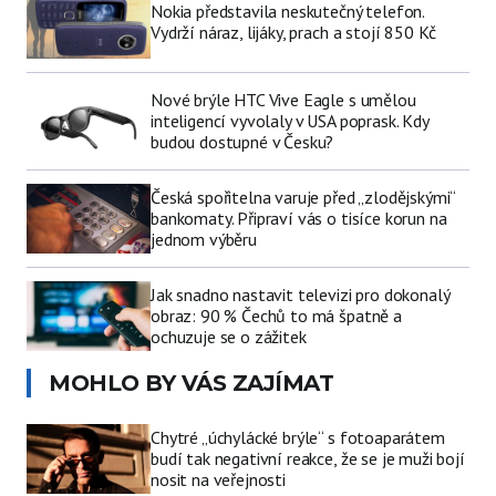
Nokia představila neskutečný telefon.
Vydrží náraz, lijáky, prach a stojí 850 Kč
Nové brýle HTC Vive Eagle s umělou
inteligencí vyvolaly v USA poprask. Kdy
budou dostupné v Česku?
Česká spořitelna varuje před „zlodějskými“
bankomaty. Připraví vás o tisíce korun na
jednom výběru
Jak snadno nastavit televizi pro dokonalý
obraz: 90 % Čechů to má špatně a
ochuzuje se o zážitek
MOHLO BY VÁS ZAJÍMAT
Chytré „úchylácké brýle“ s fotoaparátem
budí tak negativní reakce, že se je muži bojí
nosit na veřejnosti