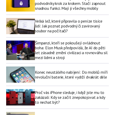
podvodníky krok za krokem. Stačí zapnout
snadnou funkci. Mají ji všechny mobily
Velká lež, které připravila o peníze tisíce
lidí: Jak poznat podvodný či zavirovaný
soubor na počítači?
Šimpanzi, kteří se pokoušejí ovládnout
boha: Elon Musk předpovídá, že AI do pěti
let zásadně změní civilizaci a rovnováhu sil
mezi lidmi a stroji
Konec neustálého nabíjení: Do mobilů míří
revoluční baterie, které vydrží dvakrát déle
Proč vás iPhone sleduje, i když jste mu to
zakázali: Kdy se začít znepokojovat a kdy
to nechat být?