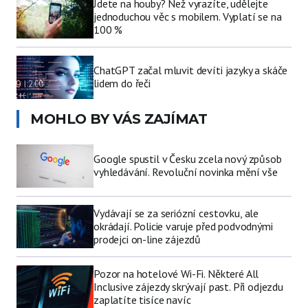
Jdete na houby? Než vyrazíte, udělejte
jednoduchou věc s mobilem. Vyplatí se na
100 %
ChatGPT začal mluvit devíti jazyky a skáče
lidem do řeči
MOHLO BY VÁS ZAJÍMAT
Google spustil v Česku zcela nový způsob
vyhledávání. Revoluční novinka mění vše
Vydávají se za seriózní cestovku, ale
okrádají. Policie varuje před podvodnými
prodejci on-line zájezdů
Pozor na hotelové Wi-Fi. Některé All
Inclusive zájezdy skrývají past. Při odjezdu
zaplatíte tisíce navíc