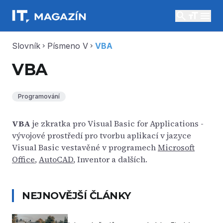
search
menu
Slovník
Písmeno V
VBA
chevron_right
chevron_right
VBA
Programování
VBA
je zkratka pro Visual Basic for Applications -
vývojové prostředí pro tvorbu aplikací v jazyce
Visual Basic vestavěné v programech
Microsoft
Office
,
AutoCAD
, Inventor a dalších.
NEJNOVĚJŠÍ ČLÁNKY