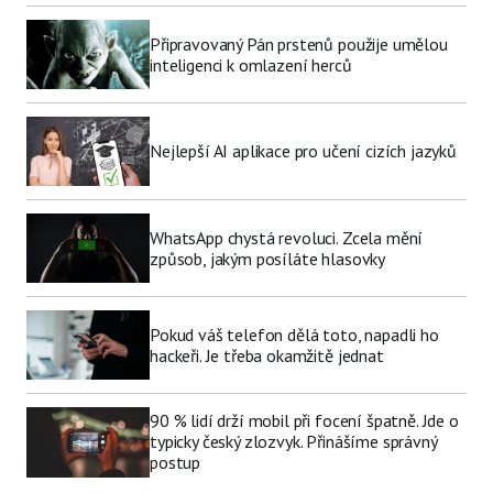
Připravovaný Pán prstenů použije umělou
inteligenci k omlazení herců
Nejlepší AI aplikace pro učení cizích jazyků
WhatsApp chystá revoluci. Zcela mění
způsob, jakým posíláte hlasovky
Pokud váš telefon dělá toto, napadli ho
hackeři. Je třeba okamžitě jednat
90 % lidí drží mobil při focení špatně. Jde o
typicky český zlozvyk. Přinášíme správný
postup