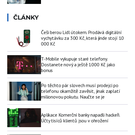
ČLÁNKY
Češi berou Lidl útokem. Prodává digitální
vychytávku za 300 Kč, která jinde stojí 10
000 Kč
T-Mobile vykupuje staré telefony.
Dostanete nový a ještě 1000 Kč jako
bonus
Po těchto pár slovech musí prodejci po
telefonu okamžitě zavěsit, jinak zaplatí
milionovou pokutu. Naučte se je
Aplikace Komerční banky napadli hackeři.
Účty tisíců klientů jsou v ohrožení