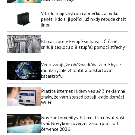
V Lidlu mají chytrou nabíječku za půlku
peněz. Kdo si ji pořídí, už nikdy nebude chtít
jinou
Klimatizace v Evropě selhávají. Číňané
snižují teplotu o 8 stupňů pomocí střechy
Vědci varují, že oběžná dráha Země by se
mohla rychle zhroutit a odstartovat
katastrofu
Platíte internet i lidem vedle? 3 neklamné
znaky, že vám soused potají krade domácí
Wi-Fi
Nové automobily v EU musí sledovat vaši
tvář. Nový kontroverzní zákon platí od
července 2026