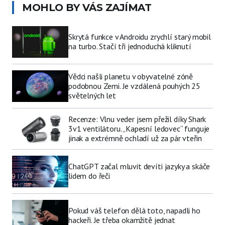
MOHLO BY VÁS ZAJÍMAT
Skrytá funkce v Androidu zrychlí starý mobil
na turbo. Stačí tři jednoduchá kliknutí
Vědci našli planetu v obyvatelné zóně
podobnou Zemi. Je vzdálená pouhých 25
světelných let
Recenze: Vlnu veder jsem přežil díky Shark
3v1 ventilátoru. „Kapesní ledovec“ funguje
jinak a extrémně ochladí už za pár vteřin
ChatGPT začal mluvit devíti jazyky a skáče
lidem do řeči
Pokud váš telefon dělá toto, napadli ho
hackeři. Je třeba okamžitě jednat