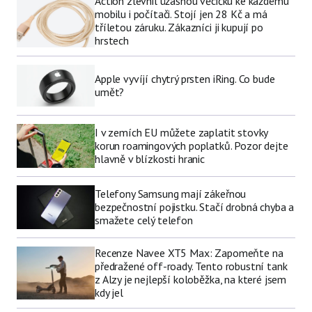
Action zlevnil úžasnou věcičku ke každému
mobilu i počítači. Stojí jen 28 Kč a má
tříletou záruku. Zákazníci ji kupují po
hrstech
Apple vyvíjí chytrý prsten iRing. Co bude
umět?
I v zemích EU můžete zaplatit stovky
korun roamingových poplatků. Pozor dejte
hlavně v blízkosti hranic
Telefony Samsung mají zákeřnou
bezpečnostní pojistku. Stačí drobná chyba a
smažete celý telefon
Recenze Navee XT5 Max: Zapomeňte na
předražené off-roady. Tento robustní tank
z Alzy je nejlepší koloběžka, na které jsem
kdy jel