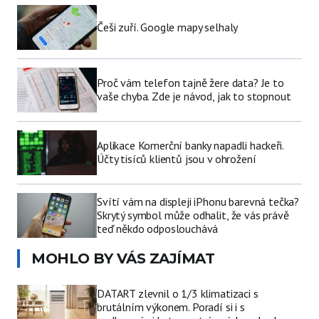
Češi zuří. Google mapy selhaly
Proč vám telefon tajně žere data? Je to
vaše chyba. Zde je návod, jak to stopnout
Aplikace Komerční banky napadli hackeři.
Účty tisíců klientů jsou v ohrožení
Svítí vám na displeji iPhonu barevná tečka?
Skrytý symbol může odhalit, že vás právě
teď někdo odposlouchává
MOHLO BY VÁS ZAJÍMAT
DATART zlevnil o 1/3 klimatizaci s
brutálním výkonem. Poradí si i s