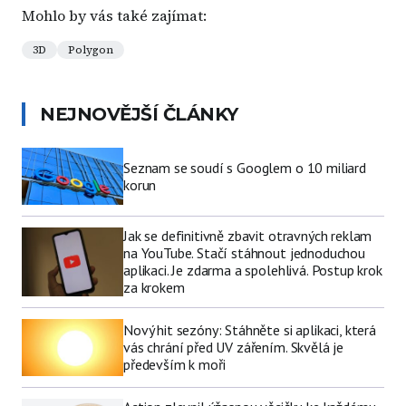
Mohlo by vás také zajímat:
3D
Polygon
NEJNOVĚJŠÍ ČLÁNKY
Seznam se soudí s Googlem o 10 miliard
korun
Jak se definitivně zbavit otravných reklam
na YouTube. Stačí stáhnout jednoduchou
aplikaci. Je zdarma a spolehlivá. Postup krok
za krokem
Nový hit sezóny: Stáhněte si aplikaci, která
vás chrání před UV zářením. Skvělá je
především k moři