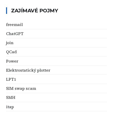
ZAJÍMAVÉ POJMY
freemail
ChatGPT
join
QCad
Power
Elektrostatický plotter
LPT1
SIM swap scam
SMH
itap