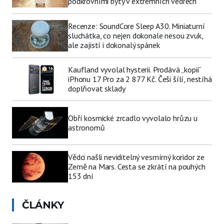
podkrovními byty v extrémních vedrech
Recenze: SoundCore Sleep A30. Miniaturní
sluchátka, co nejen dokonale nesou zvuk,
ale zajistí i dokonalý spánek
Kaufland vyvolal hysterii. Prodává „kopii“
iPhonu 17 Pro za 2 877 Kč. Češi šílí, nestíhá
doplňovat sklady
Obří kosmické zrcadlo vyvolalo hrůzu u
astronomů
Vědci našli neviditelný vesmírný koridor ze
Země na Mars. Cesta se zkrátí na pouhých
153 dní
ČLÁNKY