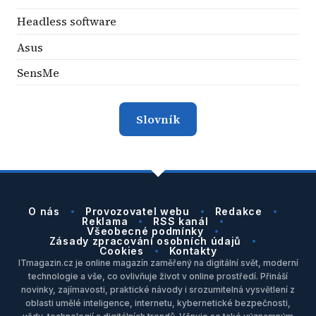
Headless software
Asus
SensMe
Slovník
O nás
Provozovatel webu
Redakce
Reklama
RSS kanál
Všeobecné podmínky
Zásady zpracování osobních údajů
Cookies
Kontakty
ITmagazin.cz je online magazín zaměřený na digitální svět, moderní
technologie a vše, co ovlivňuje život v online prostředí. Přináší
novinky, zajímavosti, praktické návody i srozumitelná vysvětlení z
oblasti umělé inteligence, internetu, kybernetické bezpečnosti,