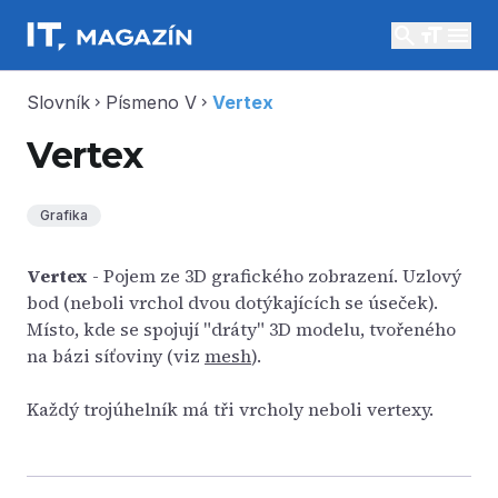
search
menu
Slovník
Písmeno V
Vertex
chevron_right
chevron_right
Vertex
Grafika
Vertex
- Pojem ze 3D grafického zobrazení. Uzlový
bod (neboli vrchol dvou dotýkajících se úseček).
Místo, kde se spojují "dráty" 3D modelu, tvořeného
na bázi síťoviny (viz
mesh
).
Každý trojúhelník má tři vrcholy neboli vertexy.