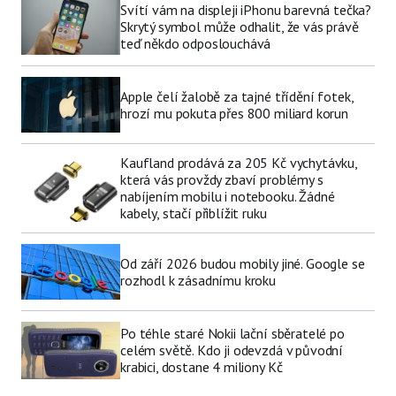
Svítí vám na displeji iPhonu barevná tečka?
Skrytý symbol může odhalit, že vás právě
teď někdo odposlouchává
Apple čelí žalobě za tajné třídění fotek,
hrozí mu pokuta přes 800 miliard korun
Kaufland prodává za 205 Kč vychytávku,
která vás provždy zbaví problémy s
nabíjením mobilu i notebooku. Žádné
kabely, stačí přiblížit ruku
Od září 2026 budou mobily jiné. Google se
rozhodl k zásadnímu kroku
Po téhle staré Nokii lační sběratelé po
celém světě. Kdo ji odevzdá v původní
krabici, dostane 4 miliony Kč