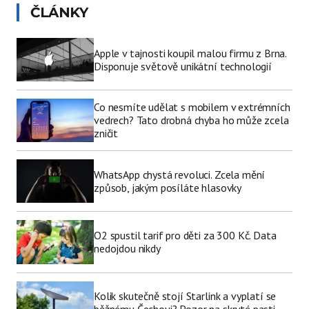
ČLÁNKY
Apple v tajnosti koupil malou firmu z Brna.
Disponuje světově unikátní technologií
Co nesmíte udělat s mobilem v extrémních
vedrech? Tato drobná chyba ho může zcela
zničit
WhatsApp chystá revoluci. Zcela mění
způsob, jakým posíláte hlasovky
O2 spustil tarif pro děti za 300 Kč. Data
nedojdou nikdy
Kolik skutečně stojí Starlink a vyplatí se