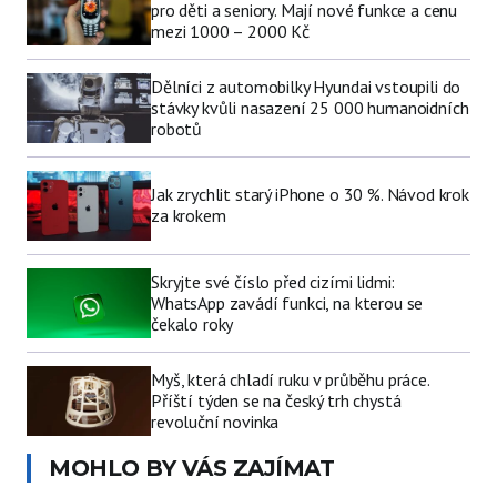
pro děti a seniory. Mají nové funkce a cenu
mezi 1000 – 2000 Kč
Dělníci z automobilky Hyundai vstoupili do
stávky kvůli nasazení 25 000 humanoidních
robotů
Jak zrychlit starý iPhone o 30 %. Návod krok
za krokem
Skryjte své číslo před cizími lidmi:
WhatsApp zavádí funkci, na kterou se
čekalo roky
Myš, která chladí ruku v průběhu práce.
Příští týden se na český trh chystá
revoluční novinka
MOHLO BY VÁS ZAJÍMAT