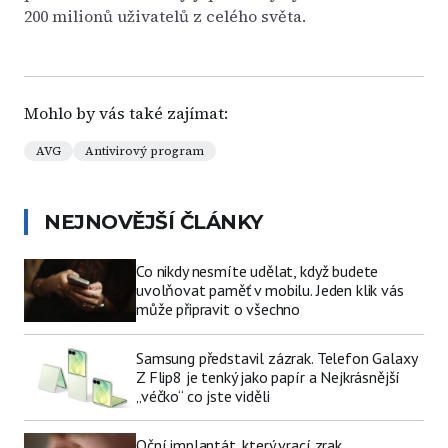
200 milionů uživatelů z celého světa.
Mohlo by vás také zajímat:
AVG
Antivirový program
NEJNOVĚJŠÍ ČLÁNKY
Co nikdy nesmíte udělat, když budete
uvolňovat paměť v mobilu. Jeden klik vás
může připravit o všechno
Samsung představil zázrak. Telefon Galaxy
Z Flip8 je tenký jako papír a Nejkrásnější
„véčko“ co jste viděli
Oční implantát, který vrací zrak