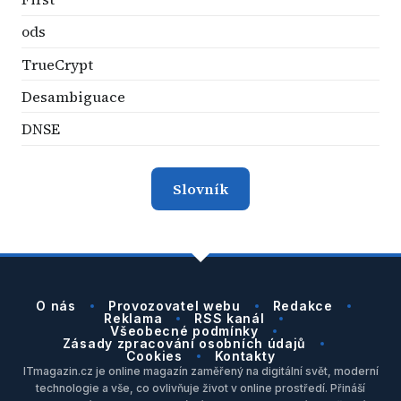
ods
TrueCrypt
Desambiguace
DNSE
Slovník
O nás
Provozovatel webu
Redakce
Reklama
RSS kanál
Všeobecné podmínky
Zásady zpracování osobních údajů
Cookies
Kontakty
ITmagazin.cz je online magazín zaměřený na digitální svět, moderní
technologie a vše, co ovlivňuje život v online prostředí. Přináší