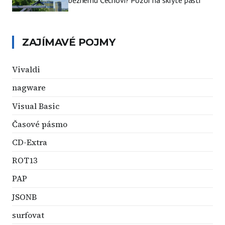
běžnému Čechovi? Pozor na skryté pasti
ZAJÍMAVÉ POJMY
Vivaldi
nagware
Visual Basic
Časové pásmo
CD-Extra
ROT13
PAP
JSONB
surfovat