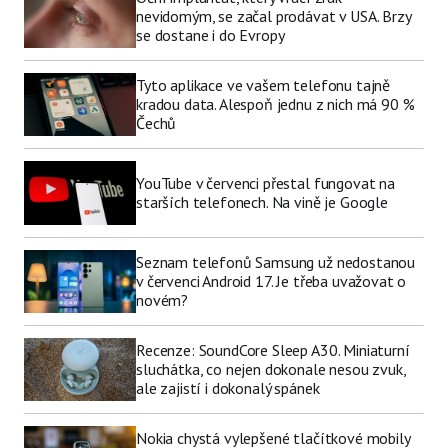
nevidomým, se začal prodávat v USA. Brzy
se dostane i do Evropy
Tyto aplikace ve vašem telefonu tajně
kradou data. Alespoň jednu z nich má 90 %
Čechů
YouTube v červenci přestal fungovat na
starších telefonech. Na vině je Google
Seznam telefonů Samsung už nedostanou
v červenci Android 17. Je třeba uvažovat o
novém?
Recenze: SoundCore Sleep A30. Miniaturní
sluchátka, co nejen dokonale nesou zvuk,
ale zajistí i dokonalý spánek
Nokia chystá vylepšené tlačítkové mobily