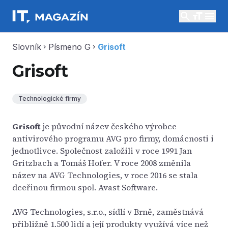
search
menu
Slovník
Písmeno G
Grisoft
chevron_right
chevron_right
Grisoft
Technologické firmy
Grisoft
je původní název českého výrobce
antivirového programu AVG pro firmy, domácnosti i
jednotlivce. Společnost založili v roce 1991 Jan
Gritzbach a Tomáš Hofer. V roce 2008 změnila
název na AVG Technologies, v roce 2016 se stala
dceřinou firmou spol. Avast Software.
AVG Technologies, s.r.o., sídlí v Brně, zaměstnává
přibližně 1.500 lidí a její produkty využívá více než