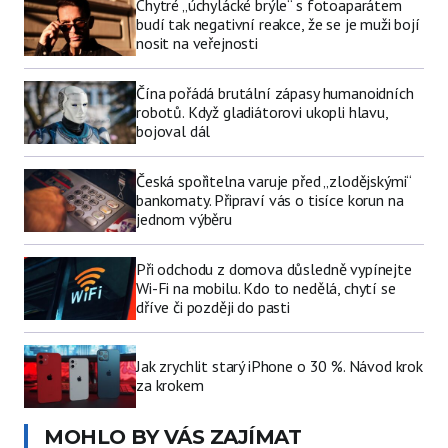
Chytré „úchylácké brýle“ s fotoaparátem
budí tak negativní reakce, že se je muži bojí
nosit na veřejnosti
Čína pořádá brutální zápasy humanoidních
robotů. Když gladiátorovi ukopli hlavu,
bojoval dál
Česká spořitelna varuje před „zlodějskými“
bankomaty. Připraví vás o tisíce korun na
jednom výběru
Při odchodu z domova důsledně vypínejte
Wi-Fi na mobilu. Kdo to nedělá, chytí se
dříve či později do pasti
Jak zrychlit starý iPhone o 30 %. Návod krok
za krokem
MOHLO BY VÁS ZAJÍMAT