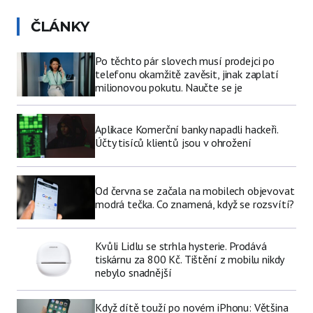
ČLÁNKY
Po těchto pár slovech musí prodejci po
telefonu okamžitě zavěsit, jinak zaplatí
milionovou pokutu. Naučte se je
Aplikace Komerční banky napadli hackeři.
Účty tisíců klientů jsou v ohrožení
Od června se začala na mobilech objevovat
modrá tečka. Co znamená, když se rozsvítí?
Kvůli Lidlu se strhla hysterie. Prodává
tiskárnu za 800 Kč. Tištění z mobilu nikdy
nebylo snadnější
Když dítě touží po novém iPhonu: Většina