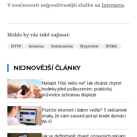
V současnosti nejpoužívanější služba na
Internetu
.
Mohlo by vás také zajímat:
HTTP
doména
Subdoména
Hypertext
HTML
NEJNOVĚJŠÍ ČLÁNKY
Nalepit fólii, nebo ne? Jak chránit chytré
hodinky před poškozením: praktický
průvodce ochranou displeje
Platíte internet i lidem vedle? 3 neklamné
znaky, že vám soused potají krade domácí
Wi-Fi
Jak se definitivně zbavit otravných reklam