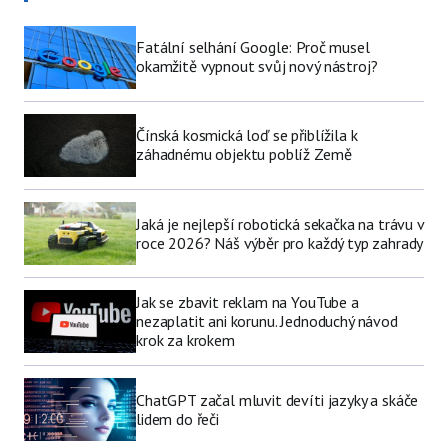
Fatální selhání Google: Proč musel
okamžitě vypnout svůj nový nástroj?
Čínská kosmická loď se přiblížila k
záhadnému objektu poblíž Země
Jaká je nejlepší robotická sekačka na trávu v
roce 2026? Náš výběr pro každý typ zahrady
Jak se zbavit reklam na YouTube a
nezaplatit ani korunu. Jednoduchý návod
krok za krokem
ChatGPT začal mluvit devíti jazyky a skáče
lidem do řeči