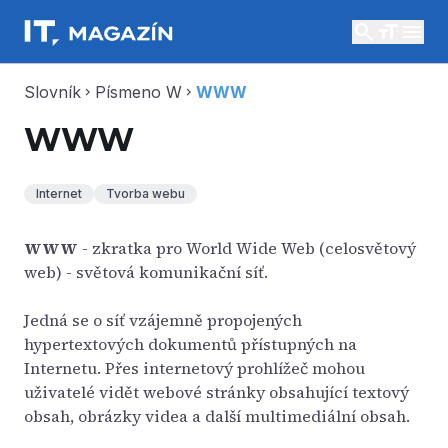
search
menu
Slovník
Písmeno W
WWW
chevron_right
chevron_right
WWW
Internet
Tvorba webu
WWW
- zkratka pro World Wide Web (celosvětový
web) - světová komunikační síť.
Jedná se o síť vzájemně propojených
hypertextových dokumentů přístupných na
Internetu. Přes internetový prohlížeč mohou
uživatelé vidět webové stránky obsahující textový
obsah, obrázky videa a další multimediální obsah.