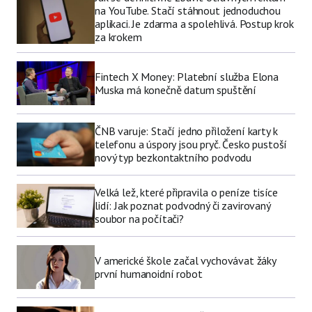
na YouTube. Stačí stáhnout jednoduchou
aplikaci. Je zdarma a spolehlivá. Postup krok
za krokem
Fintech X Money: Platební služba Elona
Muska má konečně datum spuštění
ČNB varuje: Stačí jedno přiložení karty k
telefonu a úspory jsou pryč. Česko pustoší
nový typ bezkontaktního podvodu
Velká lež, které připravila o peníze tisíce
lidí: Jak poznat podvodný či zavirovaný
soubor na počítači?
V americké škole začal vychovávat žáky
první humanoidní robot