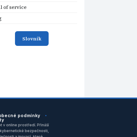
l of service
g
Slovník
obecné podmínky
ty
 v online prostředí. Přináší
u, kybernetické bezpečnosti,
ečnosti a inovací, které