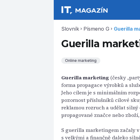
Slovník
Písmeno G
Guerilla m
chevron_right
chevron_right
Guerilla market
Online marketing
Guerilla marketing
(česky „part
forma propagace výrobků a služ
Jeho cílem je s minimálním rozp
pozornost příslušníků cílové skup
reklamou rozruch a udělat silný d
propagované značce nebo zboží, 
S guerilla marketingem začaly v 7
s velkými a finančně daleko siln