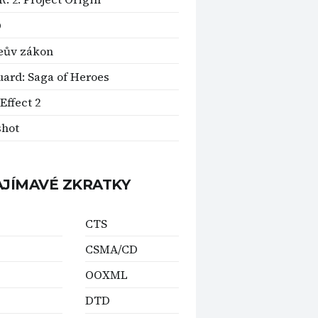
D
eův zákon
ard: Saga of Heroes
Effect 2
shot
AJÍMAVÉ ZKRATKY
CTS
CSMA/CD
OOXML
DTD