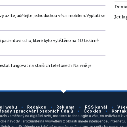
Denia
vyrazíte, udělejte jednoduchou věc s mobilem. Vyplatí se
Jet la
i pacientovi ucho, které bylo vytištěno na 3D tiskárně.
estal fungovat na starších telefonech. Na vině je
el webu
Redakce
Reklama
RSS kanál
Vše
ásady zpracování osobních údajů
Cookies
Kontak
zín zaměřený na digitální svět, moderní technologie a vše, co ovlivňuje život
ické návody i srozumitelná vysvětlení z oblasti umělé inteligence, internet
itálních trendů. Věnuje se také významným událostem ze světa byznysu, spol