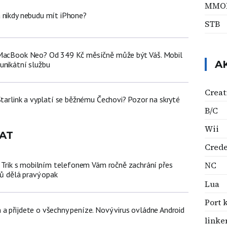
MMO
 nikdy nebudu mít iPhone?
STB
 MacBook Neo? Od 349 Kč měsíčně může být Váš. Mobil
A
unikátní službu
Creat
Starlink a vyplatí se běžnému Čechovi? Pozor na skryté
B/C
Wii
AT
Crede
NC
n: Trik s mobilním telefonem Vám ročně zachrání přes
čů dělá pravý opak
Lua
Port 
a přijdete o všechny peníze. Nový virus ovládne Android
linke