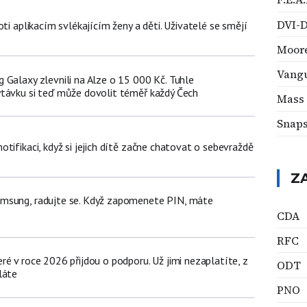
DVI-
oti aplikacím svlékajícím ženy a děti. Uživatelé se smějí
Moor
Vangu
 Galaxy zlevnili na Alze o 15 000 Kč. Tuhle
távku si teď může dovolit téměř každý Čech
Mass 
Snap
tifikaci, když si jejich dítě začne chatovat o sebevraždě
Z
msung, radujte se. Když zapomenete PIN, máte
CDA
RFC
é v roce 2026 přijdou o podporu. Už jimi nezaplatíte, z
ODT
láte
PNO