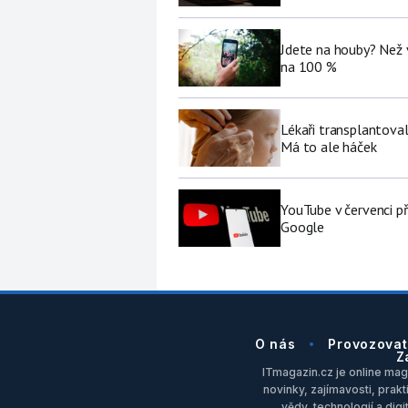
Jdete na houby? Než 
na 100 %
Lékaři transplantoval
Má to ale háček
YouTube v červenci př
Google
O nás
Provozovat
Z
ITmagazin.cz je online maga
novinky, zajímavosti, prakt
vědy, technologií a dig