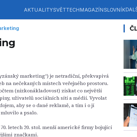
DALŠ
AKTUALITY
SVĚT
TECH
MAGAZÍN
SLOVNÍK
Č
arketing
ing
yzánský marketing“) je netradiční, překvapivá
eb na nečekaných místech veřejného prostoru.
očtem (nízkonákladovost) získat co největší
iny, uživatelů sociálních sítí a médií. Vyvolat
ojem, aby se o dané reklamě, a tím i o jí
mluvilo a psalo.
0. letech 20. stol. menší americké firmy bojující
ějšími značkami.