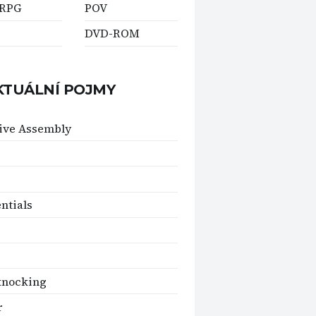
RPG
POV
DVD-ROM
KTUÁLNÍ POJMY
ive Assembly
ntials
knocking
r