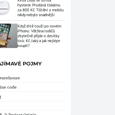
Kvůli Lidlu se strhla
hysterie. Prodává tiskárnu
za 800 Kč. Tištění z mobilu
nikdy nebylo snadnější
Když dítě touží po novém
iPhonu: Většina rodičů
zbytečně přijde o desítky
tisíc Kč. Jaký a jak nejlépe
koupit?
AJÍMAVÉ POJMY
warehouse
ine code
g
R. 2: Project Origin