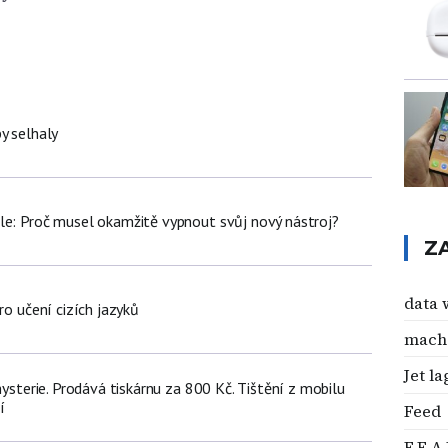
y selhaly
le: Proč musel okamžitě vypnout svůj nový nástroj?
Z
data 
ro učení cizích jazyků
mach
Jet la
 hysterie. Prodává tiskárnu za 800 Kč. Tištění z mobilu
í
Feed
F.E.A.