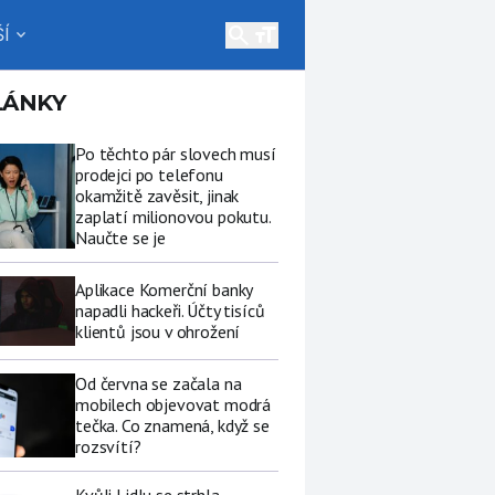
search
Í
expand_more
LÁNKY
Po těchto pár slovech musí
prodejci po telefonu
okamžitě zavěsit, jinak
zaplatí milionovou pokutu.
Naučte se je
Aplikace Komerční banky
napadli hackeři. Účty tisíců
klientů jsou v ohrožení
Od června se začala na
mobilech objevovat modrá
tečka. Co znamená, když se
rozsvítí?