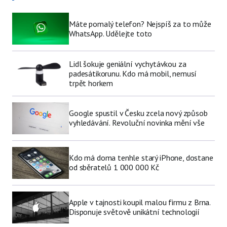
Máte pomalý telefon? Nejspíš za to může
WhatsApp. Udělejte toto
Lidl šokuje geniální vychytávkou za
padesátikorunu. Kdo má mobil, nemusí
trpět horkem
Google spustil v Česku zcela nový způsob
vyhledávání. Revoluční novinka mění vše
Kdo má doma tenhle starý iPhone, dostane
od sběratelů 1 000 000 Kč
Apple v tajnosti koupil malou firmu z Brna.
Disponuje světově unikátní technologií