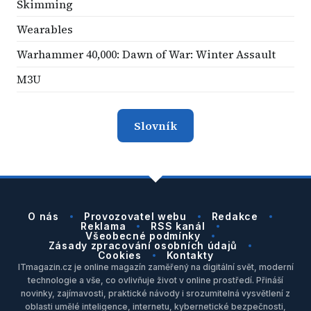
Skimming
Wearables
Warhammer 40,000: Dawn of War: Winter Assault
M3U
Slovník
O nás
Provozovatel webu
Redakce
Reklama
RSS kanál
Všeobecné podmínky
Zásady zpracování osobních údajů
Cookies
Kontakty
ITmagazin.cz je online magazín zaměřený na digitální svět, moderní
technologie a vše, co ovlivňuje život v online prostředí. Přináší
novinky, zajímavosti, praktické návody i srozumitelná vysvětlení z
oblasti umělé inteligence, internetu, kybernetické bezpečnosti,