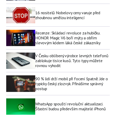
16 nositelů Nobelovy ceny varuje před
zhoubnou umělou inteligencí
Recenze: Skládací revoluce za hubičku.
HONOR Magic V6 boří mýty a obřím
slevovým kódem láká české zákazníky
V Česku oblíbený výrobce levných telefonů
zablokuje tisíce kusů. Tyto typy můžete
rovnou vyhodit
90 % lidí drží mobil při focení špatně. Jde o
typicky český zlozvyk. Přinášíme správný
postup
WhatsApp spouští revoluční aktualizaci.
Šťastní budou především majitelé iPhonů