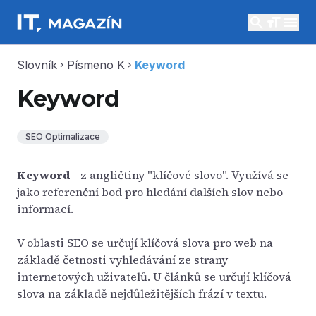
search
menu
Slovník
Písmeno K
Keyword
chevron_right
chevron_right
Keyword
SEO Optimalizace
Keyword
- z angličtiny "klíčové slovo". Využívá se
jako referenční bod pro hledání dalších slov nebo
informací.
V oblasti
SEO
se určují klíčová slova pro web na
základě četnosti vyhledávání ze strany
internetových uživatelů. U článků se určují klíčová
slova na základě nejdůležitějších frází v textu.