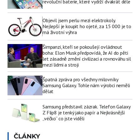
revoluční baterie, které vydrží dvakrát déle
Objevil jsem perlu mezi elektrokoly.
Nejlepší je koupit ho ojeté, za 15 000 je to
má životní výhra
Šimpanzi, kteří se pokoušejí ovládnout
boha: Elon Musk předpovídá, že AI do pěti
let zásadně změní civilizaci a rovnováhu sil
mezi lidmi a stroji
Špatná zpráva pro všechny milovníky
Samsung Galaxy. Tohle nám výrobci neměli
dělat
Samsung představil zázrak. Telefon Galaxy
Z Flip8 je tenký jako papír a Nejkrásnější
„véčko“ co jste viděli
ČLÁNKY