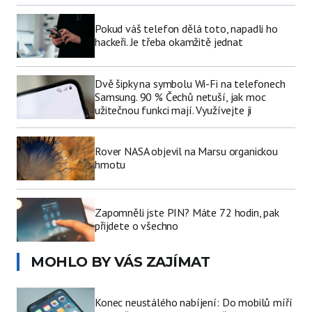
Pokud váš telefon dělá toto, napadli ho
hackeři. Je třeba okamžitě jednat
Dvě šipky na symbolu Wi-Fi na telefonech
Samsung. 90 % Čechů netuší, jak moc
užitečnou funkci mají. Využívejte ji
Rover NASA objevil na Marsu organickou
hmotu
Zapomněli jste PIN? Máte 72 hodin, pak
přijdete o všechno
MOHLO BY VÁS ZAJÍMAT
Konec neustálého nabíjení: Do mobilů míří