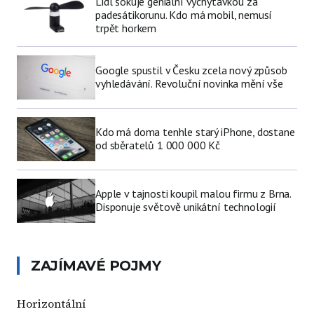
Lidl šokuje geniální vychytávkou za
padesátikorunu. Kdo má mobil, nemusí
trpět horkem
Google spustil v Česku zcela nový způsob
vyhledávání. Revoluční novinka mění vše
Kdo má doma tenhle starý iPhone, dostane
od sběratelů 1 000 000 Kč
Apple v tajnosti koupil malou firmu z Brna.
Disponuje světově unikátní technologií
ZAJÍMAVÉ POJMY
Horizontální