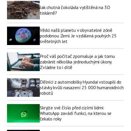
Jak chutná čokoláda vytištěná na 3D
tiskárně?
Vědci našli planetu v obyvatelné zóně
podobnou Zemi. Je vzdálená pouhých 25
světelných let
Proč váš počítač zpomaluje a jak tomu
zabránit několika jednoduchými úkony.
Zvládne to i dítě
Dělníci z automobilky Hyundai vstoupili do
stávky kvůli nasazení 25 000 humanoidních
robotů
Skryjte své číslo před cizími lidmi:
WhatsApp zavádí funkci, na kterou se
čekalo roky