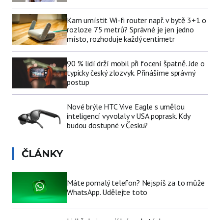
Kam umístit Wi-fi router např. v bytě 3+1 o
rozloze 75 metrů? Správné je jen jedno
místo, rozhoduje každý centimetr
90 % lidí drží mobil při focení špatně. Jde o
typicky český zlozvyk. Přinášíme správný
postup
Nové brýle HTC Vive Eagle s umělou
inteligencí vyvolaly v USA poprask. Kdy
budou dostupné v Česku?
ČLÁNKY
Máte pomalý telefon? Nejspíš za to může
WhatsApp. Udělejte toto