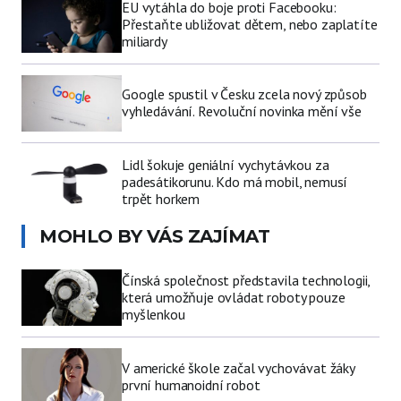
EU vytáhla do boje proti Facebooku:
Přestaňte ubližovat dětem, nebo zaplatíte
miliardy
Google spustil v Česku zcela nový způsob
vyhledávání. Revoluční novinka mění vše
Lidl šokuje geniální vychytávkou za
padesátikorunu. Kdo má mobil, nemusí
trpět horkem
MOHLO BY VÁS ZAJÍMAT
Čínská společnost představila technologii,
která umožňuje ovládat roboty pouze
myšlenkou
V americké škole začal vychovávat žáky
první humanoidní robot