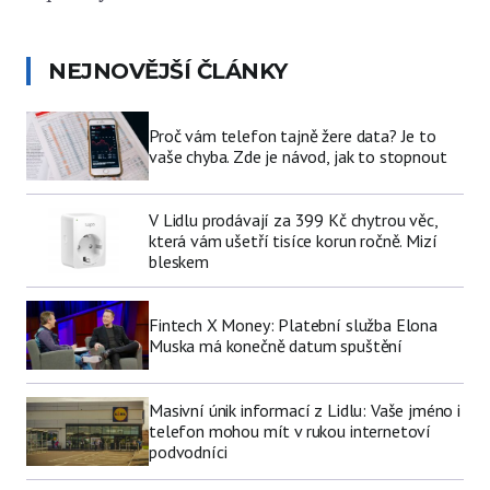
NEJNOVĚJŠÍ ČLÁNKY
Proč vám telefon tajně žere data? Je to
vaše chyba. Zde je návod, jak to stopnout
V Lidlu prodávají za 399 Kč chytrou věc,
která vám ušetří tisíce korun ročně. Mizí
bleskem
Fintech X Money: Platební služba Elona
Muska má konečně datum spuštění
Masivní únik informací z Lidlu: Vaše jméno i
telefon mohou mít v rukou internetoví
podvodníci