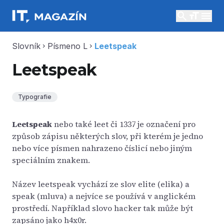
search
menu
Slovník
Písmeno L
Leetspeak
chevron_right
chevron_right
Leetspeak
Typografie
Leetspeak
nebo také leet či 1337 je označení pro
způsob zápisu některých slov, při kterém je jedno
nebo více písmen nahrazeno číslicí nebo jiným
speciálním znakem.
Název leetspeak vychází ze slov elite (elika) a
speak (mluva) a nejvíce se používá v anglickém
prostředí. Například slovo hacker tak může být
zapsáno jako h4x0r.