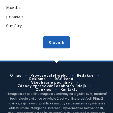
Mozilla
procesor
SimCity
Slovník
O nás
Provozovatel webu
Redakce
Reklama
RSS kanál
Všeobecné podmínky
Zásady zpracování osobních údajů
Cookies
Kontakty
ITmagazin.cz je online magazín zaměřený na digitální svět, moderní
technologie a vše, co ovlivňuje život v online prostředí. Přináší
novinky, zajímavosti, praktické návody i srozumitelná vysvětlení z
oblasti umělé inteligence, internetu, kybernetické bezpečnosti,
vědy, technologií a digitálních trendů. Věnuje se také významným