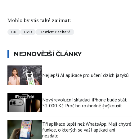
Mohlo by vás také zajímat:
CD
DVD
Hewlett-Packard
NEJNOVĚJŠÍ ČLÁNKY
Nejlepší AI aplikace pro učení cizích jazyků
Nový revoluční skládací iPhone bude stát
52 000 Kč. Proč ho rozhodně (ne)koupit
Tři aplikace lepší než WhatsApp. Mají chytré
funkce, o kterých se vaší aplikaci ani
nezdálo