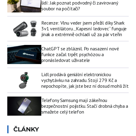
lidí: Jak poznat podvodný či zavirovaný
soubor na počítači?
Recenze: Vlnu veder jsem přežil díky Shark
3v1 ventilátoru. „Kapesní ledovec“ funguje
jinak a extrémně ochladí už za pár vteřin
ChatGPT se zbláznil. Po nasazení nové
funkce začal trpět psychózou a
pronásledovat uživatele
Lidl prodává geniální elektronickou
vychytávku na zahradu. Stojí 279 Kč a
nepochopíte, jak jste bez ní dosud mohli žít
Telefony Samsung mají zákeřnou
bezpečnostní pojistku. Stačí drobná chyba a
smažete celý telefon
ČLÁNKY