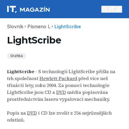
search
menu
Slovník
Písmeno L
LightScribe
chevron_right
chevron_right
LightScribe
Grafika
LightScribe
- S technologií LightScribe přišla na
trh společnost
Hewlett-Packard
před více než
třinácti lety, roku 2004. Za pomoci technologie
LightScribe jsou CD a
DVD
média popisována
prostřednictvím laseru vypalovací mechaniky.
Popis na
DVD
i CD lze zvolit z 256 nejrůznějších
odstínů.