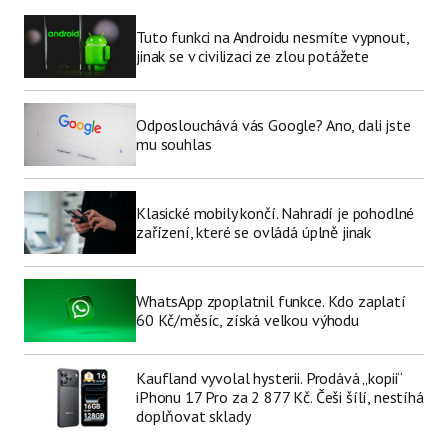
Tuto funkci na Androidu nesmíte vypnout,
jinak se v civilizaci ze zlou potážete
Odposlouchává vás Google? Ano, dali jste
mu souhlas
Klasické mobily končí. Nahradí je pohodlné
zařízení, které se ovládá úplně jinak
WhatsApp zpoplatnil funkce. Kdo zaplatí
60 Kč/měsíc, získá velkou výhodu
Kaufland vyvolal hysterii. Prodává „kopii“
iPhonu 17 Pro za 2 877 Kč. Češi šílí, nestíhá
doplňovat sklady