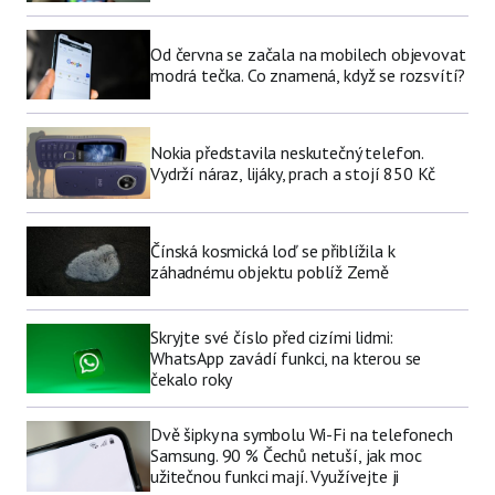
Od června se začala na mobilech objevovat
modrá tečka. Co znamená, když se rozsvítí?
Nokia představila neskutečný telefon.
Vydrží náraz, lijáky, prach a stojí 850 Kč
Čínská kosmická loď se přiblížila k
záhadnému objektu poblíž Země
Skryjte své číslo před cizími lidmi:
WhatsApp zavádí funkci, na kterou se
čekalo roky
Dvě šipky na symbolu Wi-Fi na telefonech
Samsung. 90 % Čechů netuší, jak moc
užitečnou funkci mají. Využívejte ji