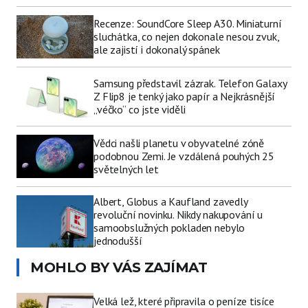
Recenze: SoundCore Sleep A30. Miniaturní
sluchátka, co nejen dokonale nesou zvuk,
ale zajistí i dokonalý spánek
Samsung představil zázrak. Telefon Galaxy
Z Flip8 je tenký jako papír a Nejkrásnější
„véčko“ co jste viděli
Vědci našli planetu v obyvatelné zóně
podobnou Zemi. Je vzdálená pouhých 25
světelných let
Albert, Globus a Kaufland zavedly
revoluční novinku. Nikdy nakupování u
samoobslužných pokladen nebylo
jednodušší
MOHLO BY VÁS ZAJÍMAT
Velká lež, které připravila o peníze tisíce