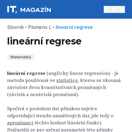
search
menu
Slovník
Písmeno L
lineární regrese
chevron_right
chevron_right
lineární regrese
Matematika
lineární regrese
(anglicky linear regression) - je
metoda používaná ve
statistice
, kterou se zkoumá
závislost dvou kvantitativních proměnných
(závislá a nezávislá proměnná).
Spočívá v proložení dat přímkou nejvíce
odpovídající trendu naměřených dat, jde tedy o
aproximaci
těchto hodnot lineární funkcí.
Nejčastěji se pro určení parametrů této přímky