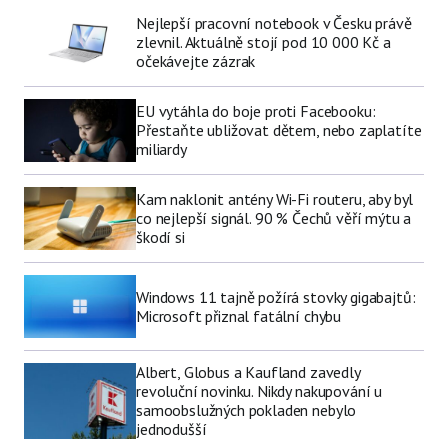
Nejlepší pracovní notebook v Česku právě
zlevnil. Aktuálně stojí pod 10 000 Kč a
očekávejte zázrak
EU vytáhla do boje proti Facebooku:
Přestaňte ubližovat dětem, nebo zaplatíte
miliardy
Kam naklonit antény Wi-Fi routeru, aby byl
co nejlepší signál. 90 % Čechů věří mýtu a
škodí si
Windows 11 tajně požírá stovky gigabajtů:
Microsoft přiznal fatální chybu
Albert, Globus a Kaufland zavedly
revoluční novinku. Nikdy nakupování u
samoobslužných pokladen nebylo
jednodušší