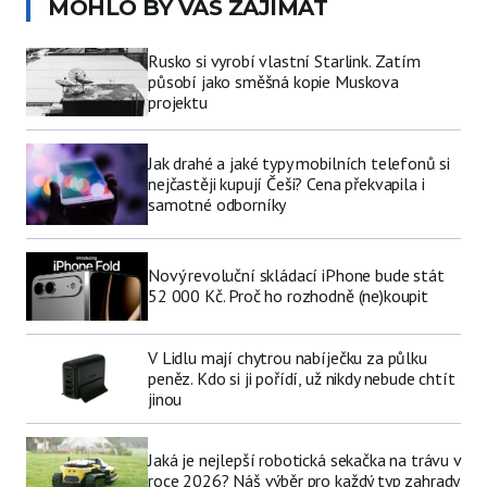
MOHLO BY VÁS ZAJÍMAT
Rusko si vyrobí vlastní Starlink. Zatím
působí jako směšná kopie Muskova
projektu
Jak drahé a jaké typy mobilních telefonů si
nejčastěji kupují Češi? Cena překvapila i
samotné odborníky
Nový revoluční skládací iPhone bude stát
52 000 Kč. Proč ho rozhodně (ne)koupit
V Lidlu mají chytrou nabíječku za půlku
peněz. Kdo si ji pořídí, už nikdy nebude chtít
jinou
Jaká je nejlepší robotická sekačka na trávu v
roce 2026? Náš výběr pro každý typ zahrady