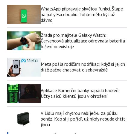
WhatsApp připravuje skvělou funkci. Šlape
na paty Facebooku. Tohle mělo být už
dávno
Zrada pro majitele Galaxy Watch:
Červencová aktualizace odrovnala baterii a
řešení neexistuje
Meta pošla rodičům notifikaci, když si jejich
dítě začne chatovat o sebevraždě
Aplikace Komerční banky napadli hackeři.
Účty tisíců klientů jsou v ohrožení
V Lidlu mají chytrou nabíječku za půlku
peněz. Kdo si ji pořídí, už nikdy nebude chtít
jinou