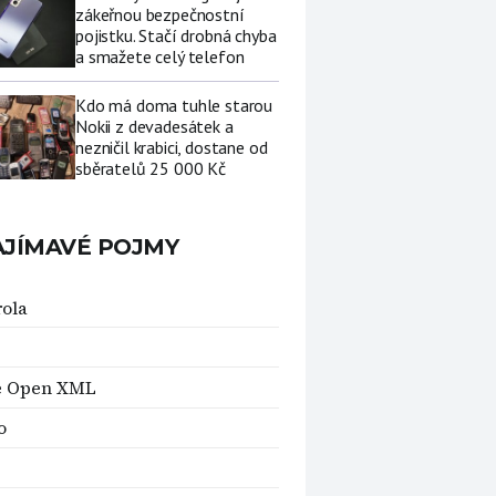
zákeřnou bezpečnostní
pojistku. Stačí drobná chyba
a smažete celý telefon
Kdo má doma tuhle starou
Nokii z devadesátek a
nezničil krabici, dostane od
sběratelů 25 000 Kč
AJÍMAVÉ POJMY
ola
e Open XML
o