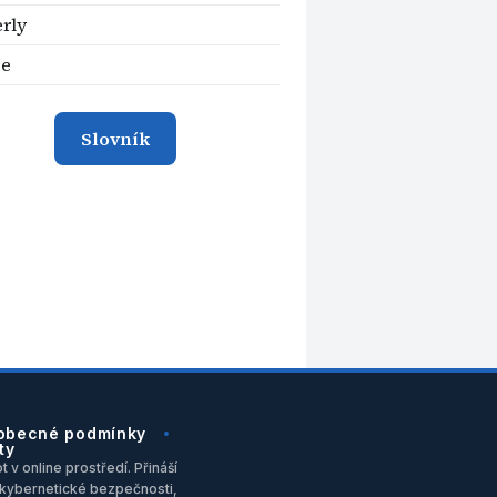
rly
ce
Slovník
obecné podmínky
ty
 v online prostředí. Přináší
u, kybernetické bezpečnosti,