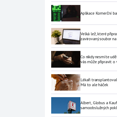
Aplikace Komerční ban
Velká lež, které připr
zavirovaný soubor na
Co nikdy nesmíte udě
vás může připravit o
Lékaři transplantoval
Má to ale háček
Albert, Globus a Kau
samoobslužných pokl