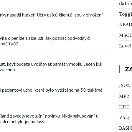
data
Toggl
ky napadli hackeři. Účty tisíců klientů jsou v ohrožení
NBA
MSCD
avila o peníze tisíce lidí: Jak poznat podvodný či
 počítači?
Level
lat, když budete uvolňovat paměť v mobilu. Jeden klik
Z
 všechno
JSON
i pacientovi ucho, které bylo vytištěno na 3D tiskárně.
MP2
HRU
fland zavedly revoluční novinku. Nikdy nakupování u
Vlog
aden nebylo jednodušší
BASI