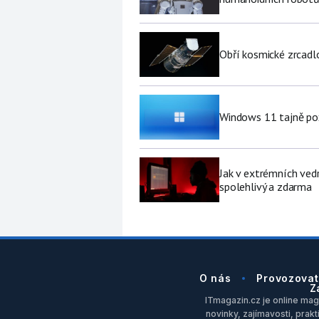
Obří kosmické zrcad
Windows 11 tajně pož
Jak v extrémních vedr
spolehlivý a zdarma
O nás
Provozovat
Z
ITmagazin.cz je online maga
novinky, zajímavosti, prakt