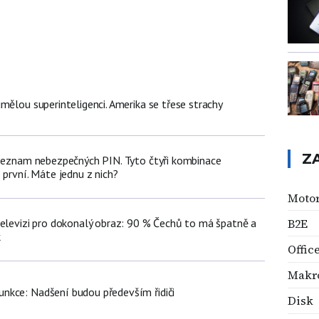
mělou superinteligenci. Amerika se třese strachy
Z
 seznam nebezpečných PIN. Tyto čtyři kombinace
 první. Máte jednu z nich?
Motor
televizi pro dokonalý obraz: 90 % Čechů to má špatně a
B2E
k
Offic
Makr
nkce: Nadšení budou především řidiči
Disk