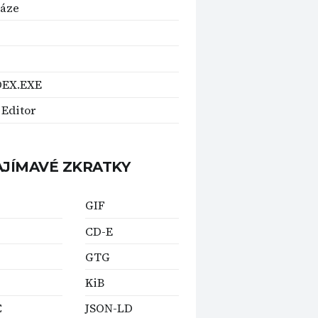
báze
D
EX.EXE
 Editor
AJÍMAVÉ ZKRATKY
GIF
CD-E
GTG
KiB
C
JSON-LD