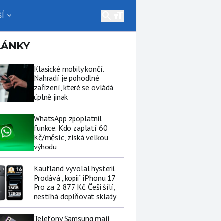
search
Í
expand_more
LÁNKY
Klasické mobily končí.
Nahradí je pohodlné
zařízení, které se ovládá
úplně jinak
WhatsApp zpoplatnil
funkce. Kdo zaplatí 60
Kč/měsíc, získá velkou
výhodu
Kaufland vyvolal hysterii.
Prodává „kopii“ iPhonu 17
Pro za 2 877 Kč. Češi šílí,
nestíhá doplňovat sklady
Telefony Samsung mají