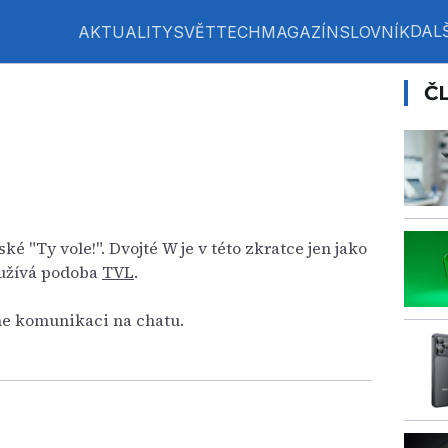
DALŠ
AKTUALITY
SVĚT
TECH
MAGAZÍN
SLOVNÍK
Č
ké "Ty vole!". Dvojté W je v této zkratce jen jako
 užívá podoba
TVL
.
ine komunikaci na chatu.