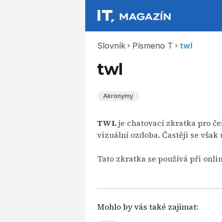
Slovník
Písmeno T
twl
chevron_right
chevron_right
twl
Akronymy
TWL
je chatovací zkratka pro čes
vizuální ozdoba. Častěji se však
Tato zkratka se používá při onl
Mohlo by vás také zajímat: