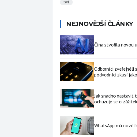
twl
NEJNOVĚJŠÍ ČLÁNKY
Čína stvořila novou u
Odborníci zveřejněli
podvodníci zkusí jako
Jak snadno nastavit 
ochuzuje se o zážite
WhatsApp má nové fu