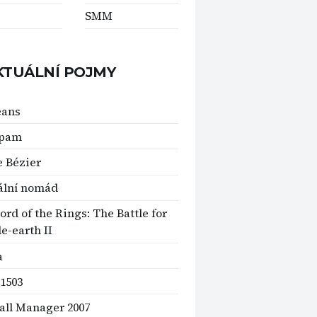
SMM
KTUÁLNÍ POJMY
eans
spam
e Bézier
ální nomád
ord of the Rings: The Battle for
e-earth II
a
1503
all Manager 2007