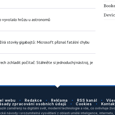
Booke
Devi
lo vyvolalo hrůzu u astronomů
írá stovky gigabajtů: Microsoft přiznal fatální chybu
ech zchladit počítač: Stáhněte si jednoduchý nástroj, je
el webu
Redakce
Reklama
RSS kanál
Vše
ásady zpracování osobních údajů
Cookies
Kontak
zín zaměřený na digitální svět, moderní technologie a vše, co ovlivňuje život
ické návody i srozumitelná vysvětlení z oblasti umělé inteligence, internet