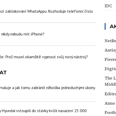
IDC
ozí zablokování WhatsAppu. Rozhoduje telefonní číslo
A
 nikdy nebudu mít iPhone?
NetB
Anti
le: Proč musel okamžitě vypnout svůj nový nástroj?
Pierr
Digit
AT
The L
Middl
maluje a jak tomu zabránit několika jednoduchými úkony.
Editr
Anno 
y Hyundai vstoupili do stávky kvůli nasazení 25 000
Footb
ů