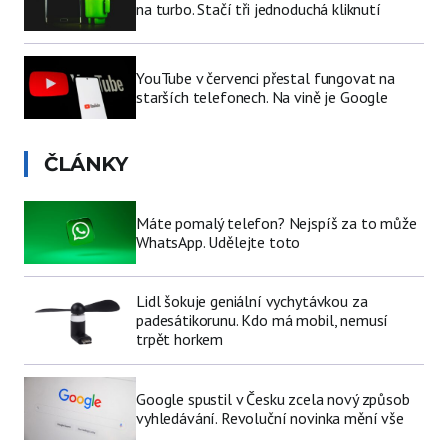
na turbo. Stačí tři jednoduchá kliknutí
YouTube v červenci přestal fungovat na
starších telefonech. Na vině je Google
ČLÁNKY
Máte pomalý telefon? Nejspíš za to může
WhatsApp. Udělejte toto
Lidl šokuje geniální vychytávkou za
padesátikorunu. Kdo má mobil, nemusí
trpět horkem
Google spustil v Česku zcela nový způsob
vyhledávání. Revoluční novinka mění vše