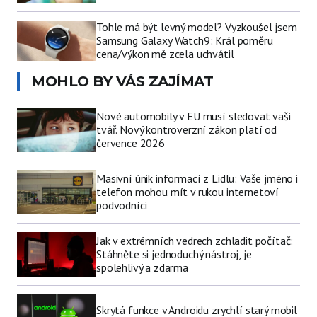
Tohle má být levný model? Vyzkoušel jsem
Samsung Galaxy Watch9: Král poměru
cena/výkon mě zcela uchvátil
MOHLO BY VÁS ZAJÍMAT
Nové automobily v EU musí sledovat vaši
tvář. Nový kontroverzní zákon platí od
července 2026
Masivní únik informací z Lidlu: Vaše jméno i
telefon mohou mít v rukou internetoví
podvodníci
Jak v extrémních vedrech zchladit počítač:
Stáhněte si jednoduchý nástroj, je
spolehlivý a zdarma
Skrytá funkce v Androidu zrychlí starý mobil