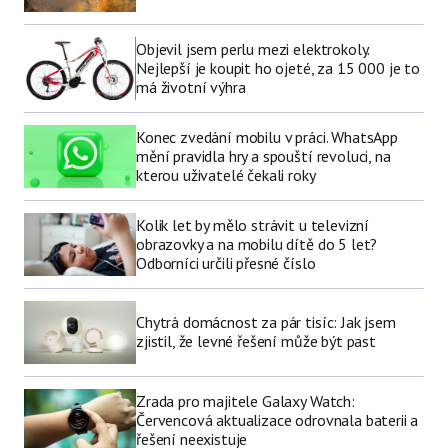
Objevil jsem perlu mezi elektrokoly.
Nejlepší je koupit ho ojeté, za 15 000 je to
má životní výhra
Konec zvedání mobilu v práci. WhatsApp
mění pravidla hry a spouští revoluci, na
kterou uživatelé čekali roky
Kolik let by mělo strávit u televizní
obrazovky a na mobilu dítě do 5 let?
Odborníci určili přesné číslo
Chytrá domácnost za pár tisíc: Jak jsem
zjistil, že levné řešení může být past
Zrada pro majitele Galaxy Watch:
Červencová aktualizace odrovnala baterii a
řešení neexistuje