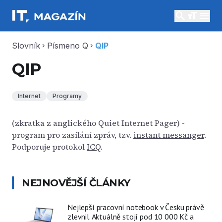
search
menu
Slovník
Písmeno Q
QIP
chevron_right
chevron_right
QIP
Internet
Programy
(zkratka z anglického Quiet Internet Pager) -
program pro zasílání zpráv, tzv.
instant messanger
.
Podporuje protokol
ICQ
.
NEJNOVĚJŠÍ ČLÁNKY
Nejlepší pracovní notebook v Česku právě
zlevnil. Aktuálně stojí pod 10 000 Kč a