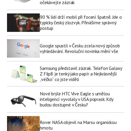
očekávejte zázrak
90 % lidí drží mobil při focení špatně. Jde o
typicky český zlozvyk. Přinášíme správný
postup
Google spustil v Česku zcela nový způsob
vyhledávání. Revoluční novinka mění vše
Samsung představil zázrak. Telefon Galaxy
Z Flip8 je tenký jako papír a Nejkrásnější
„véčko“ co jste viděli
Nové brýle HTC Vive Eagle s umělou
inteligencí vyvolaly v USA poprask. Kdy
budou dostupné v Česku?
Rover NASA objevil na Marsu organickou
hmotu