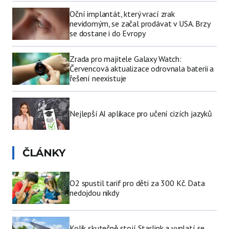
Oční implantát, který vrací zrak
nevidomým, se začal prodávat v USA. Brzy
se dostane i do Evropy
Zrada pro majitele Galaxy Watch:
Červencová aktualizace odrovnala baterii a
řešení neexistuje
Nejlepší AI aplikace pro učení cizích jazyků
ČLÁNKY
O2 spustil tarif pro děti za 300 Kč. Data
nedojdou nikdy
Kolik skutečně stojí Starlink a vyplatí se