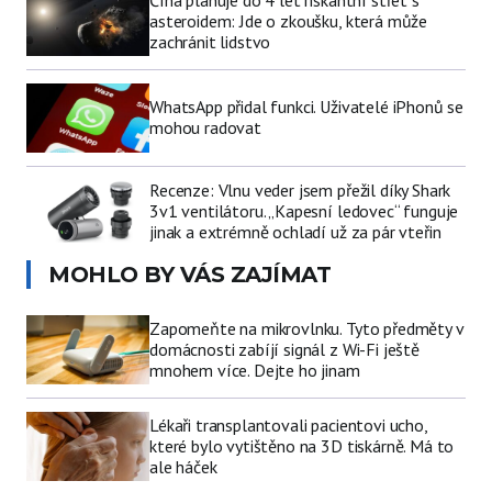
asteroidem: Jde o zkoušku, která může
zachránit lidstvo
WhatsApp přidal funkci. Uživatelé iPhonů se
mohou radovat
Recenze: Vlnu veder jsem přežil díky Shark
3v1 ventilátoru. „Kapesní ledovec“ funguje
jinak a extrémně ochladí už za pár vteřin
MOHLO BY VÁS ZAJÍMAT
Zapomeňte na mikrovlnku. Tyto předměty v
domácnosti zabíjí signál z Wi-Fi ještě
mnohem více. Dejte ho jinam
Lékaři transplantovali pacientovi ucho,
které bylo vytištěno na 3D tiskárně. Má to
ale háček