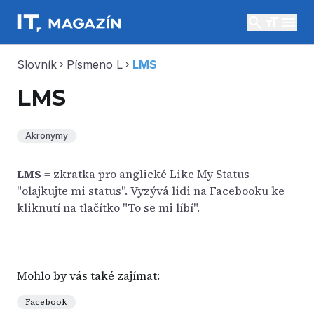
search
menu
Slovník
Písmeno L
LMS
chevron_right
chevron_right
LMS
Akronymy
LMS
= zkratka pro anglické Like My Status -
"olajkujte mi status". Vyzývá lidi na Facebooku ke
kliknutí na tlačítko "To se mi líbí".
Mohlo by vás také zajímat:
Facebook