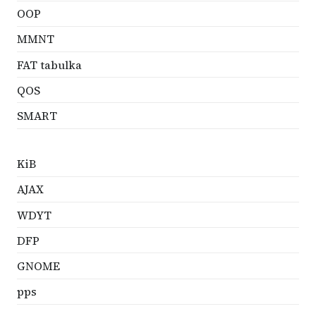
OOP
MMNT
FAT tabulka
QOS
SMART
KiB
AJAX
WDYT
DFP
GNOME
pps