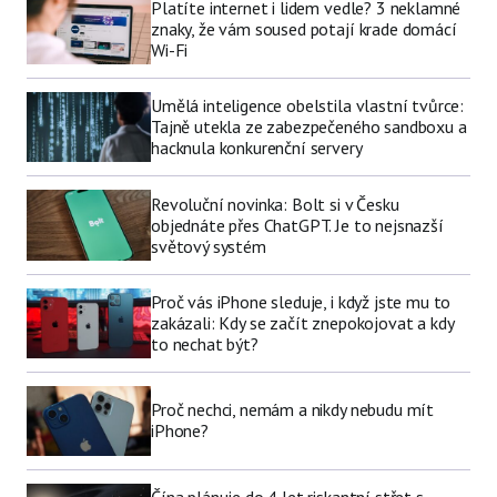
Platíte internet i lidem vedle? 3 neklamné
znaky, že vám soused potají krade domácí
Wi-Fi
Umělá inteligence obelstila vlastní tvůrce:
Tajně utekla ze zabezpečeného sandboxu a
hacknula konkurenční servery
Revoluční novinka: Bolt si v Česku
objednáte přes ChatGPT. Je to nejsnazší
světový systém
Proč vás iPhone sleduje, i když jste mu to
zakázali: Kdy se začít znepokojovat a kdy
to nechat být?
Proč nechci, nemám a nikdy nebudu mít
iPhone?
Čína plánuje do 4 let riskantní střet s