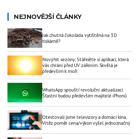
NEJNOVĚJŠÍ ČLÁNKY
Jak chutná čokoláda vytištěná na 3D
tiskárně?
Nový hit sezóny: Stáhněte si aplikaci, která
vás chrání před UV zářením. Skvělá je
především k moři
WhatsApp spouští revoluční aktualizaci.
Šťastní budou především majitelé iPhonů
Otestovali jsme televizory a domácí kina.
Vítěz poměr cena/výkon vyšel jednoznačný