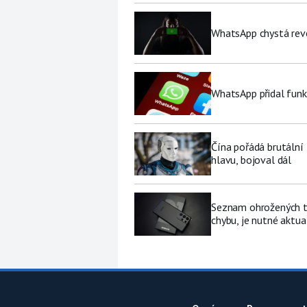
WhatsApp chystá revo
WhatsApp přidal funk
Čína pořádá brutální
hlavu, bojoval dál
Seznam ohrožených te
chybu, je nutné aktua