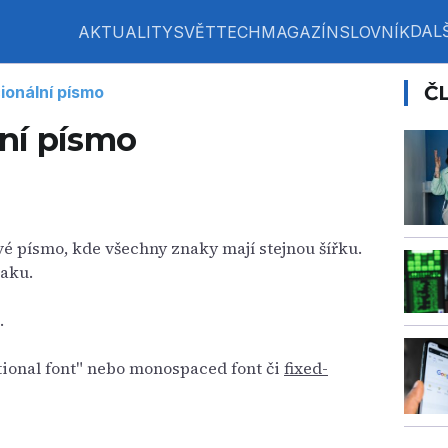
DALŠ
AKTUALITY
SVĚT
TECH
MAGAZÍN
SLOVNÍK
Č
ionální písmo
ní písmo
vé písmo, kde všechny znaky mají stejnou šířku.
naku.
.
ional font" nebo monospaced font či
fixed-