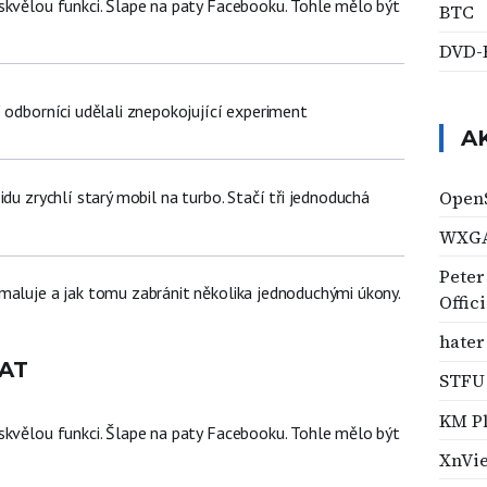
skvělou funkci. Šlape na paty Facebooku. Tohle mělo být
BTC
DVD
 odborníci udělali znepokojující experiment
A
Open
idu zrychlí starý mobil na turbo. Stačí tři jednoduchá
WXG
Peter
maluje a jak tomu zabránit několika jednoduchými úkony.
Offic
hater
AT
STFU
KM Pl
skvělou funkci. Šlape na paty Facebooku. Tohle mělo být
XnVi