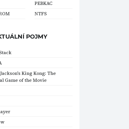
PEBKAC
-ROM
NTFS
KTUÁLNÍ POJMY
Stack
A
 Jackson's King Kong: The
ial Game of the Movie
ayer
ew