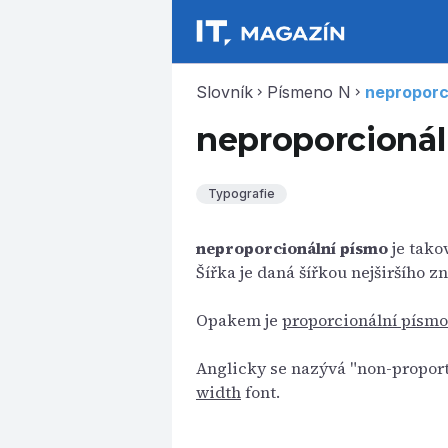
Slovník
Písmeno N
neproporc
chevron_right
chevron_right
neproporcionál
Typografie
neproporcionální písmo
je tako
Šířka je daná šířkou nejširšího z
Opakem je
proporcionální písmo
Anglicky se nazývá "non-proport
width
font.