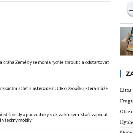
žná dráha Země by se mohla rychle zhroutit a odstartovat
Z
 riskantní střet s asteroidem: Jde o zkoušku, která může
Litos
Frag
Otazn
 před šmejdy a podvodníky krok za krokem. Stačí zapnout
ji všechny mobily
Hyph
Škálo