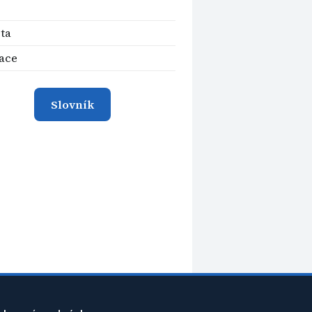
ita
ace
Slovník