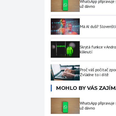
WhatsApp připravuje 
už dávno
Má AI duši? Slovenští
Skrytá funkce v Andro
kliknutí
Proč váš počítač zpo
Zvládne to i dítě
MOHLO BY VÁS ZAJÍM
WhatsApp připravuje 
už dávno