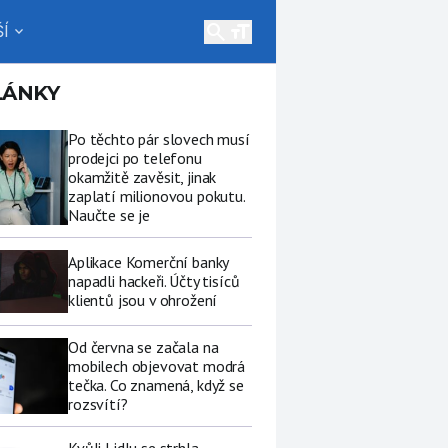
search
Í
expand_more
LÁNKY
Po těchto pár slovech musí
prodejci po telefonu
okamžitě zavěsit, jinak
zaplatí milionovou pokutu.
Naučte se je
Aplikace Komerční banky
napadli hackeři. Účty tisíců
klientů jsou v ohrožení
Od června se začala na
mobilech objevovat modrá
tečka. Co znamená, když se
rozsvítí?