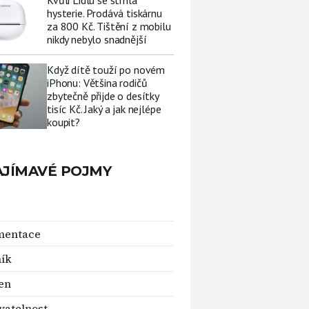
Kvůli Lidlu se strhla
hysterie. Prodává tiskárnu
za 800 Kč. Tištění z mobilu
nikdy nebylo snadnější
Když dítě touží po novém
iPhonu: Většina rodičů
zbytečně přijde o desítky
tisíc Kč. Jaký a jak nejlépe
koupit?
AJÍMAVÉ POJMY
mentace
ík
en
vatelnost