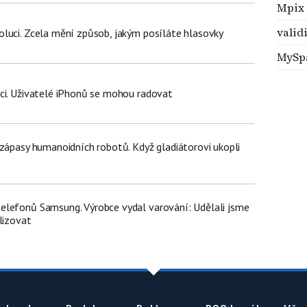
Mpix
valid
luci. Zcela mění způsob, jakým posíláte hlasovky
MySp
ci. Uživatelé iPhonů se mohou radovat
 zápasy humanoidních robotů. Když gladiátorovi ukopli
lefonů Samsung. Výrobce vydal varování: Udělali jsme
lizovat