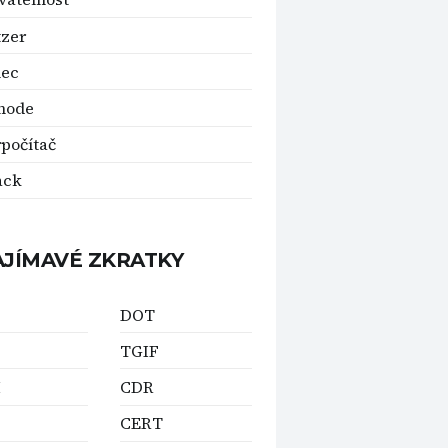
zer
nec
mode
počítač
ack
AJÍMAVÉ ZKRATKY
DOT
TGIF
M
CDR
CERT