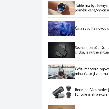
Tohle má být levný 
poměru cena/výkon m
Čína stvořila novou u
Seznam ohrožených te
chybu, je nutné aktua
Čeští meteorologové 
minutě. Jak ji zdarma
Recenze: Vlnu veder j
funguje jinak a extré