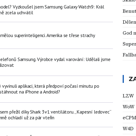
model? Vyzkoušel jsem Samsung Galaxy Watch9: Král
Benut
ě zcela uchvátil
Děle
God 
mělou superinteligenci. Amerika se třese strachy
Super
Fallb
lefonů Samsung. Výrobce vydal varování: Udělali jsme
lizovat
Z
vyvinuli aplikaci, která předpoví počasí minutu po
 stáhnout na iPhone a Android?
LZW
WoW
sem přežil díky Shark 3v1 ventilátoru. „Kapesní ledovec“
eCP
mně ochladí už za pár vteřin
W4D