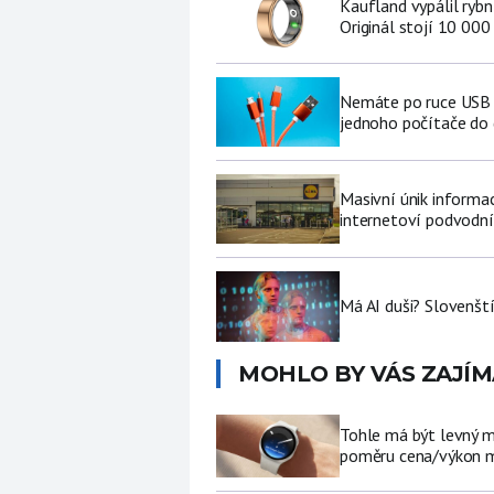
Kaufland vypálil ryb
Originál stojí 10 000
Nemáte po ruce USB f
jednoho počítače do
Masivní únik informa
internetoví podvodní
Má AI duši? Slovenští
MOHLO BY VÁS ZAJÍM
Tohle má být levný 
poměru cena/výkon m