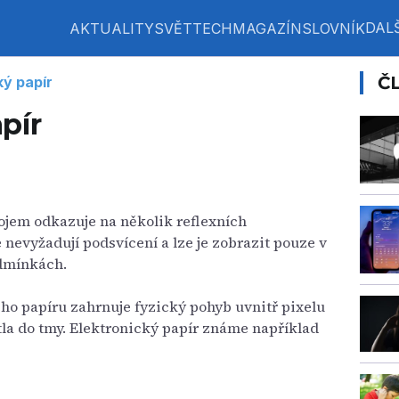
DALŠ
AKTUALITY
SVĚT
TECH
MAGAZÍN
SLOVNÍK
Č
ký papír
pír
pojem odkazuje na několik reflexních
 nevyžadují podsvícení a lze je zobrazit pouze v
dmínkách.
ého papíru zahrnuje fyzický pohyb uvnitř pixelu
tla do tmy. Elektronický papír známe například