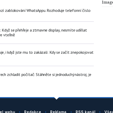
Imag
ozí zablokování WhatsAppu. Rozhoduje telefonní číslo
: Když se přehřeje a ztmavne display, nesmíte udělat
ve vteřině
je, i když jste mu to zakázali: Kdy se začít znepokojovat
ech zchladit počítač: Stáhněte si jednoduchý nástroj, je
el webu
Redakce
Reklama
RSS kanál
Vše