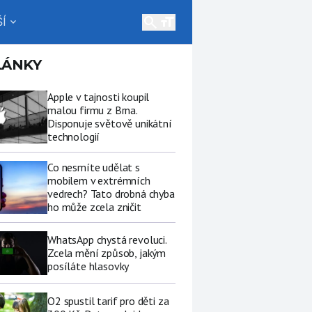
search
Í
expand_more
LÁNKY
Apple v tajnosti koupil
malou firmu z Brna.
Disponuje světově unikátní
technologií
Co nesmíte udělat s
mobilem v extrémních
vedrech? Tato drobná chyba
ho může zcela zničit
WhatsApp chystá revoluci.
Zcela mění způsob, jakým
posíláte hlasovky
O2 spustil tarif pro děti za