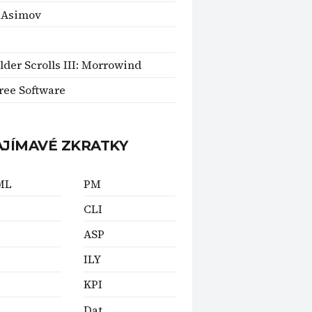
 Asimov
lder Scrolls III: Morrowind
ee Software
AJÍMAVÉ ZKRATKY
ML
PM
CLI
ASP
ILY
KPI
Dat