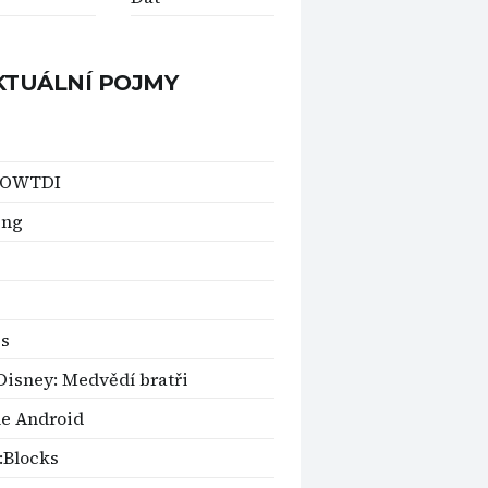
KTUÁLNÍ POJMY
TOWTDI
ing
is
Disney: Medvědí bratři
e Android
:Blocks