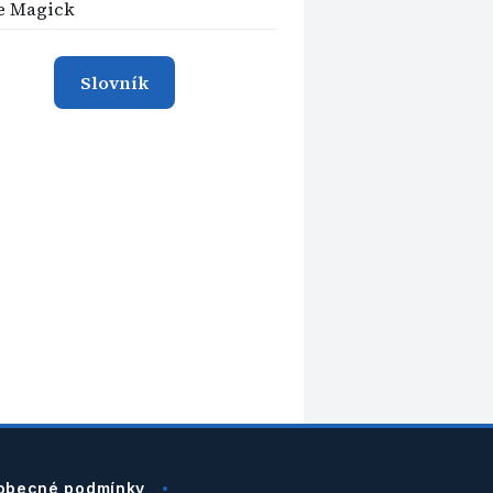
e Magick
Slovník
obecné podmínky