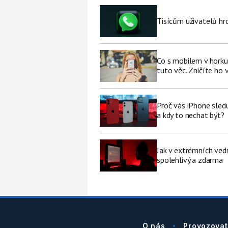
Tisícům uživatelů hr
Co s mobilem v horku
tuto věc. Zničíte ho 
Proč vás iPhone sledu
a kdy to nechat být?
Jak v extrémních vedr
spolehlivý a zdarma
O nás
Provozovat