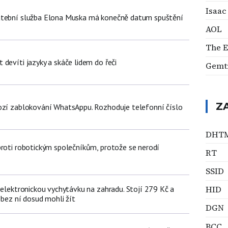
Isaac
atební služba Elona Muska má konečně datum spuštění
AOL
The E
devíti jazyky a skáče lidem do řeči
Gemtr
Z
ozí zablokování WhatsAppu. Rozhoduje telefonní číslo
DHT
proti robotickým společníkům, protože se nerodí
RT
SSID
HID
 elektronickou vychytávku na zahradu. Stojí 279 Kč a
 bez ní dosud mohli žít
DGN
BCC