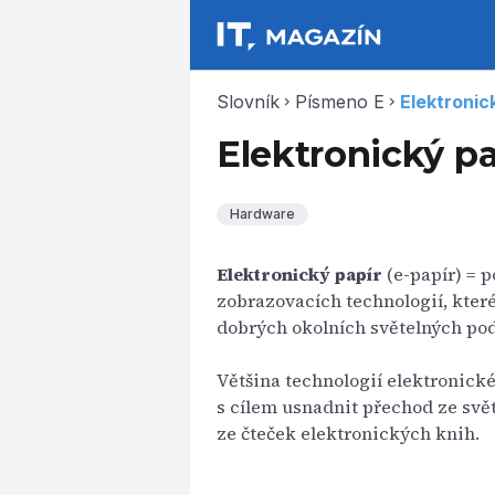
Slovník
Písmeno E
Elektronic
chevron_right
chevron_right
Elektronický pa
Hardware
Elektronický papír
(e-papír) = 
zobrazovacích technologií, které
dobrých okolních světelných po
Většina technologií elektronick
s cílem usnadnit přechod ze svě
ze čteček elektronických knih.