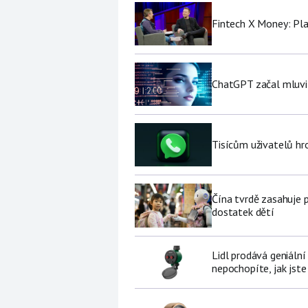
Fintech X Money: Pl
ChatGPT začal mluvit 
Tisícům uživatelů hr
Čína tvrdě zasahuje 
dostatek dětí
Lidl prodává geniální
nepochopíte, jak jste