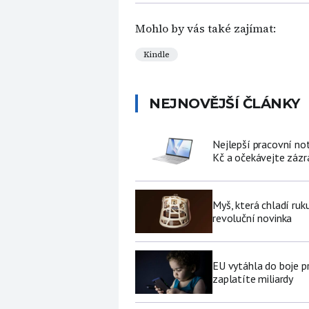
Mohlo by vás také zajímat:
Kindle
NEJNOVĚJŠÍ ČLÁNKY
Nejlepší pracovní no
Kč a očekávejte zázr
Myš, která chladí ruk
revoluční novinka
EU vytáhla do boje p
zaplatíte miliardy