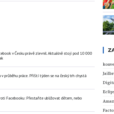
Z
tebook v Česku právě zlevnil. Aktuálně stojí pod 10 000
ak
konve
Jailb
u v průběhu práce. Příští týden se na český trh chystá
Digit
Eclip
roti Facebooku: Přestaňte ubližovat dětem, nebo
Amaz
Facto