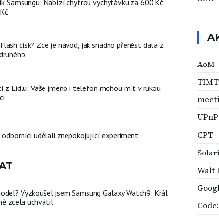
ník Samsungu: Nabízí chytrou vychytávku za 600 Kč.
 Kč
A
lash disk? Zde je návod, jak snadno přenést data z
 druhého
AoM
TIM
cí z Lidlu: Vaše jméno i telefon mohou mít v rukou
ci
meet
UPnP
CPT
 odborníci udělali znepokojující experiment
Solar
AT
Walt 
Googl
model? Vyzkoušel jsem Samsung Galaxy Watch9: Král
ě zcela uchvátil
Code: