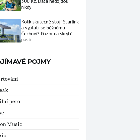
300 Kč. Data nedojdou
nikdy
Kolik skutečně stojí Starlink
a vyplatí se běžnému
Čechovi? Pozor na skryté
pasti
AJÍMAVÉ POJMY
rtování
reak
ální pero
se
on Music
rio