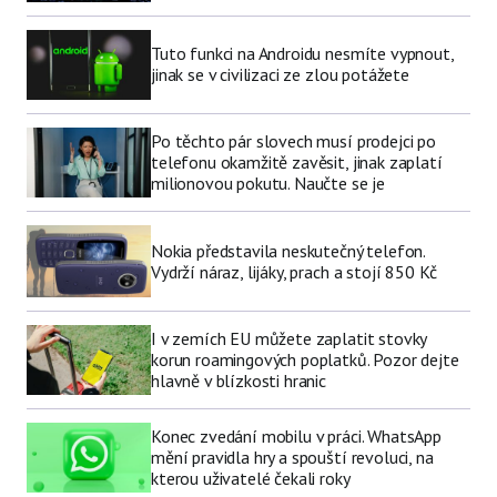
Tuto funkci na Androidu nesmíte vypnout,
jinak se v civilizaci ze zlou potážete
Po těchto pár slovech musí prodejci po
telefonu okamžitě zavěsit, jinak zaplatí
milionovou pokutu. Naučte se je
Nokia představila neskutečný telefon.
Vydrží náraz, lijáky, prach a stojí 850 Kč
I v zemích EU můžete zaplatit stovky
korun roamingových poplatků. Pozor dejte
hlavně v blízkosti hranic
Konec zvedání mobilu v práci. WhatsApp
mění pravidla hry a spouští revoluci, na
kterou uživatelé čekali roky