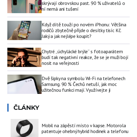
skrývají obrovskou past. 90 % uživatelů o
ní nemá ani tušení
Když dítě touží po novém iPhonu: Většina
rodičů zbytečně přijde o desítky tisíc Kč.
Jaký a jak nejlépe koupit?
Chytré „úchylácké brýle“ s fotoaparátem
budí tak negativní reakce, že se je muži bojí
nosit na veřejnosti
Dvě šipky na symbolu Wi-Fi na telefonech
Samsung. 90 % Čechů netuší, jak moc
užitečnou funkci mají. Využívejte ji
ČLÁNKY
Mobil na zápěstí místo v kapse. Motorola
patentuje ohebný hybrid hodinek a telefonu