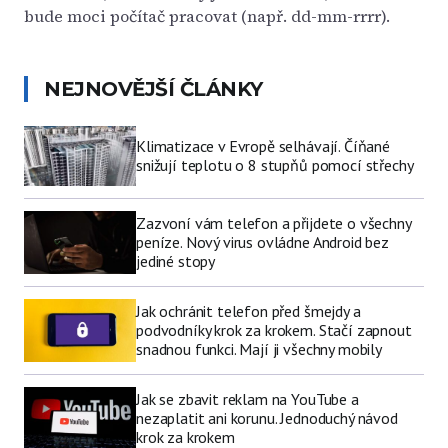
bude moci počítač pracovat (např. dd-mm-rrrr).
NEJNOVĚJŠÍ ČLÁNKY
Klimatizace v Evropě selhávají. Číňané
snižují teplotu o 8 stupňů pomocí střechy
Zazvoní vám telefon a přijdete o všechny
peníze. Nový virus ovládne Android bez
jediné stopy
Jak ochránit telefon před šmejdy a
podvodníky krok za krokem. Stačí zapnout
snadnou funkci. Mají ji všechny mobily
Jak se zbavit reklam na YouTube a
nezaplatit ani korunu. Jednoduchý návod
krok za krokem