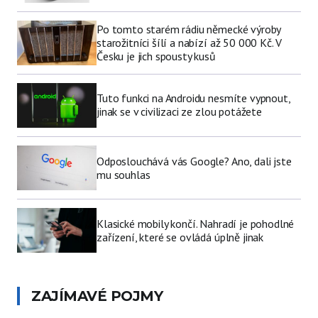
Po tomto starém rádiu německé výroby
starožitníci šílí a nabízí až 50 000 Kč. V
Česku je jich spousty kusů
Tuto funkci na Androidu nesmíte vypnout,
jinak se v civilizaci ze zlou potážete
Odposlouchává vás Google? Ano, dali jste
mu souhlas
Klasické mobily končí. Nahradí je pohodlné
zařízení, které se ovládá úplně jinak
ZAJÍMAVÉ POJMY