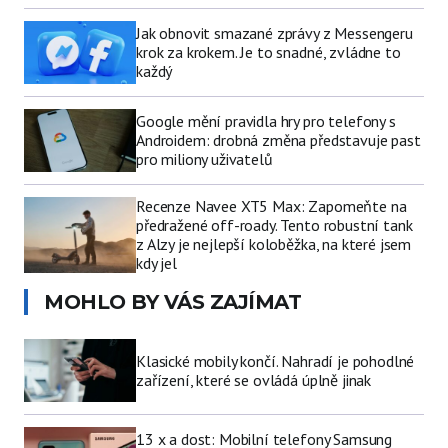
Jak obnovit smazané zprávy z Messengeru
krok za krokem. Je to snadné, zvládne to
každý
Google mění pravidla hry pro telefony s
Androidem: drobná změna představuje past
pro miliony uživatelů
Recenze Navee XT5 Max: Zapomeňte na
předražené off-roady. Tento robustní tank
z Alzy je nejlepší koloběžka, na které jsem
kdy jel
MOHLO BY VÁS ZAJÍMAT
Klasické mobily končí. Nahradí je pohodlné
zařízení, které se ovládá úplně jinak
13 x a dost: Mobilní telefony Samsung