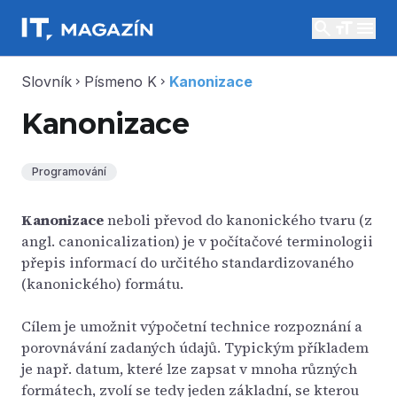
search
menu
Slovník
Písmeno K
Kanonizace
chevron_right
chevron_right
Kanonizace
Programování
Kanonizace
neboli převod do kanonického tvaru (z
angl. canonicalization) je v počítačové terminologii
přepis informací do určitého standardizovaného
(kanonického) formátu.
Cílem je umožnit výpočetní technice rozpoznání a
porovnávání zadaných údajů. Typickým příkladem
je např. datum, které lze zapsat v mnoha různých
formátech, zvolí se tedy jeden základní, se kterou