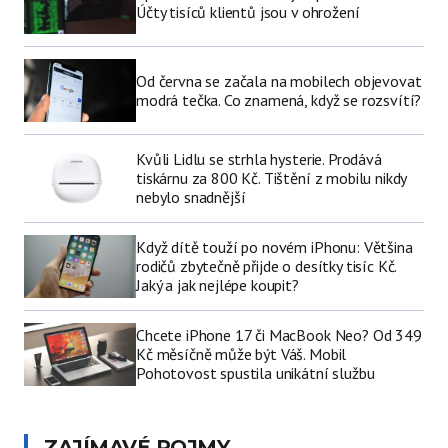
Účty tisíců klientů jsou v ohrožení
Od června se začala na mobilech objevovat
modrá tečka. Co znamená, když se rozsvítí?
Kvůli Lidlu se strhla hysterie. Prodává
tiskárnu za 800 Kč. Tištění z mobilu nikdy
nebylo snadnější
Když dítě touží po novém iPhonu: Většina
rodičů zbytečně přijde o desítky tisíc Kč.
Jaký a jak nejlépe koupit?
Chcete iPhone 17 či MacBook Neo? Od 349
Kč měsíčně může být Váš. Mobil
Pohotovost spustila unikátní službu
ZAJÍMAVÉ POJMY