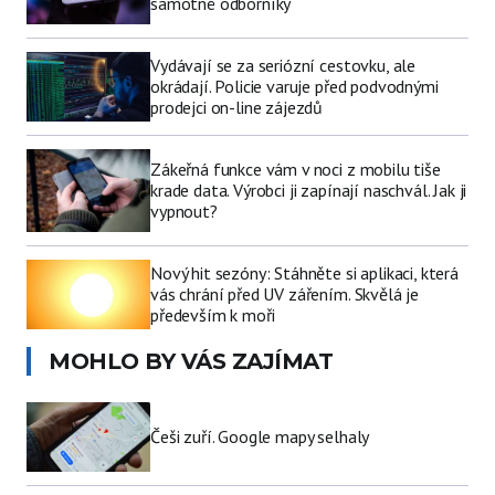
samotné odborníky
Vydávají se za seriózní cestovku, ale
okrádají. Policie varuje před podvodnými
prodejci on-line zájezdů
Zákeřná funkce vám v noci z mobilu tiše
krade data. Výrobci ji zapínají naschvál. Jak ji
vypnout?
Nový hit sezóny: Stáhněte si aplikaci, která
vás chrání před UV zářením. Skvělá je
především k moři
MOHLO BY VÁS ZAJÍMAT
Češi zuří. Google mapy selhaly