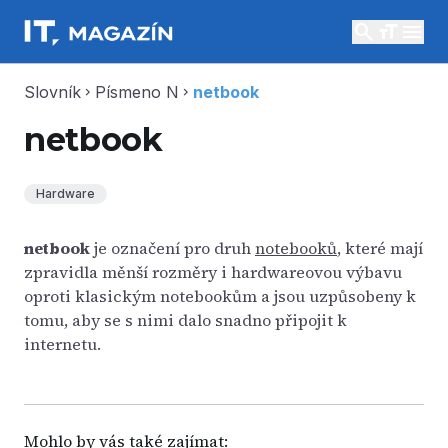
search
menu
Slovník
Písmeno N
netbook
chevron_right
chevron_right
netbook
Hardware
netbook
je označení pro druh
notebooků
, které mají
zpravidla měnší rozměry i hardwareovou výbavu
oproti klasickým notebookům a jsou uzpůsobeny k
tomu, aby se s nimi dalo snadno připojit k
internetu.
Mohlo by vás také zajímat: