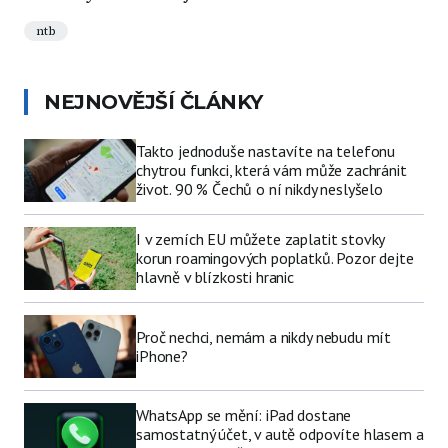
ntb
NEJNOVĚJŠÍ ČLÁNKY
Takto jednoduše nastavíte na telefonu
chytrou funkci, která vám může zachránit
život. 90 % Čechů o ní nikdy neslyšelo
I v zemích EU můžete zaplatit stovky
korun roamingových poplatků. Pozor dejte
hlavně v blízkosti hranic
Proč nechci, nemám a nikdy nebudu mít
iPhone?
WhatsApp se mění: iPad dostane
samostatný účet, v autě odpovíte hlasem a