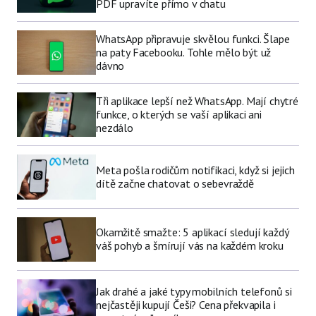
PDF upravíte přímo v chatu
WhatsApp připravuje skvělou funkci. Šlape
na paty Facebooku. Tohle mělo být už
dávno
Tři aplikace lepší než WhatsApp. Mají chytré
funkce, o kterých se vaší aplikaci ani
nezdálo
Meta pošla rodičům notifikaci, když si jejich
dítě začne chatovat o sebevraždě
Okamžitě smažte: 5 aplikací sledují každý
váš pohyb a šmírují vás na každém kroku
Jak drahé a jaké typy mobilních telefonů si
nejčastěji kupují Češi? Cena překvapila i