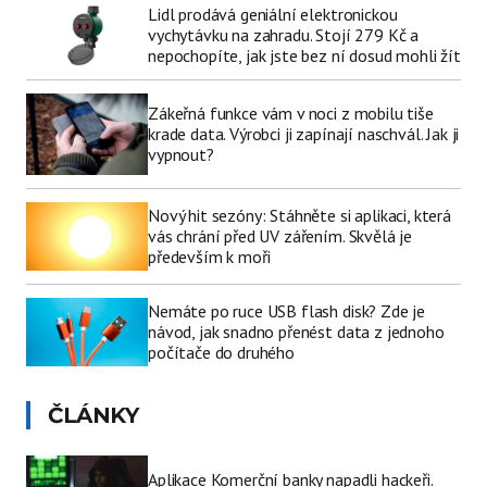
Lidl prodává geniální elektronickou
vychytávku na zahradu. Stojí 279 Kč a
nepochopíte, jak jste bez ní dosud mohli žít
Zákeřná funkce vám v noci z mobilu tiše
krade data. Výrobci ji zapínají naschvál. Jak ji
vypnout?
Nový hit sezóny: Stáhněte si aplikaci, která
vás chrání před UV zářením. Skvělá je
především k moři
Nemáte po ruce USB flash disk? Zde je
návod, jak snadno přenést data z jednoho
počítače do druhého
ČLÁNKY
Aplikace Komerční banky napadli hackeři.